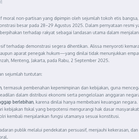
01
atif moral non-partisan yang dipimpin oleh sejumlah tokoh etis ban
onstrasi besar pada 28–29 Agustus 2025. Dalam pernyataan resmi 
eberpihakan terhadap rakyat sebagai landasan utama dalam menjalan
f terhadap demonstrasi segera dihentikan. Alissa menyoroti kemara
, maupun aparat penegak hukum—yang dinilai tidak menunjukkan empati
zah, Menteng, Jakarta, pada Rabu, 2 September 2025.
 sejumlah tuntutan:
n
, termasuk pembenahan kepemimpinan dan kebijakan, guna mencega
eadilan dalam distribusi ekonomi serta pengelolaan anggaran negar
nggap berlebihan
, karena dinilai hanya membebani keuangan negara.
ri kebijakan fiskal yang berpotensi mengurangi hak dasar masyarakat
lri kembali menjalankan fungsi utamanya sesuai konstitusi.
aran publik melalui pendekatan persuasif, menjauhi kekerasan, dan
ral.