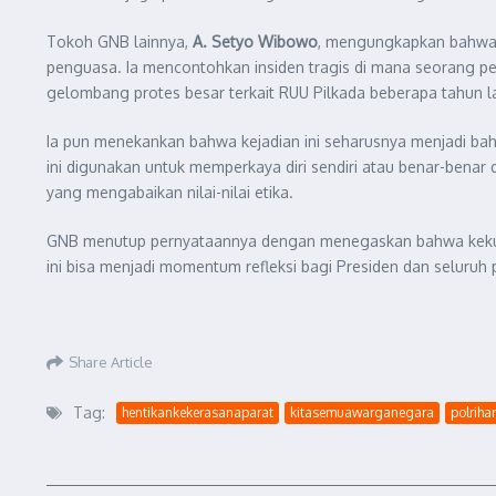
Tokoh GNB lainnya,
A. Setyo Wibowo
, mengungkapkan bahwa 
penguasa. Ia mencontohkan insiden tragis di mana seorang pen
gelombang protes besar terkait RUU Pilkada beberapa tahun la
Ia pun menekankan bahwa kejadian ini seharusnya menjadi bah
ini digunakan untuk memperkaya diri sendiri atau benar-bena
yang mengabaikan nilai-nilai etika.
GNB menutup pernyataannya dengan menegaskan bahwa kekuasaa
ini bisa menjadi momentum refleksi bagi Presiden dan seluru
Share Article
Tag:
hentikankekerasanaparat
kitasemuawarganegara
polrih