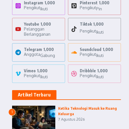
Instagram
1,000
Pinterest
1,000
Pengikut
Pengikut
Ikuti
Pin
Youtube
1,000
Tiktok
1,000
Pelanggan
Pengikut
Ikuti
Berlangganan
Telegram
1,000
Soundcloud
1,000
Anggota
Pengikut
Gabung
Ikuti
Vimeo
1,000
Dribbble
1,000
Pengikut
Pengikut
Ikuti
Ikuti
Artikel Terbaru
Ketika Teknologi Masuk ke Ruang
1
Keluarga
7 Agustus 2026