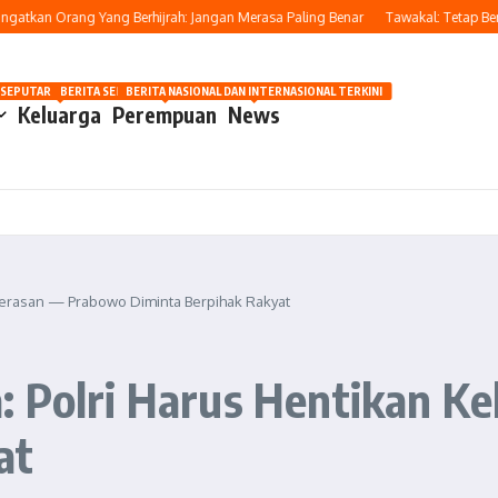
tkan Orang Yang Berhijrah: Jangan Merasa Paling Benar
Tawakal: Tetap Berusah
OSIP
 SEPUTAR OTOMOTIF HARI INI
BERITA SEPUTAR KECANTIKAN WANITA
BERITA NASIONAL DAN INTERNASIONAL TERKINI
Keluarga
Perempuan
News
kerasan — Prabowo Diminta Berpihak Rakyat
: Polri Harus Hentikan 
at