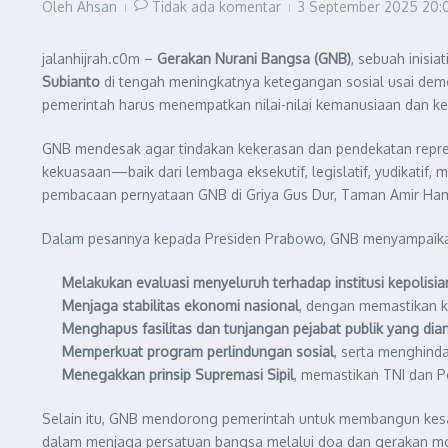
Oleh
Ahsan
Tidak ada komentar
3 September 2025
20:
jalanhijrah.c0m –
Gerakan Nurani Bangsa (GNB)
, sebuah inisi
Subianto
di tengah meningkatnya ketegangan sosial usai dem
pemerintah harus menempatkan nilai-nilai kemanusiaan dan k
GNB mendesak agar tindakan kekerasan dan pendekatan represi
kekuasaan—baik dari lembaga eksekutif, legislatif, yudikatif
pembacaan pernyataan GNB di Griya Gus Dur, Taman Amir Ham
Dalam pesannya kepada Presiden Prabowo, GNB menyampaikan
Melakukan evaluasi menyeluruh terhadap institusi kepolisia
Menjaga stabilitas ekonomi nasional
, dengan memastikan k
Menghapus fasilitas dan tunjangan pejabat publik yang dia
Memperkuat program perlindungan sosial
, serta menghinda
Menegakkan prinsip Supremasi Sipil
, memastikan TNI dan Po
Selain itu, GNB mendorong pemerintah untuk membangun kesad
dalam menjaga persatuan bangsa melalui doa dan gerakan mo