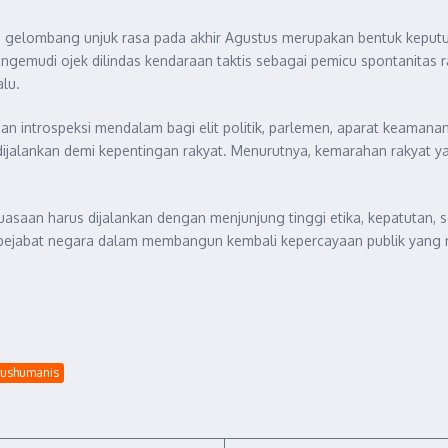
gelombang unjuk rasa pada akhir Agustus merupakan bentuk keputus
gemudi ojek dilindas kendaraan taktis sebagai pemicu spontanitas ra
lu.
an introspeksi mendalam bagi elit politik, parlemen, aparat keaman
r dijalankan demi kepentingan rakyat. Menurutnya, kemarahan rakyat
n harus dijalankan dengan menjunjung tinggi etika, kepatutan, ser
h pejabat negara dalam membangun kembali kepercayaan publik yang m
arushumanis