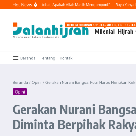
Lewati ke konten
Hot News
lakukan Dosa dan Bertobat, Apakah Allah Masih Mengampuni?
Buya Yahya Inga
BERITA HIBURAN SEPUTAR ARTIS, FILM, DAN G
BERITA
Milenial
Hijrah
Beranda
Tentang
Kontak
Beranda
/
Opini
/
Gerakan Nurani Bangsa: Polri Harus Hentikan Ke
Opini
Gerakan Nurani Bangsa
Diminta Berpihak Raky