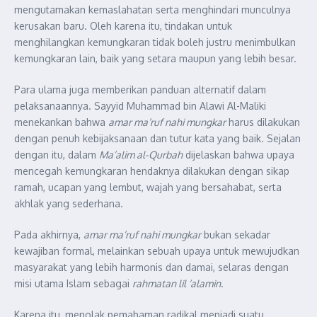
mengutamakan kemaslahatan serta menghindari munculnya
kerusakan baru. Oleh karena itu, tindakan untuk
menghilangkan kemungkaran tidak boleh justru menimbulkan
kemungkaran lain, baik yang setara maupun yang lebih besar.
Para ulama juga memberikan panduan alternatif dalam
pelaksanaannya. Sayyid Muhammad bin Alawi Al-Maliki
menekankan bahwa
amar ma’ruf nahi mungkar
harus dilakukan
dengan penuh kebijaksanaan dan tutur kata yang baik. Sejalan
dengan itu, dalam
Ma’alim al-Qurbah
dijelaskan bahwa upaya
mencegah kemungkaran hendaknya dilakukan dengan sikap
ramah, ucapan yang lembut, wajah yang bersahabat, serta
akhlak yang sederhana.
Pada akhirnya,
amar ma’ruf nahi mungkar
bukan sekadar
kewajiban formal, melainkan sebuah upaya untuk mewujudkan
masyarakat yang lebih harmonis dan damai, selaras dengan
misi utama Islam sebagai
rahmatan lil ‘alamin
.
Karena itu, menolak pemahaman radikal menjadi suatu