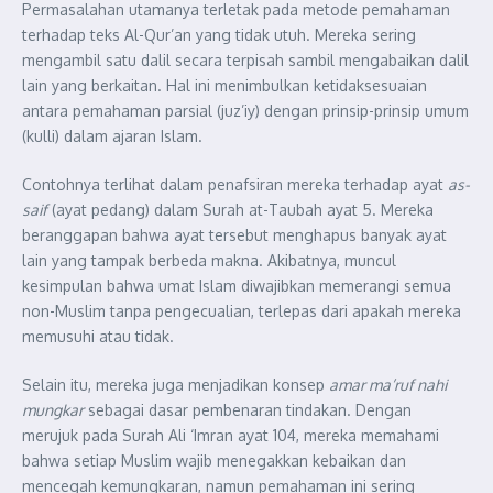
Permasalahan utamanya terletak pada metode pemahaman
terhadap teks Al-Qur’an yang tidak utuh. Mereka sering
mengambil satu dalil secara terpisah sambil mengabaikan dalil
lain yang berkaitan. Hal ini menimbulkan ketidaksesuaian
antara pemahaman parsial (juz’iy) dengan prinsip-prinsip umum
(kulli) dalam ajaran Islam.
Contohnya terlihat dalam penafsiran mereka terhadap ayat
as-
saif
(ayat pedang) dalam Surah at-Taubah ayat 5. Mereka
beranggapan bahwa ayat tersebut menghapus banyak ayat
lain yang tampak berbeda makna. Akibatnya, muncul
kesimpulan bahwa umat Islam diwajibkan memerangi semua
non-Muslim tanpa pengecualian, terlepas dari apakah mereka
memusuhi atau tidak.
Selain itu, mereka juga menjadikan konsep
amar ma’ruf nahi
mungkar
sebagai dasar pembenaran tindakan. Dengan
merujuk pada Surah Ali ‘Imran ayat 104, mereka memahami
bahwa setiap Muslim wajib menegakkan kebaikan dan
mencegah kemungkaran, namun pemahaman ini sering