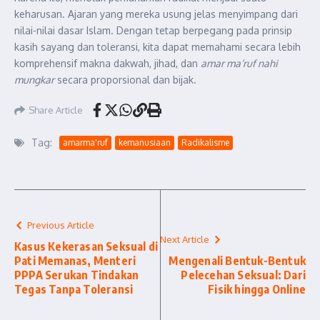
keharusan. Ajaran yang mereka usung jelas menyimpang dari
nilai-nilai dasar Islam. Dengan tetap berpegang pada prinsip
kasih sayang dan toleransi, kita dapat memahami secara lebih
komprehensif makna dakwah, jihad, dan
amar ma’ruf nahi
mungkar
secara proporsional dan bijak.
Share Article
Tag:
amarma'ruf
kemanusiaan
Radikalisme
Previous Article
Next Article
Kasus Kekerasan Seksual di
Pati Memanas, Menteri
Mengenali Bentuk-Bentuk
PPPA Serukan Tindakan
Pelecehan Seksual: Dari
Tegas Tanpa Toleransi
Fisik hingga Online