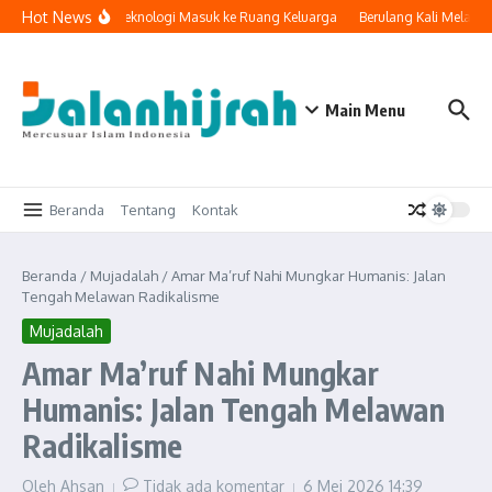
Lewati ke konten
Hot News
Ketika Teknologi Masuk ke Ruang Keluarga
Berulang Kali Melakuk
Main Menu
Beranda
Tentang
Kontak
Beranda
/
Mujadalah
/
Amar Ma’ruf Nahi Mungkar Humanis: Jalan
Tengah Melawan Radikalisme
Mujadalah
Amar Ma’ruf Nahi Mungkar
Humanis: Jalan Tengah Melawan
Radikalisme
Oleh
Ahsan
Tidak ada komentar
6 Mei 2026
14:39