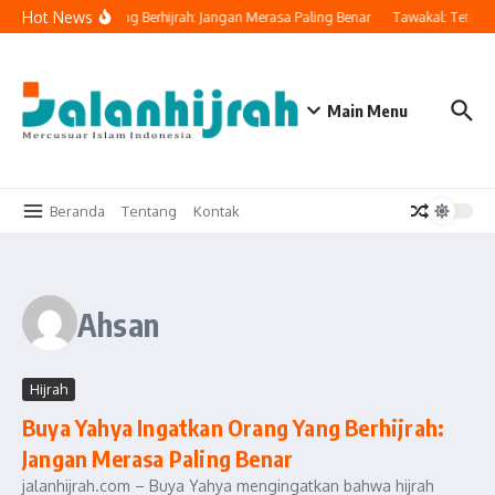
Lewati ke konten
Hot News
 Ingatkan Orang Yang Berhijrah: Jangan Merasa Paling Benar
Tawakal: Tetap B
Main Menu
Beranda
Tentang
Kontak
Ahsan
Hijrah
Buya Yahya Ingatkan Orang Yang Berhijrah:
Jangan Merasa Paling Benar
jalanhijrah.com – Buya Yahya mengingatkan bahwa hijrah