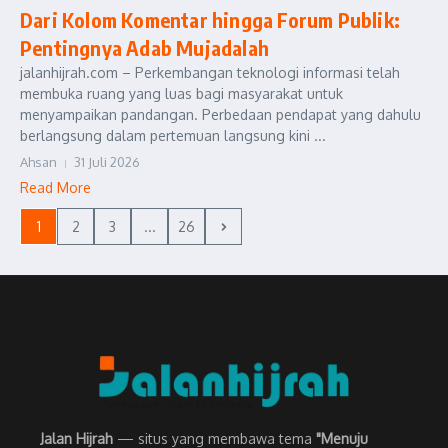
Dari Kolom Komentar hingga Forum Publik:
Pentingnya Adab Mujadalah
jalanhijrah.com – Perkembangan teknologi informasi telah
membuka ruang yang luas bagi masyarakat untuk
menyampaikan pandangan. Perbedaan pendapat yang dahulu
berlangsung dalam pertemuan langsung kini ...
Ahsan
31 Juli 2026
Read More
1
2
3
...
26
Jalan Hijrah
— situs yang membawa tema
"Menuju