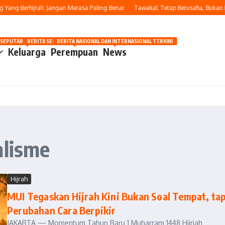
g Berhijrah: Jangan Merasa Paling Benar
Tawakal: Tetap Berusaha, Bukan Pasr
OSIP
 SEPUTAR OTOMOTIF HARI INI
BERITA SEPUTAR KECANTIKAN WANITA
BERITA NASIONAL DAN INTERNASIONAL TERKINI
Keluarga
Perempuan
News
alisme
Hijrah
MUI Tegaskan Hijrah Kini Bukan Soal Tempat, tap
Perubahan Cara Berpikir
JAKARTA — Momentum Tahun Baru 1 Muharram 1448 Hijriah