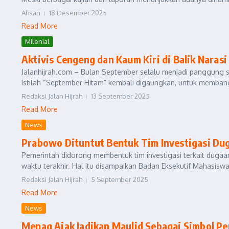
Ahsan
18 Desember 2025
Read More
Milenial
Aktivis Cengeng dan Kaum Kiri di Balik Naras
Jalanhijrah.com – Bulan September selalu menjadi panggung 
Istilah “September Hitam” kembali digaungkan, untuk membang
Redaksi Jalan Hijrah
13 September 2025
Read More
News
Prabowo Dituntut Bentuk Tim Investigasi Du
Pemerintah didorong membentuk tim investigasi terkait duga
waktu terakhir. Hal itu disampaikan Badan Eksekutif Mahasiswa
Redaksi Jalan Hijrah
5 September 2025
Read More
News
Menag Ajak Jadikan Maulid Sebagai Simbol Pe