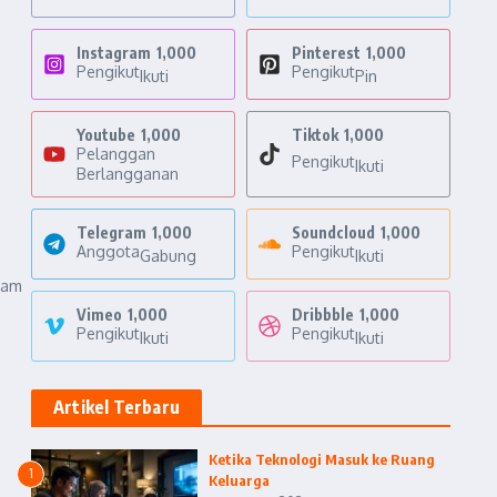
Instagram
1,000
Pinterest
1,000
Pengikut
Pengikut
Ikuti
Pin
Youtube
1,000
Tiktok
1,000
Pelanggan
Pengikut
Ikuti
Berlangganan
Telegram
1,000
Soundcloud
1,000
Anggota
Pengikut
Gabung
Ikuti
lam
Vimeo
1,000
Dribbble
1,000
Pengikut
Pengikut
Ikuti
Ikuti
Artikel Terbaru
Ketika Teknologi Masuk ke Ruang
1
Keluarga