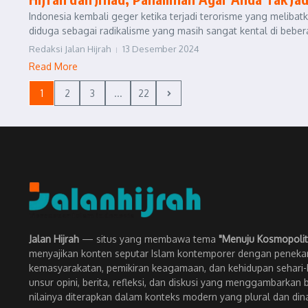
Indonesia kembali geger ketika terjadi terorisme yang melibat
diduga sebagai radikalisme yang masih sangat kental di bebera
Redaksi Jalan Hijrah
13 Desember 2024
Read More
1
2
3
...
22
Jalan Hijrah
— situs yang membawa tema
"Menuju Kosmopolit
menyajikan konten seputar Islam kontemporer dengan penekan
kemasyarakatan, pemikiran keagamaan, dan kehidupan sehari-h
unsur opini, berita, refleksi, dan diskusi yang menggambarkan 
nilainya diterapkan dalam konteks modern yang plural dan din