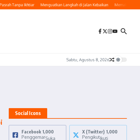
ah Tanpa Ikhtiar
Menguatkan Langkah di Jalan Kebaikan
Memaknai Hijrah: B
Sabtu, Agustus 8, 2026
Social Icons
i
Facebook
1,000
X (Twitter)
1,000
Penggemar
Pengikut
Suka
Ikuti