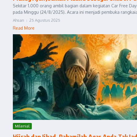
Sekitar 1.000 orang ambil bagian dalam kegiatan Car Free Day
pada Minggu (24/8/2025). Acara ini menjadi pembuka rangkaia
Ahsan
25 Agustus 2025
Read More
Milenial
Hijrah dan Jihad, Pahamilah Agar Anda Tak Jad