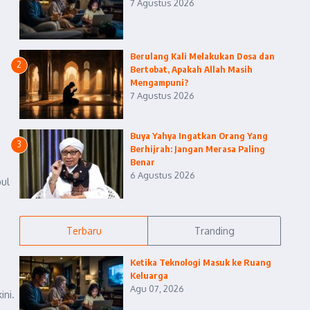
7 Agustus 2026
Berulang Kali Melakukan Dosa dan
2
Bertobat, Apakah Allah Masih
Mengampuni?
7 Agustus 2026
Buya Yahya Ingatkan Orang Yang
3
Berhijrah: Jangan Merasa Paling
Benar
6 Agustus 2026
pul
Terbaru
Tranding
Ketika Teknologi Masuk ke Ruang
Keluarga
Agu 07, 2026
ini.