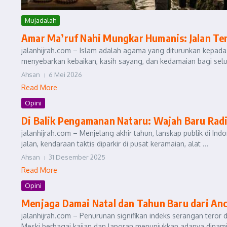
Mujadalah
Amar Ma’ruf Nahi Mungkar Humanis: Jalan T
jalanhijrah.com – Islam adalah agama yang diturunkan kepad
menyebarkan kebaikan, kasih sayang, dan kedamaian bagi selu
Ahsan
6 Mei 2026
Read More
Opini
Di Balik Pengamanan Nataru: Wajah Baru Radi
jalanhijrah.com – Menjelang akhir tahun, lanskap publik di Indo
jalan, kendaraan taktis diparkir di pusat keramaian, alat ...
Ahsan
31 Desember 2025
Read More
Opini
Menjaga Damai Natal dan Tahun Baru dari An
jalanhijrah.com – Penurunan signifikan indeks serangan teror 
Meski berbagai kajian dan laporan menunjukkan adanya dinami