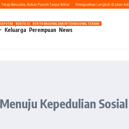
ap Berusaha, Bukan Pasrah Tanpa Ikhtiar
Menguatkan Langkah di Jalan Kebaik
OSIP
 SEPUTAR OTOMOTIF HARI INI
BERITA SEPUTAR KECANTIKAN WANITA
BERITA NASIONAL DAN INTERNASIONAL TERKINI
Keluarga
Perempuan
News
 Menuju Kepedulian Sosial