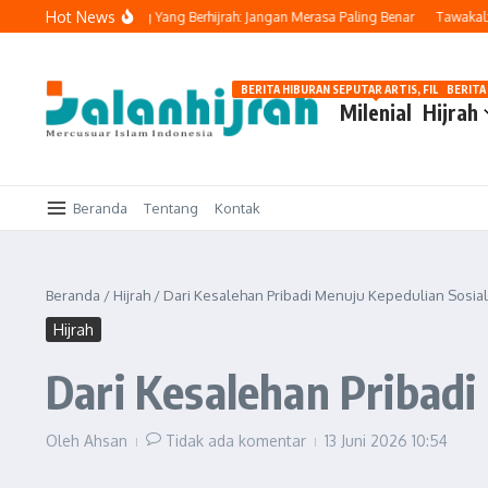
Lewati ke konten
Hot News
ahya Ingatkan Orang Yang Berhijrah: Jangan Merasa Paling Benar
Tawakal: Tet
BERITA HIBURAN SEPUTAR ARTIS, FILM, DAN G
BERITA
Milenial
Hijrah
Beranda
Tentang
Kontak
Beranda
/
Hijrah
/
Dari Kesalehan Pribadi Menuju Kepedulian Sosial
Hijrah
Dari Kesalehan Pribadi
Oleh
Ahsan
Tidak ada komentar
13 Juni 2026
10:54