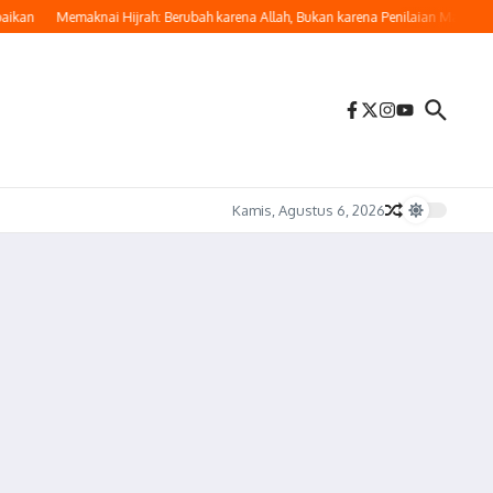
an
Memaknai Hijrah: Berubah karena Allah, Bukan karena Penilaian Manusia
Kamis, Agustus 6, 2026