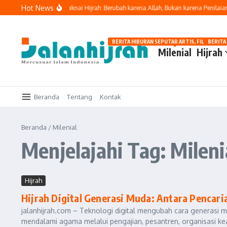
Lewati ke konten
Hot News
an Kebaikan
Memaknai Hijrah: Berubah karena Allah, Bukan karena Penilaian M
BERITA HIBURAN SEPUTAR ARTIS, FILM, DAN G
BERITA
Milenial
Hijrah
Beranda
Tentang
Kontak
Beranda
/
Milenial
Menjelajahi Tag: Mileni
Hijrah
Hijrah Digital Generasi Muda: Antara Pencari
jalanhijrah.com – Teknologi digital mengubah cara generasi
mendalami agama melalui pengajian, pesantren, organisasi k