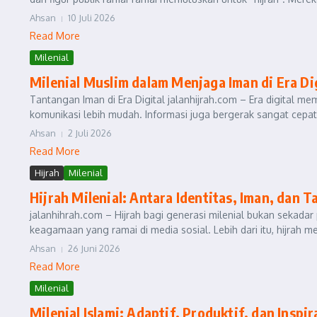
Ahsan
10 Juli 2026
Read More
Milenial
Milenial Muslim dalam Menjaga Iman di Era Di
Tantangan Iman di Era Digital jalanhijrah.com – Era digital 
komunikasi lebih mudah. Informasi juga bergerak sangat cepat.
Ahsan
2 Juli 2026
Read More
Hijrah
Milenial
Hijrah Milenial: Antara Identitas, Iman, dan
jalanhihrah.com – Hijrah bagi generasi milenial bukan sekada
keagamaan yang ramai di media sosial. Lebih dari itu, hijrah men
Ahsan
26 Juni 2026
Read More
Milenial
Milenial Islami: Adaptif, Produktif, dan Inspir