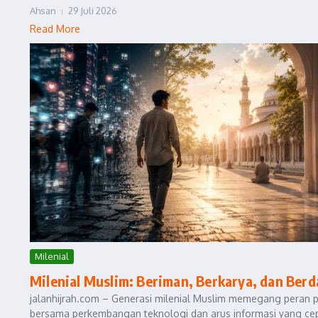
Ahsan
29 Juli 2026
Read More
Milenial
Milenial Muslim: Beriman, Berkarya, dan Ber
jalanhijrah.com – Generasi milenial Muslim memegang peran
bersama perkembangan teknologi dan arus informasi yang cepat