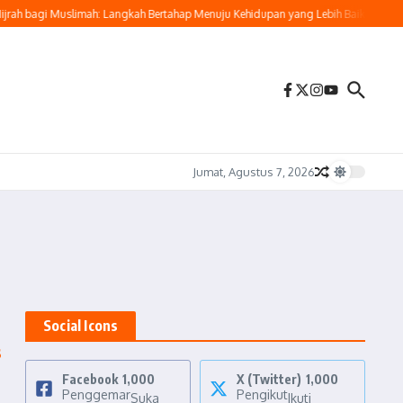
h bagi Muslimah: Langkah Bertahap Menuju Kehidupan yang Lebih Baik
Buya Ya
Jumat, Agustus 7, 2026
Social Icons
s
Facebook
1,000
X (Twitter)
1,000
Penggemar
Pengikut
Suka
Ikuti