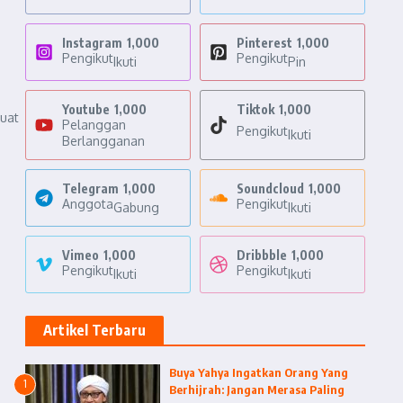
Instagram
1,000
Pinterest
1,000
Pengikut
Pengikut
Ikuti
Pin
Youtube
1,000
Tiktok
1,000
buat
Pelanggan
Pengikut
Ikuti
Berlangganan
Telegram
1,000
Soundcloud
1,000
Anggota
Pengikut
Gabung
Ikuti
Vimeo
1,000
Dribbble
1,000
Pengikut
Pengikut
Ikuti
Ikuti
Artikel Terbaru
Buya Yahya Ingatkan Orang Yang
1
Berhijrah: Jangan Merasa Paling