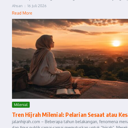
Ahsan
16 Juli 2026
Read More
Milenial
Tren Hijrah Milenial: Pelarian Sesaat atau Ke
jalanhijrah.com – Beberapa tahun belakangan, fenomena menar
dan figur publik ramai-ramai memutuskan untuk “hijrah”. Mereka