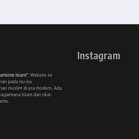
Instagram
anisme Islam"
. Website ini
an pada isu-isu
ari muslim di era modern. Ada
bagaimana Islam dan nilai-
amis.