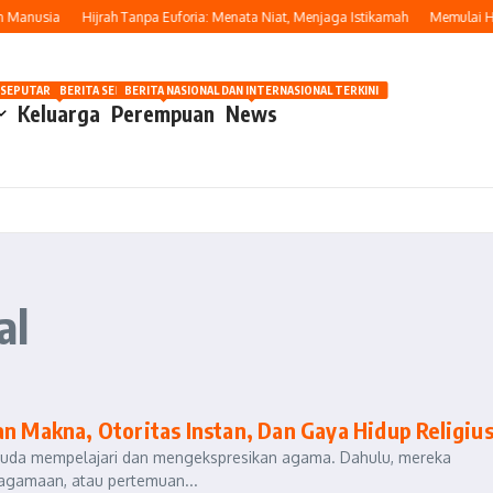
anusia
Hijrah Tanpa Euforia: Menata Niat, Menjaga Istikamah
Memulai Hijra
OSIP
 SEPUTAR OTOMOTIF HARI INI
BERITA SEPUTAR KECANTIKAN WANITA
BERITA NASIONAL DAN INTERNASIONAL TERKINI
Keluarga
Perempuan
News
al
an Makna, Otoritas Instan, Dan Gaya Hidup Religiu
 muda mempelajari dan mengekspresikan agama. Dahulu, mereka
eagamaan, atau pertemuan...