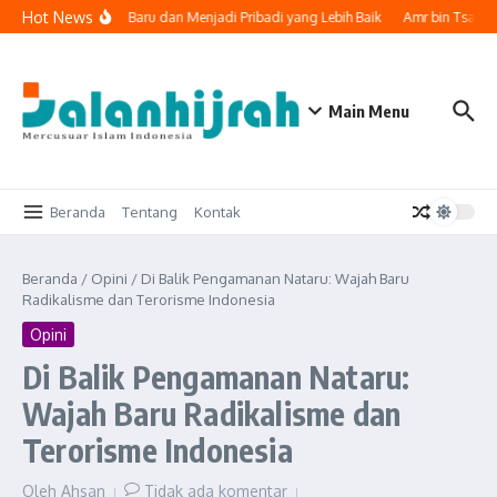
Lewati ke konten
Hot News
 Memulai Lembaran Baru dan Menjadi Pribadi yang Lebih Baik
Amr bin Tsabit,
Main Menu
Beranda
Tentang
Kontak
Beranda
/
Opini
/
Di Balik Pengamanan Nataru: Wajah Baru
Radikalisme dan Terorisme Indonesia
Opini
Di Balik Pengamanan Nataru:
Wajah Baru Radikalisme dan
Terorisme Indonesia
Oleh
Ahsan
Tidak ada komentar