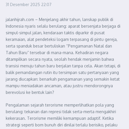
31 Desember 2025
22:07
jalanhijrah.com – Menjelang akhir tahun, lanskap publik di
Indonesia nyaris selalu berulang: aparat bersenjata berjaga di
simpul-simpul jalan, kendaraan taktis diparkir di pusat
keramaian, alat pendeteksi logam terpasang di pintu gereja,
serta spanduk besar bertuliskan “Pengamanan Natal dan
Tahun Baru” tersebar di mana-mana. Kehadiran negara
ditampilkan secara nyata, seolah hendak menjamin bahwa
transisi menuju tahun baru berjalan tanpa cela. Akan tetapi, di
balik pemandangan rutin itu tersimpan satu pertanyaan yang
jarang diucapkan: benarkah pengamanan yang semakin ketat
mampu meniadakan ancaman, atau justru mendorongnya
berevolusi ke bentuk lain?
Pengalaman sejarah terorisme memperlihatkan pola yang
berulang: tekanan dan represi tidak serta-merta mengakhiri
kekerasan. Terorisme memiliki kemampuan adaptif. Ketika
strategi seperti bom bunuh diri dinilai terlalu berisiko, pelaku