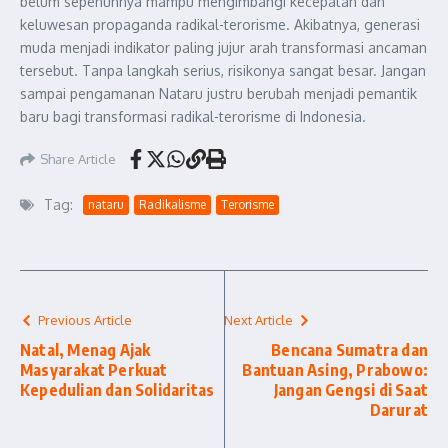
belum sepenuhnya mampu mengimbangi kecepatan dan
keluwesan propaganda radikal-terorisme. Akibatnya, generasi
muda menjadi indikator paling jujur arah transformasi ancaman
tersebut. Tanpa langkah serius, risikonya sangat besar. Jangan
sampai pengamanan Nataru justru berubah menjadi pemantik
baru bagi transformasi radikal-terorisme di Indonesia.
Share Article
Tag:
nataru
Radikalisme
Terorisme
Previous Article
Next Article
Natal, Menag Ajak
Bencana Sumatra dan
Masyarakat Perkuat
Bantuan Asing, Prabowo:
Kepedulian dan Solidaritas
Jangan Gengsi di Saat
Darurat