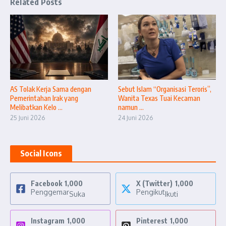
Related Posts
AS Tolak Kerja Sama dengan
Sebut Islam “Organisasi Teroris”,
Pemerintahan Irak yang
Wanita Texas Tuai Kecaman
Melibatkan Kelo ...
namun ...
25 Juni 2026
24 Juni 2026
Social Icons
Facebook
1,000
X (Twitter)
1,000
Penggemar
Pengikut
Suka
Ikuti
Instagram
1,000
Pinterest
1,000