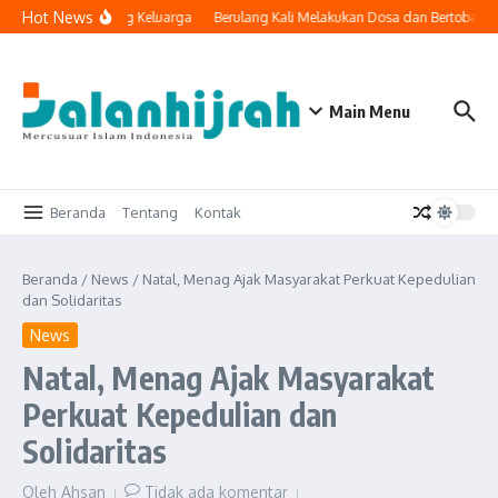
Lewati ke konten
Hot News
ologi Masuk ke Ruang Keluarga
Berulang Kali Melakukan Dosa dan Bertobat, 
Main Menu
Beranda
Tentang
Kontak
Beranda
/
News
/
Natal, Menag Ajak Masyarakat Perkuat Kepedulian
dan Solidaritas
News
Natal, Menag Ajak Masyarakat
Perkuat Kepedulian dan
Solidaritas
Oleh
Ahsan
Tidak ada komentar