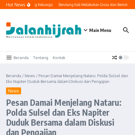
Lewati ke konten
Hot News
ologi Masuk ke Ruang Keluarga
Berulang Kali Melakukan Dosa dan Bertobat, 
Main Menu
Beranda
Tentang
Kontak
Beranda
/
News
/
Pesan Damai Menjelang Nataru: Polda Sulsel dan
Eks Napiter Duduk Bersama dalam Diskusi dan Pengajian
News
Pesan Damai Menjelang Nataru:
Polda Sulsel dan Eks Napiter
Duduk Bersama dalam Diskusi
dan Pengajian