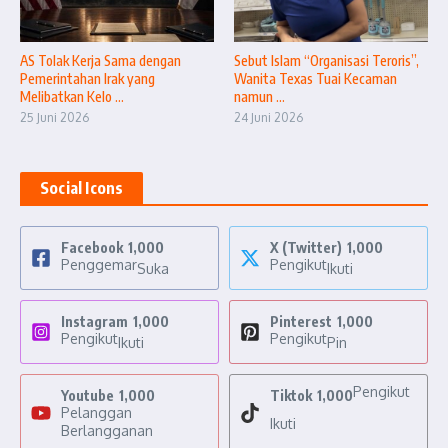
AS Tolak Kerja Sama dengan
Sebut Islam “Organisasi Teroris”,
Pemerintahan Irak yang
Wanita Texas Tuai Kecaman
Melibatkan Kelo ...
namun ...
25 Juni 2026
24 Juni 2026
Social Icons
Facebook
1,000
X (Twitter)
1,000
Penggemar
Pengikut
Suka
Ikuti
Instagram
1,000
Pinterest
1,000
Pengikut
Pengikut
Ikuti
Pin
Pengikut
Youtube
1,000
Tiktok
1,000
Pelanggan
Ikuti
Berlangganan