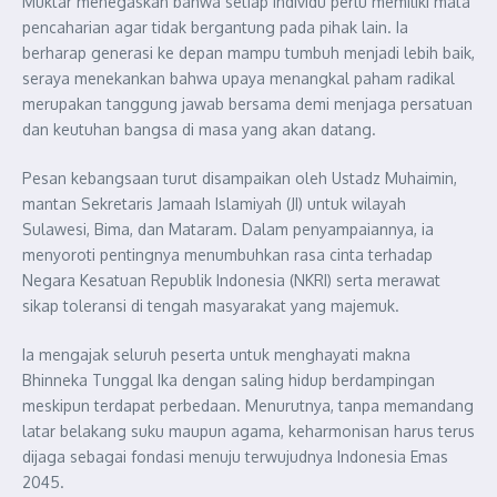
Muktar menegaskan bahwa setiap individu perlu memiliki mata
pencaharian agar tidak bergantung pada pihak lain. Ia
berharap generasi ke depan mampu tumbuh menjadi lebih baik,
seraya menekankan bahwa upaya menangkal paham radikal
merupakan tanggung jawab bersama demi menjaga persatuan
dan keutuhan bangsa di masa yang akan datang.
Pesan kebangsaan turut disampaikan oleh Ustadz Muhaimin,
mantan Sekretaris Jamaah Islamiyah (JI) untuk wilayah
Sulawesi, Bima, dan Mataram. Dalam penyampaiannya, ia
menyoroti pentingnya menumbuhkan rasa cinta terhadap
Negara Kesatuan Republik Indonesia (NKRI) serta merawat
sikap toleransi di tengah masyarakat yang majemuk.
Ia mengajak seluruh peserta untuk menghayati makna
Bhinneka Tunggal Ika dengan saling hidup berdampingan
meskipun terdapat perbedaan. Menurutnya, tanpa memandang
latar belakang suku maupun agama, keharmonisan harus terus
dijaga sebagai fondasi menuju terwujudnya Indonesia Emas
2045.