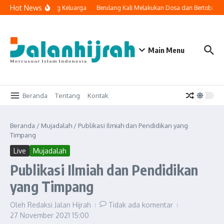
Lewati ke konten
Hot News
ologi Masuk ke Ruang Keluarga
Berulang Kali Melakukan Dosa dan Bertobat, 
Main Menu
Beranda
Tentang
Kontak
Beranda
/
Mujadalah
/
Publikasi Ilmiah dan Pendidikan yang
Timpang
Live
Mujadalah
Publikasi Ilmiah dan Pendidikan
yang Timpang
Oleh
Redaksi Jalan Hijrah
Tidak ada komentar
27 November 2021
15:00