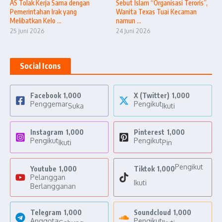
AS Tolak Kerja Sama dengan
Sebut Islam “Organisasi Teroris”,
Pemerintahan Irak yang
Wanita Texas Tuai Kecaman
Melibatkan Kelo ...
namun ...
25 Juni 2026
24 Juni 2026
Social Icons
Facebook
1,000
X (Twitter)
1,000
Penggemar
Pengikut
Suka
Ikuti
Instagram
1,000
Pinterest
1,000
Pengikut
Pengikut
Ikuti
Pin
Pengikut
Youtube
1,000
Tiktok
1,000
Pelanggan
Ikuti
Berlangganan
Telegram
1,000
Soundcloud
1,000
Anggota
Pengikut