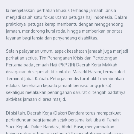
Ia menjelaskan, perhatian khusus terhadap jamaah lansia
menjadi salah satu fokus utama petugas haji Indonesia. Dalam
praktiknya, petugas kerap membantu dengan menggendong
jamaah, mendorong kursi roda, hingga memberikan prioritas
layanan bagi lansia dan penyandang disabilitas.
Selain pelayanan umum, aspek kesehatan jamaah juga menjadi
perhatian serius. Tim Penanganan Krisis dan Pertolongan
Pertama pada Jemaah Haji (PKP2JH) Daerah Kerja Makkah
disiagakan di sejumlah titik vital di Masjidil Haram, termasuk di
Terminal Jabal Ka’bah. Petugas medis turut aktif memberikan
edukasi kesehatan kepada jamaah berisiko tinggi (risti)
sekaligus melakukan penanganan darurat di tengah padatnya
aktivitas jamaah di area masjid.
Di sisi lain, Daerah Kerja (Daker) Bandara terus memperkuat
perlindungan bagi jamaah sejak pertama kali tiba di Tanah
Suci. Kepala Daker Bandara, Abdul Basir, menyampaikan
bahwa petugas berjaga selama 24 jam untuk mengantisipasi