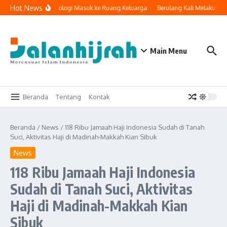
Lewati ke konten
Hot News
Ketika Teknologi Masuk ke Ruang Keluarga
Berulang Kali Melakukan
Main Menu
Beranda
Tentang
Kontak
Beranda
/
News
/
118 Ribu Jamaah Haji Indonesia Sudah di Tanah
Suci, Aktivitas Haji di Madinah-Makkah Kian Sibuk
News
118 Ribu Jamaah Haji Indonesia
Sudah di Tanah Suci, Aktivitas
Haji di Madinah-Makkah Kian
Sibuk