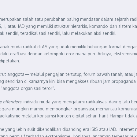
i merupakan salah satu perubahan paling mendasar dalam sejarah ra
, JI, atau JAD yang memiliki struktur hierarkis, komando, dan sistem 
sendiri, teradikalisasi sendiri, lalu melakukan aksi sendiri.
anak muda radikal di AS yang tidak memiliki hubungan formal dengan
idak terafiliasi dengan kelompok teror mana pun. Artinya, ekstremism
dipetakan.
krut anggota—melalui pengajian tertutup, forum bawah tanah, atau ja
g sendirian di kamarnya kini bisa mengakses ribuan jam propaganda 
“anggota organisasi teror”.
e offenders
: individu muda yang mengalami radikalisasi daring lalu be
ul. Negara mungkin mampu membongkar organisasi, memantau komunik
ikalisme melalui konsumsi konten digital sehari-hari? Hampir tidak
 yang lebih sulit dikendalikan dibanding era ISIS atau JAD. Interne
ang permisif terhadap ekstremisme. Ironisnya, ancaman terbesar buka