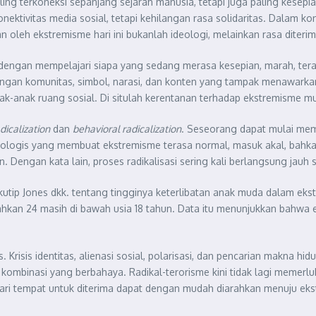
ng terkoneksi sepanjang sejarah manusia, tetapi juga paling kesepia
ektivitas media sosial, tetapi kehilangan rasa solidaritas. Dalam kont
n oleh ekstremisme hari ini bukanlah ideologi, melainkan rasa diterim
 dengan mempelajari siapa yang sedang merasa kesepian, marah, teras
ngan komunitas, simbol, narasi, dan konten yang tampak menawarkan
ak-anak ruang sosial. Di situlah kerentanan terhadap ekstremisme m
dicalization
dan
behavioral radicalization
. Seseorang dapat mulai memp
ologis yang membuat ekstremisme terasa normal, masuk akal, bahka
engan kata lain, proses radikalisasi sering kali berlangsung jauh s
tip Jones dkk. tentang tingginya keterlibatan anak muda dalam ekst
bahkan 24 masih di bawah usia 18 tahun. Data itu menunjukkan bahw
isis identitas, alienasi sosial, polarisasi, dan pencarian makna hidup
kombinasi yang berbahaya. Radikal-terorisme kini tidak lagi memerl
i tempat untuk diterima dapat dengan mudah diarahkan menuju eks