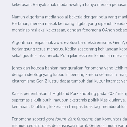
kekerasan. Banyak anak muda awalnya hanya merasa penasaran at
Namun algoritma media sosial bekerja dengan pola yang manipu
Perlahan, mereka masuk ke ruang digital yang dipenuhi ketid
menginspirasi aksi kekerasan, dengan fenomena QAnon sebaga
Algoritma menjadi titik awal evolusi baru ekstremisme. Gen Z
berlangsung terus-menerus. Ketika seseorang kehilangan ke
sekaligus ilusi aksi heroik. Pola pikir ekstrem kemudian mera
Jones dan kolega bahkan menguraikan fenomena yang lebih meng
dengan ideologi yang kabur. Ini penting karena selama ini ma
ekstremisme Gen Z justru dapat tumbuh dari kultur internet yang
Kasus penembakan di Highland Park shooting pada 2022 menjadi 
supremasis kulit putih, maupun ekstremis politik klasik lainn
kematian. Di titik ini, kekerasan tampak tidak lagi membutuhk
Fenomena seperti
gore forum
,
dark fandoms
, dan komunitas da
mempercepat proses desensitisasi moral. Generasi muda yang 