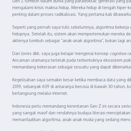
Gen Z tumbuh dalam dunia yang paradoksal: generasi yang pali
mengalami krisis makna hidup. Mereka hidup di tengah hiper-kon
penting dalam proses radikalisasi. Yang pertama kali ditawarka
Seperti yang pernah saya tulis sebelumnya, algoritma bekerja
hidupnya. Setelah itu, sistem akan mempertemukan mereka de
akhirnya tumbuh sebagai “anak-anak algoritma”, bukan lagi an
Dari Jones dkk. saya juga belajar mengenai konsep
cognitive ra
Ancaman utamanya terletak pada terbentuknya ekosistem psik
memandang kekerasan sebagai sesuatu yang dapat dibenarkan. D
Kegelisahan saya semakin besar ketika membaca data yang diku
2019, sebanyak 639 di antaranya berusia di bawah 30 tahun, 
berlangsung melalui internet.
Indonesia perlu memandang kerentanan Gen Z ini secara serius. Kr
yang sangat masif dan rendahnya budaya literasi menciptakan 
memanfaatkan algoritma, anak-anak muda yang sedang mencar