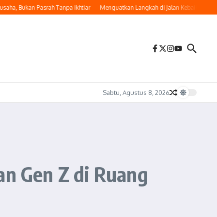
 Bukan Pasrah Tanpa Ikhtiar
Menguatkan Langkah di Jalan Kebaikan
Memakna
Sabtu, Agustus 8, 2026
an Gen Z di Ruang