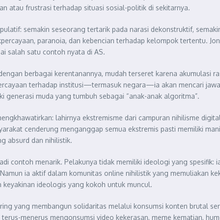
au frustrasi terhadap situasi sosial-politik di sekitarnya.
latif: semakin seseorang tertarik pada narasi dekonstruktif, semak
akpercayaan, paranoia, dan kebencian terhadap kelompok tertentu. J
i salah satu contoh nyata di AS.
, dengan berbagai kerentanannya, mudah terseret karena akumulasi r
percayaan terhadap institusi—termasuk negara—ia akan mencari jaw
suki generasi muda yang tumbuh sebagai “anak-anak algoritma”.
khawatirkan: lahirnya ekstremisme dari campuran nihilisme digital,
syarakat cenderung menganggap semua ekstremis pasti memiliki manife
 absurd dan nihilistik.
contoh menarik. Pelakunya tidak memiliki ideologi yang spesifik: ia
ya. Namun ia aktif dalam komunitas online nihilistik yang memuliakan
an keyakinan ideologis yang kokoh untuk muncul.
ring yang membangun solidaritas melalui konsumsi konten brutal sert
terus-menerus mengonsumsi video kekerasan, meme kematian, humor n