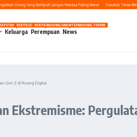
n Orang Yang Berhijrah: Jangan Merasa Paling Benar
Tawakal: Tetap Berusaha,
OSIP
 SEPUTAR OTOMOTIF HARI INI
BERITA SEPUTAR KECANTIKAN WANITA
BERITA NASIONAL DAN INTERNASIONAL TERKINI
Keluarga
Perempuan
News
tan Gen Z di Ruang Digital
dan Ekstremisme: Pergulat