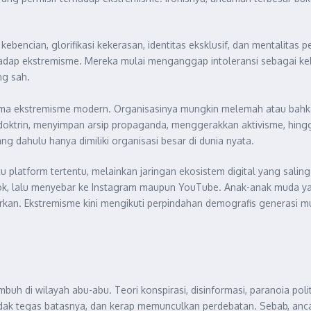
rasi kebencian, glorifikasi kekerasan, identitas eksklusif, dan menta
adap ekstremisme. Mereka mulai menganggap intoleransi sebagai kebe
ng sah.
utama ekstremisme modern. Organisasinya mungkin melemah atau bahka
oktrin, menyimpan arsip propaganda, menggerakkan aktivisme, hin
ang dahulu hanya dimiliki organisasi besar di dunia nyata.
tu platform tertentu, melainkan jaringan ekosistem digital yang sal
ikTok, lalu menyebar ke Instagram maupun YouTube. Anak-anak muda y
rkan. Ekstremisme kini mengikuti perpindahan demografis generasi m
umbuh di wilayah abu-abu. Teori konspirasi, disinformasi, paranoia poli
ak tegas batasnya, dan kerap memunculkan perdebatan. Sebab, ancam