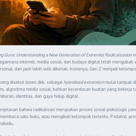
g Guns: Understanding a New Generation of Extremist Radicalization in
agaimana internet, media sosial, dan budaya digital telah mengubah
ersonal, dan jauh lebih sulit dikenali. Ironisnya, Gen Z menjadi kelom
 yang disebut Jones dkk. sebagai
hybridized extremism
mulai tampak di
m, algoritma media sosial, bahkan kecerdasan buatan yang bekerja ta
buran, identitas, dan gaya hidup digital.
penjelasan bahwa radikalisasi merupakan proses sosial-psikologis ya
membaca satu buku, atau mengikuti kelompok tertentu. Padahal, prose
ndividu.