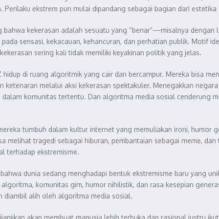
 Perilaku ekstrem pun mulai dipandang sebagai bagian dari estetika d
g bahwa kekerasan adalah sesuatu yang “benar”—misalnya dengan l
si pada sensasi, kekacauan, kehancuran, dan perhatian publik. Motif i
kekerasan sering kali tidak memiliki keyakinan politik yang jelas.
idup di ruang algoritmik yang cair dan bercampur. Mereka bisa men
kan ketenaran melalui aksi kekerasan spektakuler. Menegakkan negar
nda dalam komunitas tertentu. Dan algoritma media sosial cenderung
reka tumbuh dalam kultur internet yang memuliakan ironi, humor ge
melihat tragedi sebagai hiburan, pembantaian sebagai meme, dan teror
al terhadap ekstremisme.
sa bahwa dunia sedang menghadapi bentuk ekstremisme baru yang u
algoritma, komunitas gim, humor nihilistik, dan rasa kesepian generas
 diambil alih oleh algoritma media sosial.
dijanjikan akan membuat manusia lebih terbuka dan rasional justru iku