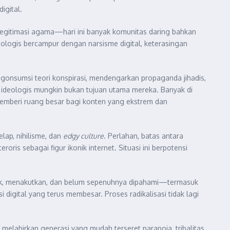
igital.
egitimasi agama—hari ini banyak komunitas daring bahkan
deologis bercampur dengan narsisme digital, keterasingan
gonsumsi teori konspirasi, mendengarkan propaganda jihadis,
a ideologis mungkin bukan tujuan utama mereka. Banyak di
 memberi ruang besar bagi konten yang ekstrem dan
lap, nihilisme, dan
edgy culture
. Perlahan, batas antara
is sebagai figur ikonik internet. Situasi ini berpotensi
nik, menakutkan, dan belum sepenuhnya dipahami—termasuk
i digital yang terus membesar. Proses radikalisasi tidak lagi
t melahirkan generasi yang mudah terseret paranoia, tribalitas,