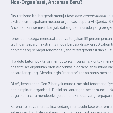
Non-Organisasi, Ancaman Baru?
Ekstremisme kini bergerak menuju fase
post-organizational
. In
ekstremisme dipahami melalui organisasi seperti Al-Qaeda, ISIS
Ancaman kini semakin banyak datang dari individu yang bergerak 
Jones dan kolega mencatat adanya lonjakan 311 persen jumlah 
lebih dari separuh ekstremis muda berusia di bawah 30 tahun t
berkembang sebagai fenomena yang terfragmentasi dan sulit 
Jika dulu kelompok teror membutuhkan ruang fisik untuk mere
besar telah digantikan oleh algoritma. Seorang anak muda yan
secara langsung. Mereka ingin “meneror” tanpa harus menjadi 
Di AS, kerentanan Gen Z banyak muncul melalui fenomena
lon
dari pimpinan organisasi. Di sinilah tantangan besar munc
bagaimana cara mendeteksi jutaan anak muda yang terpapar rad
Karena itu, saya merasa kita sedang memasuki fase ekstremisme
kekerasan. Radikalisasi daring membangun lingkungan sosial y