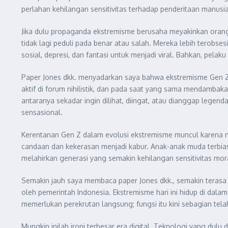
perlahan kehilangan sensitivitas terhadap penderitaan manusia.
Jika dulu propaganda ekstremisme berusaha meyakinkan oran
tidak lagi peduli pada benar atau salah. Mereka lebih terobse
sosial, depresi, dan fantasi untuk menjadi viral. Bahkan, pelaku 
Paper Jones dkk. menyadarkan saya bahwa ekstremisme Gen Z h
aktif di forum nihilistik, dan pada saat yang sama mendamba
antaranya sekadar ingin dilihat, diingat, atau dianggap lege
sensasional.
Kerentanan Gen Z dalam evolusi ekstremisme muncul karena me
candaan dan kekerasan menjadi kabur. Anak-anak muda terbiasa 
melahirkan generasi yang semakin kehilangan sensitivitas mor
Semakin jauh saya membaca paper Jones dkk., semakin tera
oleh pemerintah Indonesia. Ekstremisme hari ini hidup di dalam 
memerlukan perekrutan langsung; fungsi itu kini sebagian telah
Mungkin inilah ironi terbesar era digital. Teknologi yang dulu 