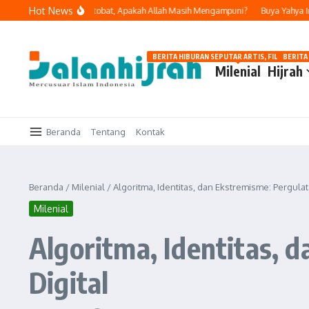
Lewati ke konten
Hot News
ukan Dosa dan Bertobat, Apakah Allah Masih Mengampuni?
Buya Yahya Ingatka
BERITA HIBURAN SEPUTAR ARTIS, FILM, DAN G
BERITA
Milenial
Hijrah
Beranda
Tentang
Kontak
Beranda
/
Milenial
/
Algoritma, Identitas, dan Ekstremisme: Pergula
Milenial
Algoritma, Identitas, 
Digital