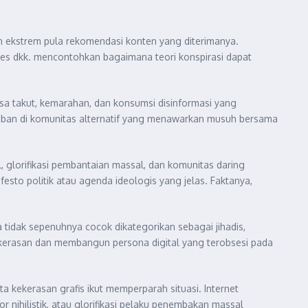
in ekstrem pula rekomendasi konten yang diterimanya.
ones dkk. mencontohkan bagaimana teori konspirasi dapat
asa takut, kemarahan, dan konsumsi disinformasi yang
aban di komunitas alternatif yang menawarkan musuh bersama
 glorifikasi pembantaian massal, dan komunitas daring
sto politik atau agenda ideologis yang jelas. Faktanya,
 tidak sepenuhnya cocok dikategorikan sebagai jihadis,
 kekerasan dan membangun persona digital yang terobsesi pada
a kekerasan grafis ikut memperparah situasi. Internet
ihilistik, atau glorifikasi pelaku penembakan massal