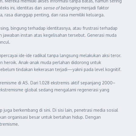
n. Mereka memiliki akses informasi tanpa batas, namun sering
eks ini, identitas dan
sense of belonging
menjadi faktor
a, rasa dianggap penting, dan rasa memiliki keluarga.
ing, bingung terhadap identitasnya, atau frustrasi terhadap
 jawaban instan atas kegelisahan tersebut. Generasi muda
uncul.
ercayai ide-ide radikal tanpa langsung melakukan aksi teror.
n heroik. Anak-anak muda perlahan didorong untuk
ebelum tindakan kekerasan terjadi—yakni pada level kognitif.
remisme di AS. Dari 1.028 ekstremis aktif sepanjang 2000–
a ekstremisme global sedang mengalami regenerasi yang
 juga berkembang di sini. Di sisi lain, penetrasi media sosial
ukan organisasi besar untuk bertahan hidup. Dengan
tremisme.