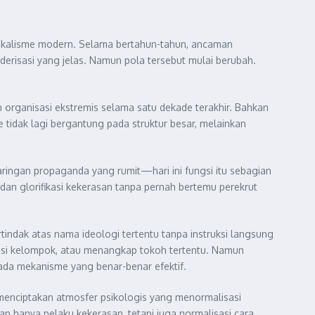
dikalisme modern. Selama bertahun-tahun, ancaman
kaderisasi yang jelas. Namun pola tersebut mulai berubah.
 organisasi ekstremis selama satu dekade terakhir. Bahkan
e tidak lagi bergantung pada struktur besar, melainkan
ringan propaganda yang rumit—hari ini fungsi itu sebagian
dan glorifikasi kekerasan tanpa pernah bertemu perekrut
rtindak atas nama ideologi tertentu tanpa instruksi langsung
asi kelompok, atau menangkap tokoh tertentu. Namun
 ada mekanisme yang benar-benar efektif.
t menciptakan atmosfer psikologis yang menormalisasi
n hanya pelaku kekerasan, tetapi juga normalisasi cara