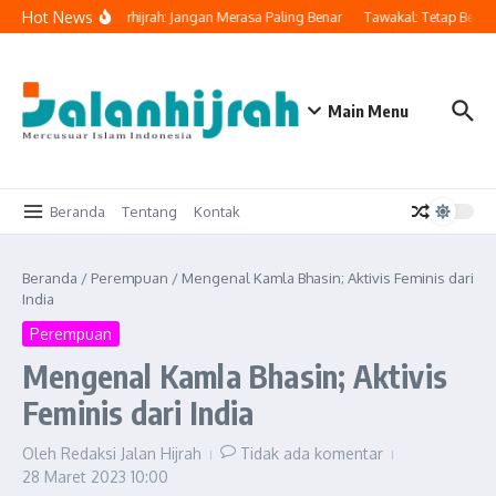
Lewati ke konten
Hot News
tkan Orang Yang Berhijrah: Jangan Merasa Paling Benar
Tawakal: Tetap Berusa
Main Menu
Beranda
Tentang
Kontak
Beranda
/
Perempuan
/
Mengenal Kamla Bhasin; Aktivis Feminis dari
India
Perempuan
Mengenal Kamla Bhasin; Aktivis
Feminis dari India
Oleh
Redaksi Jalan Hijrah
Tidak ada komentar
28 Maret 2023
10:00