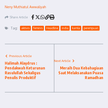
Neny Muthiatul Awwaliyah
Share Article
Tag:
aktivis
feminis
Headline
india
kamla
perempuan
Previous Article
Next Article
Halimah Alaydrus :
Pendakwah Keturunan
Meraih Dua Kebahagiaan
Rasulullah Sekaligus
Saat Melaksanakan Puasa
Penulis Produktif
Ramadhan