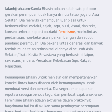
Jalanhijrah.com-
Kamla Bhasin adalah salah satu pelopor
gerakan perempuan tidak hanya di India tetapi juga di Asia
Selatan. Dia memiliki kemampuan luar biasa untuk
berkomunikasi melalui, sajak, lagu, puisi, visual, dan teks,
konsep terberat seperti patriarki,
feminisme
, maskulinitas,
perdamaian, non-kekerasan, perkembangan dari sudut
pandang perempuan. Dia bekerja lintas generasi dan banyak
feminis muda telah terinspirasi olehnya di seluruh Asia
Selatan,” kata Kavita Srivastava yang berbasis di Jaipur,
sekretaris jenderal Persatuan Kebebasan Sipil Rakyat,
Rajasthan.
Kemampuan Bhasin untuk menjalin dan mempertahankan
koneksi lintas batas dibantu oleh kemampuannya untuk
membuat versi dan bercerita. Dia segera mendapatkan
reputasi sebagai penulis lagu, dan pembuat sajak anak-anak.
Feminisme Bhasin adalah aktivisme dalam praktiknya;
bagaimana hal itu dilakukan sama pentingnya: perempuan
harus bertemu, berbicara, bernyanyi dan tertawa satu sama