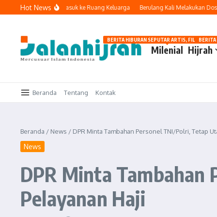
Lewati ke konten
Hot News
Ketika Teknologi Masuk ke Ruang Keluarga
Berulang Kali Melakukan Dosa da
BERITA HIBURAN SEPUTAR ARTIS, FILM, DAN G
BERITA
Milenial
Hijrah
Beranda
Tentang
Kontak
Beranda
/
News
/
DPR Minta Tambahan Personel TNI/Polri, Tetap U
News
DPR Minta Tambahan Pe
Pelayanan Haji