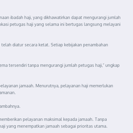
naan ibadah haji, yang dikhawatirkan dapat mengurangi jumlah
si petugas haji yang selama ini bertugas langsung melayani
telah diatur secara ketat. Setiap kebijakan penambahan
ema tersendiri tanpa mengurangi jumlah petugas haji,” ungkap
 pelayanan jamaah. Menurutnya, pelayanan haji memerlukan
gamanan.
 tambahnya.
u memberikan pelayanan maksimal kepada jamaah. Tanpa
haji yang menempatkan jamaah sebagai prioritas utama.