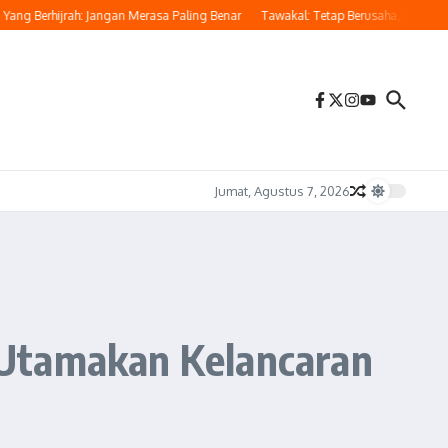
Berhijrah: Jangan Merasa Paling Benar
Tawakal: Tetap Berusaha, Bukan Pasrah
Jumat, Agustus 7, 2026
 Utamakan Kelancaran