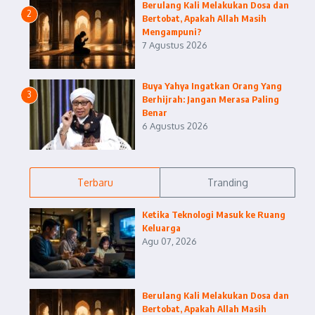
Berulang Kali Melakukan Dosa dan
2
Bertobat, Apakah Allah Masih
Mengampuni?
7 Agustus 2026
Buya Yahya Ingatkan Orang Yang
3
Berhijrah: Jangan Merasa Paling
Benar
6 Agustus 2026
Terbaru
Tranding
Ketika Teknologi Masuk ke Ruang
Keluarga
Agu 07, 2026
Berulang Kali Melakukan Dosa dan
Bertobat, Apakah Allah Masih