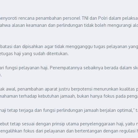
, menyoroti rencana penambahan personel TNI dan Polri dalam pelaksa
wa alasan keamanan dan perlindungan tidak boleh mengurangi aloka
batasi dan dipisahkan agar tidak mengganggu tugas pelayanan yang 
etugas haji yang sudah ditentukan.
ari fungsi pelayanan haji. Penempatannya sebaiknya berada dalam sk
.
jak awal, penambahan aparat justru berpotensi menurunkan kualitas
 pemahaman terhadap kebutuhan jamaah, bukan hanya fokus pada pen
ji tetap terjaga dan fungsi perlindungan jamaah berjalan optimal,”
ebut tetap sesuai dengan prinsip utama penyelenggaraan haji, yait
mengalihkan fokus dari pelayanan dan bertentangan dengan regulasi 