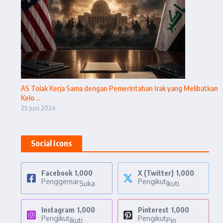
AS Tolak Kerja Sama dengan Pemerintahan Irak yang Melibatkan
Kelo ...
25 Juni 2026
Social Icons
Facebook
1,000
X (Twitter)
1,000
Penggemar
Pengikut
Suka
Ikuti
Instagram
1,000
Pinterest
1,000
Pengikut
Pengikut
Ikuti
Pin