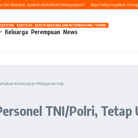
n Bertobat, Apakah Allah Masih Mengampuni?
Buya Yahya Ingatkan Orang Yang 
OSIP
 SEPUTAR OTOMOTIF HARI INI
BERITA SEPUTAR KECANTIKAN WANITA
BERITA NASIONAL DAN INTERNASIONAL TERKINI
Keluarga
Perempuan
News
tamakan Kelancaran Pelayanan Haji
rsonel TNI/Polri, Tetap