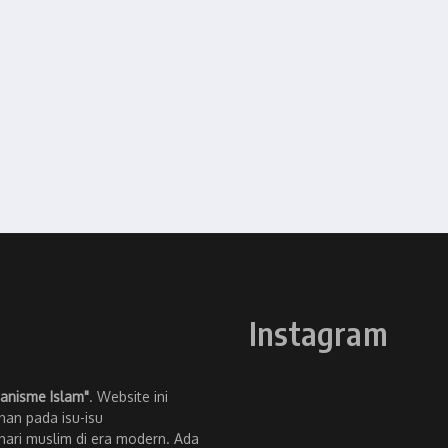
Instagram
anisme Islam"
. Website ini
an pada isu-isu
ari muslim di era modern. Ada