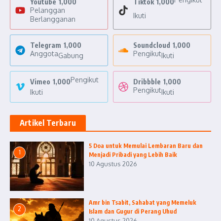
Youtube
1,000
Tiktok
1,000
Pelanggan
Ikuti
Berlangganan
Telegram
1,000
Soundcloud
1,000
Anggota
Pengikut
Gabung
Ikuti
Pengikut
Vimeo
1,000
Dribbble
1,000
Pengikut
Ikuti
Ikuti
Artikel Terbaru
5 Doa untuk Memulai Lembaran Baru dan
1
Menjadi Pribadi yang Lebih Baik
10 Agustus 2026
Amr bin Tsabit, Sahabat yang Memeluk
2
Islam dan Gugur di Perang Uhud
10 Agustus 2026