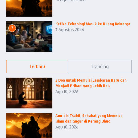
Ketika Teknologi Masuk ke Ruang Keluarga
3
7 Agustus 2026
Terbaru
Tranding
5 Doa untuk Memulai Lembaran Baru dan
Menjadi Pribadi yang Lebih Baik
Agu 10, 2026
Amr bin Tsabit, Sahabat yang Memeluk
Islam dan Gugur di Perang Uhud
Agu 10, 2026