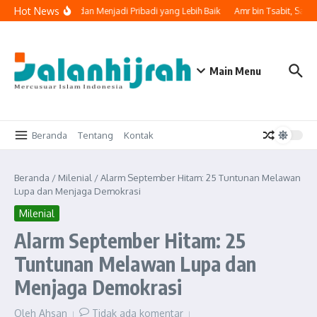
Lewati ke konten
Hot News
lai Lembaran Baru dan Menjadi Pribadi yang Lebih Baik
Amr bin Tsabit, Saha
Main Menu
Beranda
Tentang
Kontak
Beranda
/
Milenial
/
Alarm September Hitam: 25 Tuntunan Melawan
Lupa dan Menjaga Demokrasi
Milenial
Alarm September Hitam: 25
Tuntunan Melawan Lupa dan
Menjaga Demokrasi
Oleh
Ahsan
Tidak ada komentar