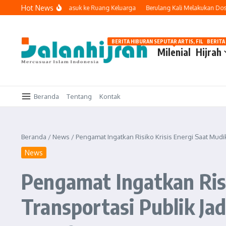
Lewati ke konten
Hot News
Ketika Teknologi Masuk ke Ruang Keluarga
Berulang Kali Melakukan Dosa da
BERITA HIBURAN SEPUTAR ARTIS, FILM, DAN G
BERITA
Milenial
Hijrah
Beranda
Tentang
Kontak
Beranda
/
News
/
Pengamat Ingatkan Risiko Krisis Energi Saat Mudi
News
Pengamat Ingatkan Risi
Transportasi Publik Ja