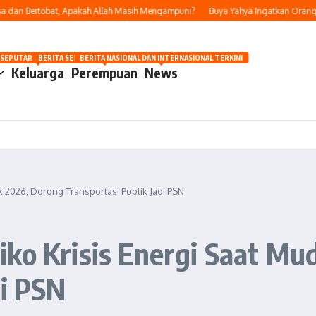
n Bertobat, Apakah Allah Masih Mengampuni?
Buya Yahya Ingatkan Orang Yang 
OSIP
 SEPUTAR OTOMOTIF HARI INI
BERITA SEPUTAR KECANTIKAN WANITA
BERITA NASIONAL DAN INTERNASIONAL TERKINI
Keluarga
Perempuan
News
k 2026, Dorong Transportasi Publik Jadi PSN
ko Krisis Energi Saat Mu
di PSN