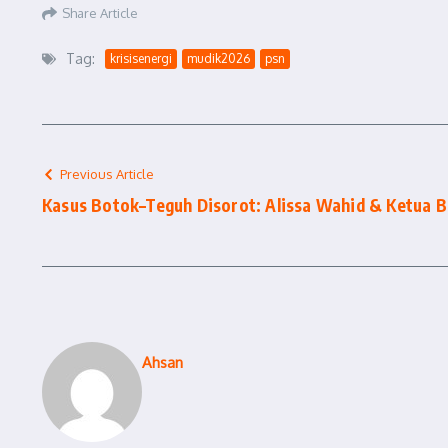
Share Article
Tag:
krisisenergi
mudik2026
psn
Previous Article
Kasus Botok–Teguh Disorot: Alissa Wahid & Ketua 
Ahsan