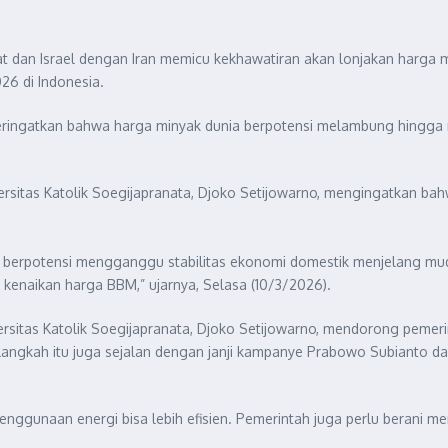
t dan Israel dengan Iran memicu kekhawatiran akan lonjakan harga mi
26 di Indonesia.
mperingatkan bahwa harga minyak dunia berpotensi melambung hingga
ersitas Katolik Soegijapranata, Djoko Setijowarno, mengingatkan bah
an berpotensi mengganggu stabilitas ekonomi domestik menjelang mu
kenaikan harga BBM,” ujarnya, Selasa (10/3/2026).
ersitas Katolik Soegijapranata, Djoko Setijowarno, mendorong pemeri
ai langkah itu juga sejalan dengan janji kampanye Prabowo Subianto 
nggunaan energi bisa lebih efisien. Pemerintah juga perlu berani 