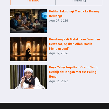
Terbaru
Tranding
Ketika Teknologi Masuk ke Ruang
Keluarga
Agu 07, 2026
Berulang Kali Melakukan Dosa dan
Bertobat, Apakah Allah Masih
Mengampuni?
Agu 07, 2026
Buya Yahya Ingatkan Orang Yang
Berhijrah: Jangan Merasa Paling
Benar
Agu 06, 2026