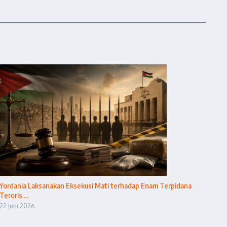
Yordania Laksanakan Eksekusi Mati terhadap Enam Terpidana
Teroris ...
22 Juni 2026