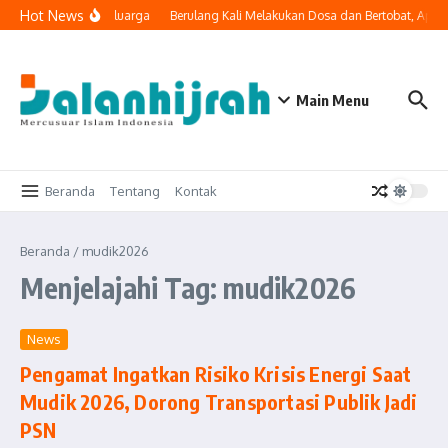
Lewati ke konten
Hot News
i Masuk ke Ruang Keluarga
Berulang Kali Melakukan Dosa dan Bertobat, Apak
Main Menu
Beranda
Tentang
Kontak
Beranda
/
mudik2026
Menjelajahi Tag: mudik2026
News
Pengamat Ingatkan Risiko Krisis Energi Saat
Mudik 2026, Dorong Transportasi Publik Jadi
PSN