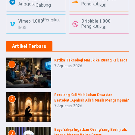
Anggota
Pengikut
Gabung
Ikuti
Pengikut
Vimeo
1,000
Dribbble
1,000
Pengikut
Ikuti
Ikuti
Artikel Terbaru
Ketika Teknologi Masuk ke Ruang Keluarga
1
7 Agustus 2026
Berulang Kali Melakukan Dosa dan
2
Bertobat, Apakah Allah Masih Mengampuni?
7 Agustus 2026
Buya Yahya Ingatkan Orang Yang Berhijrah:
3
Jangan Merasa Paling Benar