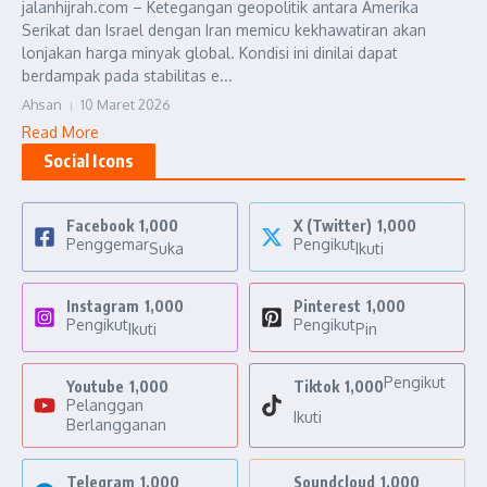
jalanhijrah.com – Ketegangan geopolitik antara Amerika
Serikat dan Israel dengan Iran memicu kekhawatiran akan
lonjakan harga minyak global. Kondisi ini dinilai dapat
berdampak pada stabilitas e...
Ahsan
10 Maret 2026
Read More
Social Icons
Facebook
1,000
X (Twitter)
1,000
Penggemar
Pengikut
Suka
Ikuti
Instagram
1,000
Pinterest
1,000
Pengikut
Pengikut
Ikuti
Pin
Pengikut
Youtube
1,000
Tiktok
1,000
Pelanggan
Ikuti
Berlangganan
Telegram
1,000
Soundcloud
1,000