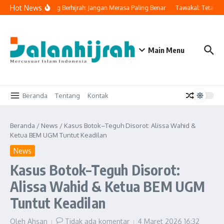
Lewati ke konten
Hot News
Ingatkan Orang Yang Berhijrah: Jangan Merasa Paling Benar
Tawakal: Tetap Be
Main Menu
Beranda
Tentang
Kontak
Beranda
/
News
/
Kasus Botok–Teguh Disorot: Alissa Wahid &
Ketua BEM UGM Tuntut Keadilan
News
Kasus Botok–Teguh Disorot:
Alissa Wahid & Ketua BEM UGM
Tuntut Keadilan
Oleh
Ahsan
Tidak ada komentar
4 Maret 2026
16:32