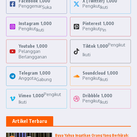
Facebook
1,000
X (Twitter)
1,000
Penggemar
Pengikut
Suka
Ikuti
Instagram
1,000
Pinterest
1,000
Pengikut
Pengikut
Ikuti
Pin
Pengikut
Youtube
1,000
Tiktok
1,000
Pelanggan
Ikuti
Berlangganan
Telegram
1,000
Soundcloud
1,000
Anggota
Pengikut
Gabung
Ikuti
Pengikut
Vimeo
1,000
Dribbble
1,000
Pengikut
Ikuti
Ikuti
Artikel Terbaru
Buya Yahya Ingatkan Orang Yang Berhijrah: