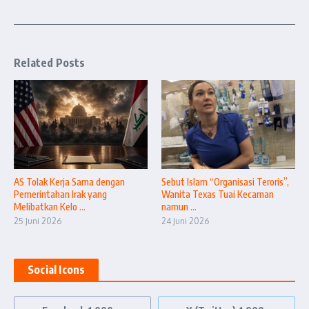
Related Posts
AS Tolak Kerja Sama dengan
Sebut Islam “Organisasi Teroris”,
Pemerintahan Irak yang
Wanita Texas Tuai Kecaman
Melibatkan Kelo ...
namun ...
25 Juni 2026
24 Juni 2026
Social Icons