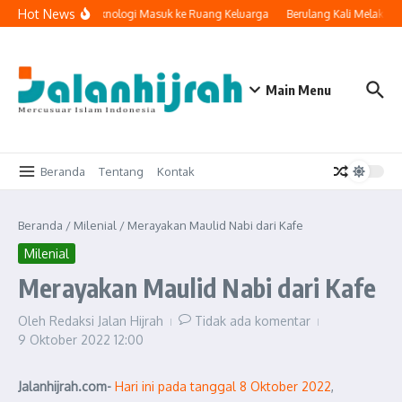
Lewati ke konten
Hot News
Ketika Teknologi Masuk ke Ruang Keluarga
Berulang Kali Melakuka
Main Menu
Beranda
Tentang
Kontak
Beranda
/
Milenial
/
Merayakan Maulid Nabi dari Kafe
Milenial
Merayakan Maulid Nabi dari Kafe
Oleh
Redaksi Jalan Hijrah
Tidak ada komentar
9 Oktober 2022
12:00
Jalanhijrah.com-
Hari ini pada tanggal 8 Oktober 2022
,