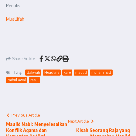
Penulis
Muallifah
Share Article
Tag:
dakwah
Headline
kafe
maulid
muhammad
raibul awal
rasul
Previous Article
Next Article
Maulid Nabi: Menyelesaikan
Konflik Agama dan
Kisah Seorang Raja yang