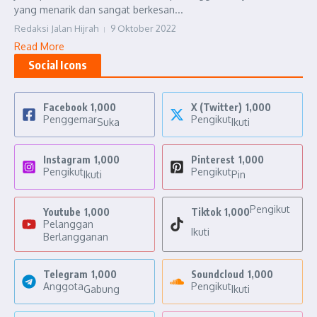
yang menarik dan sangat berkesan...
Redaksi Jalan Hijrah
9 Oktober 2022
Read More
Social Icons
Facebook
1,000
X (Twitter)
1,000
Penggemar
Pengikut
Suka
Ikuti
Instagram
1,000
Pinterest
1,000
Pengikut
Pengikut
Ikuti
Pin
Pengikut
Youtube
1,000
Tiktok
1,000
Pelanggan
Ikuti
Berlangganan
Telegram
1,000
Soundcloud
1,000
Anggota
Pengikut
Gabung
Ikuti