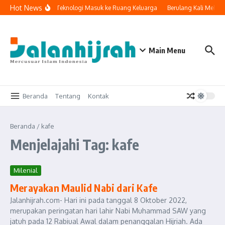
Lewati ke konten
Hot News
Ketika Teknologi Masuk ke Ruang Keluarga
Berulang Kali Melak
Main Menu
Beranda
Tentang
Kontak
Beranda
/
kafe
Menjelajahi Tag: kafe
Milenial
Merayakan Maulid Nabi dari Kafe
Jalanhijrah.com- Hari ini pada tanggal 8 Oktober 2022,
merupakan peringatan hari lahir Nabi Muhammad SAW yang
jatuh pada 12 Rabiual Awal dalam penanggalan Hijriah. Ada