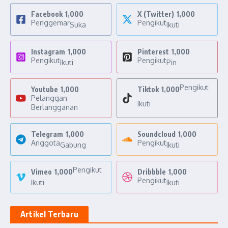
Facebook
1,000
X (Twitter)
1,000
Penggemar
Pengikut
Suka
Ikuti
Instagram
1,000
Pinterest
1,000
Pengikut
Pengikut
Ikuti
Pin
Pengikut
Youtube
1,000
Tiktok
1,000
Pelanggan
Ikuti
Berlangganan
Telegram
1,000
Soundcloud
1,000
Anggota
Pengikut
Gabung
Ikuti
Pengikut
Vimeo
1,000
Dribbble
1,000
Pengikut
Ikuti
Ikuti
Artikel Terbaru