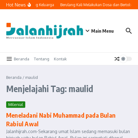
Lewati ke konten
Hot News
ologi Masuk ke Ruang Keluarga
Berulang Kali Melakukan Dosa dan Bertobat, 
Main Menu
Beranda
Tentang
Kontak
Beranda
/
maulid
Menjelajahi Tag: maulid
Milenial
Meneladani Nabi Muhammad pada Bulan
Rabiul Awal
Jalanhijrah.com-Sekarang umat Islam sedang memasuki bulan
hijriyah yaitu bulan Rabiul Awal. Bulan ini seringkali dikenal