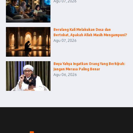
Agu 07, 2026
Berulang Kali Melakukan Dosa dan
Bertobat, Apakah Allah Masih Mengampuni?
Agu 07, 2026
Buya Yahya Ingatkan Orang Yang Berhijrah:
Jangan Merasa Paling Benar
Agu 06, 2026