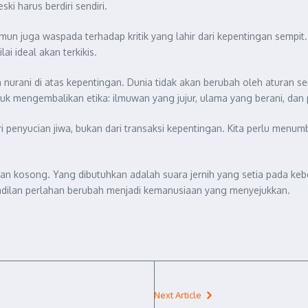
ki harus berdiri sendiri.
mun juga waspada terhadap kritik yang lahir dari kepentingan sempit
ai ideal akan terkikis.
urani di atas kepentingan. Dunia tidak akan berubah oleh aturan se
tuk mengembalikan etika: ilmuwan yang jujur, ulama yang berani, dan
 penyucian jiwa, bukan dari transaksi kepentingan. Kita perlu menu
gan kosong. Yang dibutuhkan adalah suara jernih yang setia pada keb
kadilan perlahan berubah menjadi kemanusiaan yang menyejukkan.
Next Article