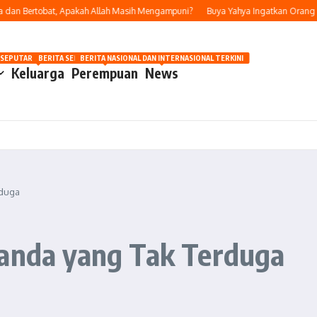
an Bertobat, Apakah Allah Masih Mengampuni?
Buya Yahya Ingatkan Orang Yang
OSIP
 SEPUTAR OTOMOTIF HARI INI
BERITA SEPUTAR KECANTIKAN WANITA
BERITA NASIONAL DAN INTERNASIONAL TERKINI
Keluarga
Perempuan
News
rduga
Tanda yang Tak Terduga