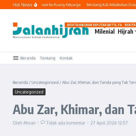
Lewati ke konten
Hot News
Ketika Teknologi Masuk ke Ruang Keluarga
Berulang Kali Melakukan Dosa d
BERITA HIBURAN SEPUTAR ARTIS, FILM, DAN G
BERITA
Milenial
Hijrah
Beranda
Tentang
Kontak
Beranda
/
Uncategorized
/
Abu Zar, Khimar, dan Tanda yang Tak Te
Uncategorized
Abu Zar, Khimar, dan 
Oleh
Ahsan
Tidak ada komentar
27 April 2026
12:57