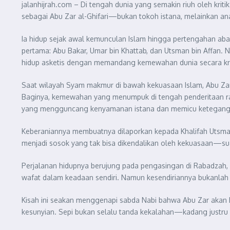
jalanhijrah.com – Di tengah dunia yang semakin riuh oleh kri
sebagai Abu Zar al-Ghifari—bukan tokoh istana, melainkan ana
Ia hidup sejak awal kemunculan Islam hingga pertengahan aba
pertama: Abu Bakar, Umar bin Khattab, dan Utsman bin Affan. 
hidup asketis dengan memandang kemewahan dunia secara kri
Saat wilayah Syam makmur di bawah kekuasaan Islam, Abu Zar 
Baginya, kemewahan yang menumpuk di tengah penderitaan rak
yang mengguncang kenyamanan istana dan memicu ketegangan p
Keberaniannya membuatnya dilaporkan kepada Khalifah Utsman.
menjadi sosok yang tak bisa dikendalikan oleh kekuasaan—su
Perjalanan hidupnya berujung pada pengasingan di Rabadzah, s
wafat dalam keadaan sendiri. Namun kesendiriannya bukanlah
Kisah ini seakan menggenapi sabda Nabi bahwa Abu Zar akan h
kesunyian. Sepi bukan selalu tanda kekalahan—kadang justru