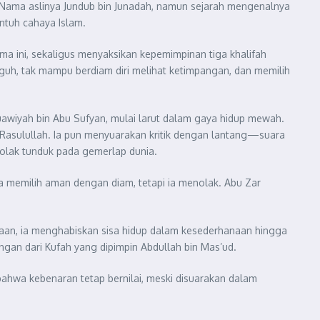
r. Nama aslinya Jundub bin Junadah, namun sejarah mengenalnya
ntuh cahaya Islam.
a ini, sekaligus menyaksikan kepemimpinan tiga khalifah
eguh, tak mampu berdiam diri melihat ketimpangan, dan memilih
uawiyah bin Abu Sufyan, mulai larut dalam gaya hidup mewah.
Rasulullah. Ia pun menyuarakan kritik dengan lantang—suara
olak tunduk pada gemerlap dunia.
a memilih aman dengan diam, tetapi ia menolak. Abu Zar
asaan, ia menghabiskan sisa hidup dalam kesederhanaan hingga
an dari Kufah yang dipimpin Abdullah bin Mas’ud.
ahwa kebenaran tetap bernilai, meski disuarakan dalam