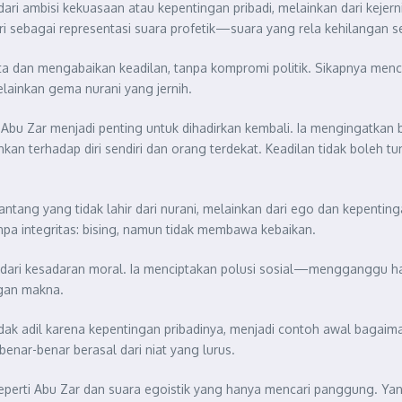
ari ambisi kekuasaan atau kepentingan pribadi, melainkan dari kejerni
diri sebagai representasi suara profetik—suara yang rela kehilangan
a dan mengabaikan keadilan, tanpa kompromi politik. Sikapnya me
ainkan gema nurani yang jernih.
 Abu Zar menjadi penting untuk dihadirkan kembali. Ia mengingatkan 
an terhadap diri sendiri dan orang terdekat. Keadilan tidak boleh tu
antang yang tidak lahir dari nurani, melainkan dari ego dan kepenti
anpa integritas: bising, namun tidak membawa kebaikan.
n dari kesadaran moral. Ia menciptakan polusi sosial—mengganggu h
ngan makna.
idak adil karena kepentingan pribadinya, menjadi contoh awal bagai
ar-benar berasal dari niat yang lurus.
seperti Abu Zar dan suara egoistik yang hanya mencari panggung. Y