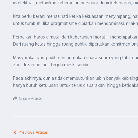
intelektual, melainkan keberanian bersuara demi kebenaran, mes
Kita perlu berani menasihati ketika kekuasaan menyimpang, na
untuk tumbuh. Jika pragmatisme dibiarkan mendominasi, nilai-nil
Perbaikan harus dimulai dari keberanian moral—menempatkan n
Dari ruang kelas hingga ruang publik, diperlukan komitmen un
Masyarakat yang adil membutuhkan suara-suara yang lahir dari
Zar” di zaman ini—teguh meski sendiri.
Pada akhirnya, dunia tidak membutuhkan lebih banyak kebisin
hanya butuh ketulusan untuk terus disuarakan, hingga ketida
Share Article
Previous Article