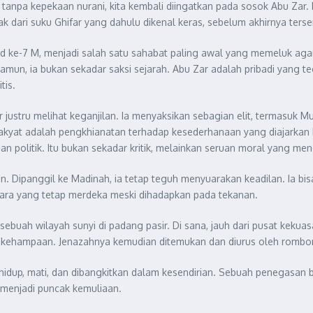
tik tanpa kepekaan nurani, kita kembali diingatkan pada sosok Abu Za
k dari suku Ghifar yang dahulu dikenal keras, sebelum akhirnya terse
d ke-7 M, menjadi salah satu sahabat paling awal yang memeluk agam
Namun, ia bukan sekadar saksi sejarah. Abu Zar adalah pribadi yang t
tis.
justru melihat keganjilan. Ia menyaksikan sebagian elit, termasuk M
yat adalah pengkhianatan terhadap kesederhanaan yang diajarkan 
olitik. Itu bukan sekadar kritik, melainkan seruan moral yang men
 Dipanggil ke Madinah, ia tetap teguh menyuarakan keadilan. Ia bis
ara yang tetap merdeka meski dihadapkan pada tekanan.
ebuah wilayah sunyi di padang pasir. Di sana, jauh dari pusat keku
 kehampaan. Jenazahnya kemudian ditemukan dan diurus oleh rombong
idup, mati, dan dibangkitkan dalam kesendirian. Sebuah penegasan b
 menjadi puncak kemuliaan.