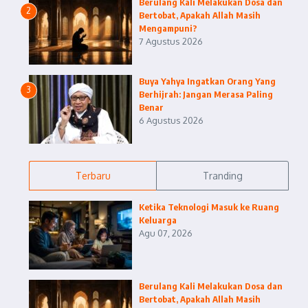
Berulang Kali Melakukan Dosa dan
2
Bertobat, Apakah Allah Masih
Mengampuni?
7 Agustus 2026
Buya Yahya Ingatkan Orang Yang
3
Berhijrah: Jangan Merasa Paling
Benar
6 Agustus 2026
Terbaru
Tranding
Ketika Teknologi Masuk ke Ruang
Keluarga
Agu 07, 2026
Berulang Kali Melakukan Dosa dan
Bertobat, Apakah Allah Masih