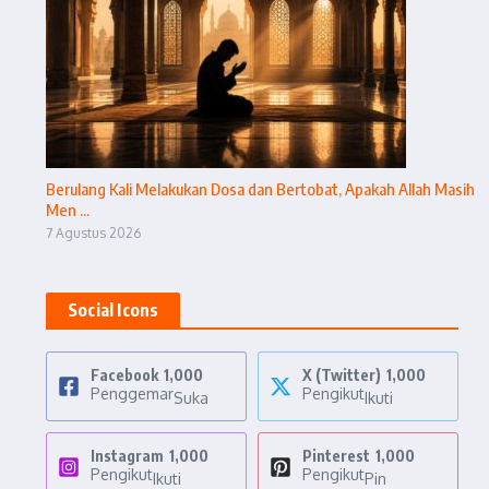
Berulang Kali Melakukan Dosa dan Bertobat, Apakah Allah Masih
Men ...
7 Agustus 2026
Social Icons
Facebook
1,000
X (Twitter)
1,000
Penggemar
Pengikut
Suka
Ikuti
Instagram
1,000
Pinterest
1,000
Pengikut
Pengikut
Ikuti
Pin