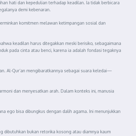
han hati dan kepedulian terhadap keadilan. Ia tidak berbicara
 segalanya demi kebenaran.
ncerminkan komitmen melawan ketimpangan sosial dan
bahwa keadilan harus ditegakkan meski berisiko, sebagaimana
nduk pada cinta atau benci, karena ia adalah fondasi tegaknya
ngan. Al-Qur’an mengibaratkannya sebagai suara keledai—
armoni dan menyesatkan arah. Dalam konteks ini, manusia
mana ego bisa dibungkus dengan dalih agama. Ini menunjukkan
ang dibutuhkan bukan retorika kosong atau diamnya kaum