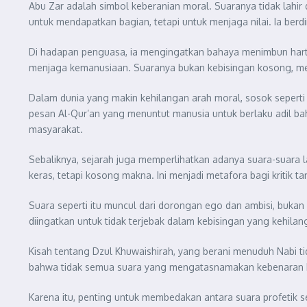
Abu Zar adalah simbol keberanian moral. Suaranya tidak lahir d
untuk mendapatkan bagian, tetapi untuk menjaga nilai. Ia ber
Di hadapan penguasa, ia mengingatkan bahaya menimbun hart
menjaga kemanusiaan. Suaranya bukan kebisingan kosong, mel
Dalam dunia yang makin kehilangan arah moral, sosok seperti
pesan Al-Qur’an yang menuntut manusia untuk berlaku adil bahk
masyarakat.
Sebaliknya, sejarah juga memperlihatkan adanya suara-suara l
keras, tetapi kosong makna. Ini menjadi metafora bagi kritik t
Suara seperti itu muncul dari dorongan ego dan ambisi, buka
diingatkan untuk tidak terjebak dalam kebisingan yang kehila
Kisah tentang Dzul Khuwaishirah, yang berani menuduh Nabi t
bahwa tidak semua suara yang mengatasnamakan kebenaran ben
Karena itu, penting untuk membedakan antara suara profetik 