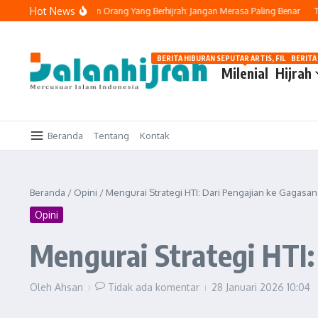
Lewati ke konten
Hot News
Buya Yahya Ingatkan Orang Yang Berhijrah: Jangan Merasa Paling Benar
Tawaka
BERITA HIBURAN SEPUTAR ARTIS, FILM, DAN G
BERITA
Milenial
Hijrah
Beranda
Tentang
Kontak
Beranda
/
Opini
/
Mengurai Strategi HTI: Dari Pengajian ke Gagasan
Opini
Mengurai Strategi HTI:
Oleh
Ahsan
Tidak ada komentar
28 Januari 2026
10:04