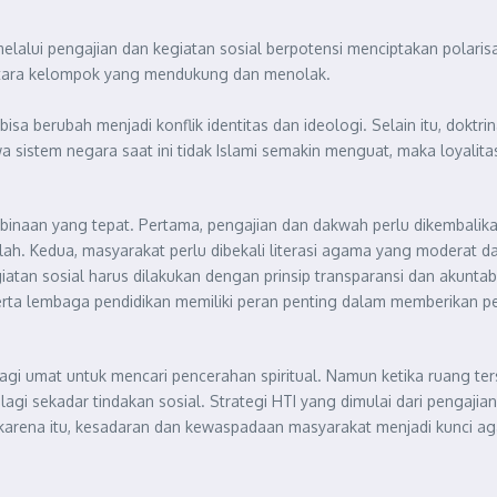
elalui pengajian dan kegiatan sosial berpotensi menciptakan polarisa
ntara kelompok yang mendukung dan menolak.
a berubah menjadi konflik identitas dan ideologi. Selain itu, doktri
istem negara saat ini tidak Islami semakin menguat, maka loyalitas
binaan yang tepat. Pertama, pengajian dan dakwah perlu dikembalika
lah. Kedua, masyarakat perlu dibekali literasi agama yang moderat
atan sosial harus dilakukan dengan prinsip transparansi dan akuntabil
serta lembaga pendidikan memiliki peran penting dalam memberikan
i umat untuk mencari pencerahan spiritual. Namun ketika ruang terse
 lagi sekadar tindakan sosial. Strategi HTI yang dimulai dari penga
eh karena itu, kesadaran dan kewaspadaan masyarakat menjadi kunci a