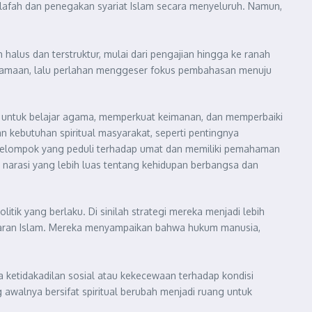
ilafah dan penegakan syariat Islam secara menyeluruh. Namun,
halus dan terstruktur, mulai dari pengajian hingga ke ranah
eagamaan, lalu perlahan menggeser fokus pembahasan menuju
at untuk belajar agama, memperkuat keimanan, dan memperbaiki
kebutuhan spiritual masyarakat, seperti pentingnya
i kelompok yang peduli terhadap umat dan memiliki pemahaman
arasi yang lebih luas tentang kehidupan berbangsa dan
itik yang berlaku. Di sinilah strategi mereka menjadi lebih
ajaran Islam. Mereka menyampaikan bahwa hukum manusia,
 ketidakadilan sosial atau kekecewaan terhadap kondisi
g awalnya bersifat spiritual berubah menjadi ruang untuk