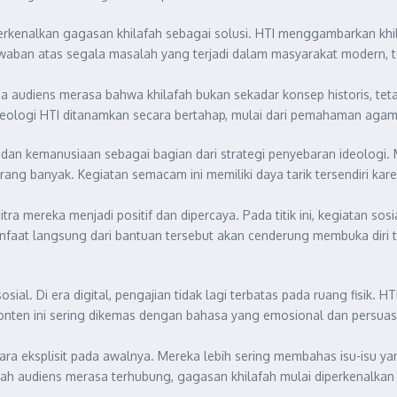
perkenalkan gagasan khilafah sebagai solusi. HTI menggambarkan khil
waban atas segala masalah yang terjadi dalam masyarakat modern, te
 audiens merasa bahwa khilafah bukan sekadar konsep historis, teta
deologi HTI ditanamkan secara bertahap, mulai dari pemahaman agama, 
 dan kemanusiaan sebagai bagian dari strategi penyebaran ideologi. 
g banyak. Kegiatan semacam ini memiliki daya tarik tersendiri kare
tra mereka menjadi positif dan dipercaya. Pada titik ini, kegiatan s
aat langsung dari bantuan tersebut akan cenderung membuka diri 
sial. Di era digital, pengajian tidak lagi terbatas pada ruang fisik.
Konten ini sering dikemas dengan bahasa yang emosional dan persua
cara eksplisit pada awalnya. Mereka lebih sering membahas isu-isu y
lah audiens merasa terhubung, gagasan khilafah mulai diperkenalkan s