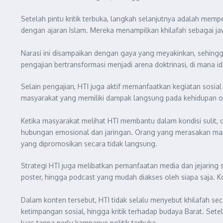
Setelah pintu kritik terbuka, langkah selanjutnya adalah mem
dengan ajaran Islam. Mereka menampilkan khilafah sebagai ja
Narasi ini disampaikan dengan gaya yang meyakinkan, sehingga
pengajian bertransformasi menjadi arena doktrinasi, di mana i
Selain pengajian, HTI juga aktif memanfaatkan kegiatan sosial
masyarakat yang memiliki dampak langsung pada kehidupan oran
Ketika masyarakat melihat HTI membantu dalam kondisi sulit, ci
hubungan emosional dan jaringan. Orang yang merasakan manf
yang dipromosikan secara tidak langsung.
Strategi HTI juga melibatkan pemanfaatan media dan jejaring so
poster, hingga podcast yang mudah diakses oleh siapa saja. 
Dalam konten tersebut, HTI tidak selalu menyebut khilafah se
ketimpangan sosial, hingga kritik terhadap budaya Barat. Sete
luas tanpa perlu kampanye politik terbuka.