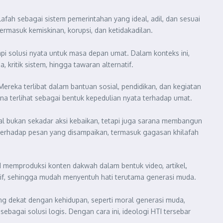
afah sebagai sistem pemerintahan yang ideal, adil, dan sesuai
rmasuk kemiskinan, korupsi, dan ketidakadilan.
pi solusi nyata untuk masa depan umat. Dalam konteks ini,
kritik sistem, hingga tawaran alternatif.
Mereka terlibat dalam bantuan sosial, pendidikan, dan kegiatan
na terlihat sebagai bentuk kepedulian nyata terhadap umat.
osial bukan sekadar aksi kebaikan, tetapi juga sarana membangun
terhadap pesan yang disampaikan, termasuk gagasan khilafah
 HTI memproduksi konten dakwah dalam bentuk video, artikel,
sif, sehingga mudah menyentuh hati terutama generasi muda.
ang dekat dengan kehidupan, seperti moral generasi muda,
ebagai solusi logis. Dengan cara ini, ideologi HTI tersebar