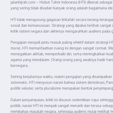
jalanhijrah.com – Hizbut Tahrir Indonesia (HTI) dikenal seb
yang sering tidak disadari banyak orang adalah bagaimana ide
HTI tidak mengusung gagasan khilafah secara terang-terangan s
sosial dan kemanusiaan. Strategi yang dipakai terlihat san
kritik sistem negara dan akhirnya mengarahkan audiens pada 
Pengajian menjadi pintu masuk paling efektif dalam strategi
moral. HTI memanfaatkan ruang ini dengan sangat cermat. Me
menegakkan akhlak, memperbaiki diri, serta meningkatkan kua
agama yang mendalam. Orang-orang yang awalnya hadir hanya
bernegara.
Seiring berjalannya waktu, materi pengajian yang disampaikan H
sistematis. HTI menyusun narasi bahwa sistem demokrasi, Pa
politik sekuler, serta pluralisme merupakan bentuk penyimpang
Dalam penyampaian, kritik ini disusun sedemikian rupa sehing
politik, narasi HTI ini menjadi sangat menarik dan terasa seb
membahas masalah negara, sehingga audiens mulai melihat hu