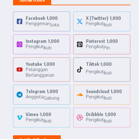
Facebook
1,000
X (Twitter)
1,000
Penggemar
Pengikut
Suka
Ikuti
Instagram
1,000
Pinterest
1,000
Pengikut
Pengikut
Ikuti
Pin
Youtube
1,000
Tiktok
1,000
Pelanggan
Pengikut
Ikuti
Berlangganan
Telegram
1,000
Soundcloud
1,000
Anggota
Pengikut
Gabung
Ikuti
Vimeo
1,000
Dribbble
1,000
Pengikut
Pengikut
Ikuti
Ikuti