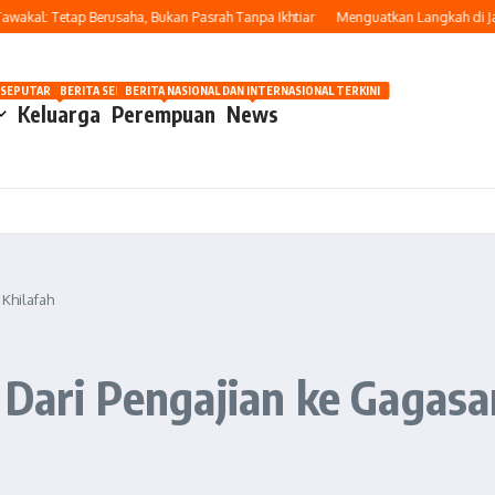
l: Tetap Berusaha, Bukan Pasrah Tanpa Ikhtiar
Menguatkan Langkah di Jalan 
OSIP
 SEPUTAR OTOMOTIF HARI INI
BERITA SEPUTAR KECANTIKAN WANITA
BERITA NASIONAL DAN INTERNASIONAL TERKINI
Keluarga
Perempuan
News
 Khilafah
 Dari Pengajian ke Gagasa