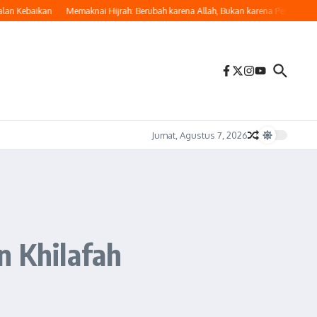
Kebaikan
Memaknai Hijrah: Berubah karena Allah, Bukan karena Penilaian Manu
Jumat, Agustus 7, 2026
n Khilafah