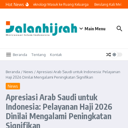
Lewati ke konten
Hot News
Ketika Teknologi Masuk ke Ruang Keluarga
Berulang Kali Melaku
Main Menu
Beranda
Tentang
Kontak
Beranda
/
News
/
Apresiasi Arab Saudi untuk Indonesia: Pelayanan
Haji 2026 Dinilai Mengalami Peningkatan Signifikan
News
Apresiasi Arab Saudi untuk
Indonesia: Pelayanan Haji 2026
Dinilai Mengalami Peningkatan
Signifikan