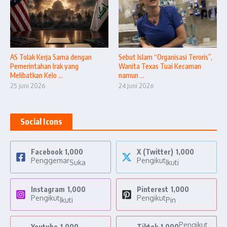
AS Tolak Kerja Sama dengan
Sebut Islam “Organisasi Teroris”,
Pemerintahan Irak yang
Wanita Texas Tuai Kecaman
Melibatkan Kelo ...
namun ...
25 Juni 2026
24 Juni 2026
Social Icons
Facebook
1,000
X (Twitter)
1,000
Penggemar
Pengikut
Suka
Ikuti
Instagram
1,000
Pinterest
1,000
Pengikut
Pengikut
Ikuti
Pin
Pengikut
Youtube
1,000
Tiktok
1,000