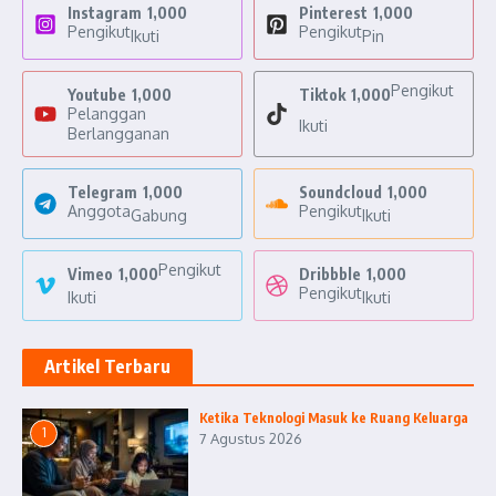
Instagram
1,000
Pinterest
1,000
Pengikut
Pengikut
Ikuti
Pin
Pengikut
Youtube
1,000
Tiktok
1,000
Pelanggan
Ikuti
Berlangganan
Telegram
1,000
Soundcloud
1,000
Anggota
Pengikut
Gabung
Ikuti
Pengikut
Vimeo
1,000
Dribbble
1,000
Pengikut
Ikuti
Ikuti
Artikel Terbaru
Ketika Teknologi Masuk ke Ruang Keluarga
1
7 Agustus 2026