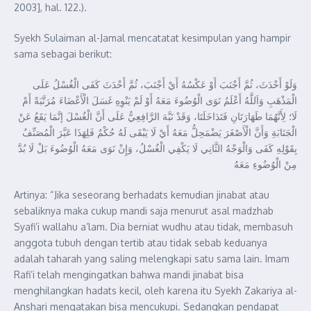
2003], hal. 122.).
Syekh Sulaiman al-Jamal mencatatat kesimpulan yang hampir
sama sebagai berikut:
وَلَوْ أَحْدَثَ، ثُمَّ أَجْنَبَ أَوْ عَكْسُهُ أَيْ أَجْنَبَ، ثُمَّ أَحْدَثَ كَفَى الْغُسْلُ عَلَى
الْمَذْهَبِ وَاَللَّهُ أَعْلَمُ نَوَى الْوُضُوءَ مَعَهُ أَوْ لَمْ يَنْوِهِ غَسَلَ الْأَعْضَاءَ مُرَتَّبَةً أَمْ
لَا؛ لِأَنَّهُمَا طَهَارَتَانِ فَتَدَاخَلَتَا، وَقَدْ نَبَّهَ الرَّافِعِيُّ عَلَى أَنَّ الْغُسْلَ إنَّمَا يَقَعُ عَنْ
الْجَنَابَةِ وَأَنَّ الْأَصْغَرَ يَضْمَحِلُّ مَعَهُ أَيْ لَا يَبْقَى لَهُ حُكْمٌ فَلِهَذَا عَبَّرَ الْمُصَنِّفُ
بِقَوْلِهِ كَفَى وَالْوَجْهُ الثَّانِي لَا يَكْفِي الْغُسْلُ، وَإِنْ نَوَى مَعَهُ الْوُضُوءَ بَلْ لَا بُدَّ
مِنْ الْوُضُوءِ مَعَهُ
Artinya: “Jika seseorang berhadats kemudian jinabat atau
sebaliknya maka cukup mandi saja menurut asal madzhab
Syafi’i wallahu a’lam. Dia berniat wudhu atau tidak, membasuh
anggota tubuh dengan tertib atau tidak sebab keduanya
adalah taharah yang saling melengkapi satu sama lain. Imam
Rafi’i telah mengingatkan bahwa mandi jinabat bisa
menghilangkan hadats kecil, oleh karena itu Syekh Zakariya al-
Anshari mengatakan bisa mencukupi. Sedangkan pendapat