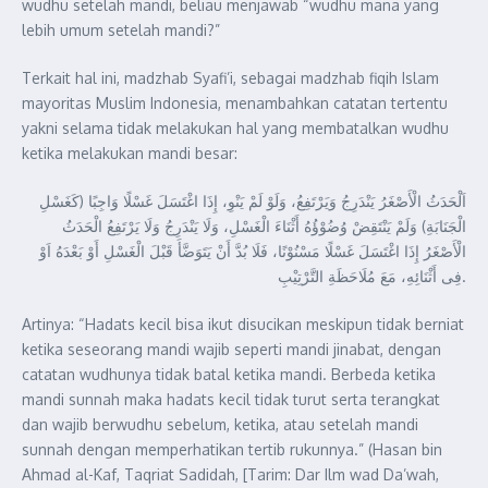
wudhu setelah mandi, beliau menjawab “wudhu mana yang
lebih umum setelah mandi?”
Terkait hal ini, madzhab Syafi’i, sebagai madzhab fiqih Islam
mayoritas Muslim Indonesia, menambahkan catatan tertentu
yakni selama tidak melakukan hal yang membatalkan wudhu
ketika melakukan mandi besar:
اَلْحَدَثُ الْأَصْغَرُ يَنْدَرِجُ وَيَرْتَفِعُ، وَلَوْ لَمْ يَنْوِ، إِذَا اغْتَسَلَ غَسْلًا وَاجِبًا (كَغَسْلِ
الْجَنَابَةِ) وَلَمْ يَنْتَقِضْ وُضُوْؤُهُ أَثْنَاءَ الْغَسْلِ، وَلَا يَنْدَرِجُ وَلَا يَرْتَفِعُ الْحَدَثُ
الْأَصْغَرُ إِذَا اغْتَسَلَ غَسْلًا مَسْنُوْنًا، فَلَا بُدَّ أَنْ يَتَوَضَّأَ قَبْلَ الْغَسْلِ أَوْ بَعْدَهُ اَوْ
فِى أَثْنَائِهِ، مَعَ مُلَاحَظَةِ التَّرْتِيْبِ.
Artinya: “Hadats kecil bisa ikut disucikan meskipun tidak berniat
ketika seseorang mandi wajib seperti mandi jinabat, dengan
catatan wudhunya tidak batal ketika mandi. Berbeda ketika
mandi sunnah maka hadats kecil tidak turut serta terangkat
dan wajib berwudhu sebelum, ketika, atau setelah mandi
sunnah dengan memperhatikan tertib rukunnya.” (Hasan bin
Ahmad al-Kaf, Taqriat Sadidah, [Tarim: Dar Ilm wad Da’wah,