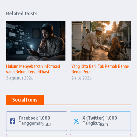
Related Posts
Hukum Menyebarkan Informasi
Yang Kita Beri, Tak Pernah Benar-
yang Belum Terverifikasi
Benar Pergi
3 Agustus 2026
24 Juli 2026
Social Icons
Facebook
1,000
X (Twitter)
1,000
Penggemar
Pengikut
Suka
Ikuti