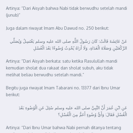
Artinya: “Dari Aisyah bahwa Nabi tidak berwudhu setelah mandi
(junub)”
Juga dalam riwayat Imam Abu Dawud no. 250 berikut:
عَنْ عَائِشَةَ قَالَتْ: كَانَ رَسُولُ اللَّهِ صلى الله عليه وسلم يَغْتَسِلُ وَيُصَلِّي
الرَّكْعَتَيْنِ وَصَلَاةَ الْغَدَاةِ، ‌وَلَا ‌أَرَاهُ ‌يُحْدِثُ ‌وُضُوءًا بَعْدَ الْغُسْلِ
Artinya: “Dari Aisyah berkata: satu ketika Rasulullah mandi
kemudian sholat dua rakaat dan sholat subuh, aku tidak
melihat beliau berwudhu setelah mandi.”
Begitu juga riwayat Imam Tabarani no. 13377 dari Ibnu Umar
berikut:
عَنِ ابْنِ عُمَرَ أَنَّ النَّبِيَّ صلى الله عليه وسلم سُئِلَ عَنِ الْوُضُوءِ بَعْدَ
الْغُسْلِ فَقَالَ: وَأَيُّ ‌وُضُوءٍ ‌أَعَمُّ مِنَ الْغُسْلِ؟
Artinya: “Dari Ibnu Umar bahwa Nabi pernah ditanya tentang