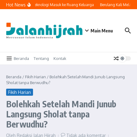
Lewati ke konten
Hot News
Ketika Teknologi Masuk ke Ruang Keluarga
Berulang Kali Melakuk
Main Menu
Beranda
Tentang
Kontak
Beranda
/
Fikih Harian
/
Bolehkah Setelah Mandi Junub Langsung
Sholat tanpa Berwudhu?
Fikih Harian
Bolehkah Setelah Mandi Junub
Langsung Sholat tanpa
Berwudhu?
Oleh
Redaksi Jalan Hijrah
Tidak ada komentar