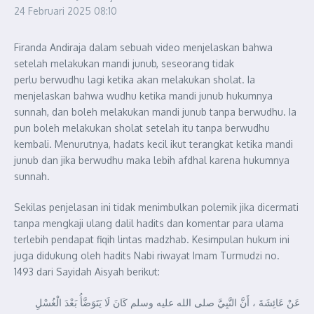
24 Februari 2025
08:10
Firanda Andiraja dalam sebuah video menjelaskan bahwa
setelah melakukan mandi junub, seseorang tidak
perlu berwudhu lagi ketika akan melakukan sholat. Ia
menjelaskan bahwa wudhu ketika mandi junub hukumnya
sunnah, dan boleh melakukan mandi junub tanpa berwudhu. Ia
pun boleh melakukan sholat setelah itu tanpa berwudhu
kembali. Menurutnya, hadats kecil ikut terangkat ketika mandi
junub dan jika berwudhu maka lebih afdhal karena hukumnya
sunnah.
Sekilas penjelasan ini tidak menimbulkan polemik jika dicermati
tanpa mengkaji ulang dalil hadits dan komentar para ulama
terlebih pendapat fiqih lintas madzhab. Kesimpulan hukum ini
juga didukung oleh hadits Nabi riwayat Imam Turmudzi no.
1493 dari Sayidah Aisyah berikut:
عَنْ عَائِشَةَ ، أَنَّ النَّبِيَّ صلى الله عليه وسلم ‌كَانَ ‌لَا ‌يَتَوَضَّأُ ‌بَعْدَ ‌الْغُسْلِ