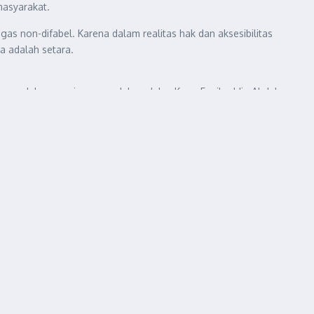
masyarakat.
s non-difabel. Karena dalam realitas hak dan aksesibilitas
a adalah setara.
jasama dalam menjaga peradaban. Jelas Kang Faqihuddin Abdul
, kita memiliki kapasitas atau kuasa untuk membantu orang lain
artabat dan ‘
Adalah/
keadilan harus bersibaku kepada
l :
Makruf,
Mubadalah, dan Keadilan Hakiki. Makruf dapat kita
rsebut. Terakhir, Keadilan Hakiki dapat kita pahami dengan
us bergerak untuk memenuhi keadilan hakiki dan memastikan