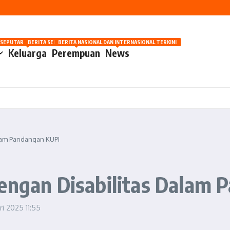
nilaian Manusia
 Kehidupan yang Lebih Baik
OSIP
 SEPUTAR OTOMOTIF HARI INI
BERITA SEPUTAR KECANTIKAN WANITA
BERITA NASIONAL DAN INTERNASIONAL TERKINI
Keluarga
Perempuan
News
alam Pandangan KUPI
dengan Disabilitas Dalam
ari 2025
11:55