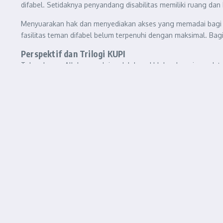
difabel. Setidaknya penyandang disabilitas memiliki ruang dan
Menyuarakan hak dan menyediakan akses yang memadai bagi peny
fasilitas teman difabel belum terpenuhi dengan maksimal. Bag
Perspektif dan Trilogi KUPI
Tuhan hanya Allah, yang lain adalah makhluk sebagai mandatar
Kodir dalam akademi mubadalah 2025.Lanjutnya, kang Faqih m
Dengan harus memperhatikan bahwa kita adalah manusia yang 
yang lebih membutuhkan dan melakukan pergerakan yang mas
kemaslahatan sosial, bukan individual.
KUPI memperkenalkan metodologi atau sering dikenal dengan T
pahami sebagai segala hal yang bersifat baik dan berkelind
Mubadalah berarti adanya kesalingan dan relasi. Atau bisa ki
keadilan hidup yang diterima secara penuh dalam sosial dan m
Dari perspektif tersebut, kita mengetahui Tretan Muslim seba
hak serta akses penyandang disabilitas. Akhirnya terdapat kes