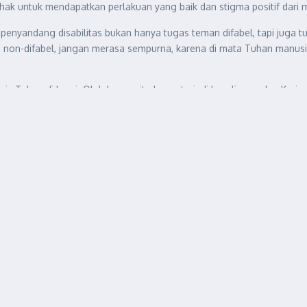
 hak untuk mendapatkan perlakuan yang baik dan stigma positif dari 
andang disabilitas bukan hanya tugas teman difabel, tapi juga tuga
i non-difabel, jangan merasa sempurna, karena di mata Tuhan manusi
is Tuhan di bumi. Oleh karena itu harus terjadi kesalingan dan Ker
enjelaskan perspektif KUPI dengan lugas.
memiliki martabat yang mulia dalam taraf sosial. Kemudian
‘Adalah
sif. Dan
Maslahah
, segala tindakan yang dilakukan atas kesadaran m
rilogi KUPI untuk menciptakan lingkungan yang inklusif dengan 3 ha
an dalam melakukan kebaikan serta menghapus keburukan.
ta pahami dengan orang yang menerima kebaikan melakukan tindakan te
asyarakat.
gai publik figur yang memiliki relasi kuasa dan dianggap mampu. Har
alingan antara teman difabel dan tretan muslim dalam beraktifitas.