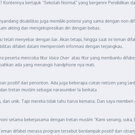
im? Kontennya bertajuk “Sekolah Normal” yang bergenre Pendidikan
ndang disabilitas juga memiliki potensi yang sama dengan non-difab
am akting dan mengekspresikan diri dengan bebas.
i telah menyebar dengan liar. Akan tetapi, hingga saat ini teman difa
ilitas difabel dalam memperoleh informasi dengan terjangkau.
a peserta mencoba fitur
Voice Over
atau fitur yang membantu difabel
n bahkan ada yang menangis handphone nya mati.
positif dari penonton. Ada juga beberapa cuitan netizen yang lantan
an tretan muslim sebagai narasumber Ia berkata
ta, dan unik. Tapi mereka tidak tahu harus kemana. Dan saya memberi 
oni selama bekerjasama dengan tretan muslim “Kami senang, suka, ba
kan. Teman difabel merasa program tersebut berdampak positif dan cit