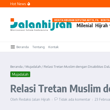
Lewati ke konten
Hot News
Memaknai Hijrah: Berubah karena Allah, Bukan karena Pe
Hijrah Tanpa Euforia: Menata Niat, Menjaga Istikamah
Memulai Hijrah bagi Muslimah: Langkah Bertahap Menuju
BERITA HIBURAN SEPUTAR ARTIS, FILM, DAN G
BERITA
Milenial
Hijrah
Beranda
Tentang
Kontak
Beranda
/
Mujadalah
/
Relasi Tretan Muslim dengan Disabilitas D
Mujadalah
Relasi Tretan Muslim 
Oleh
Redaksi Jalan Hijrah
Tidak ada komentar
23 Febru