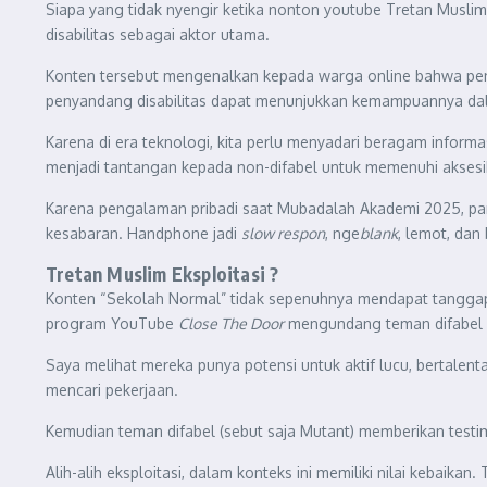
Siapa yang tidak nyengir ketika nonton youtube Tretan Musl
disabilitas sebagai aktor utama.
Konten tersebut mengenalkan kepada warga online bahwa penya
penyandang disabilitas dapat menunjukkan kemampuannya dal
Karena di era teknologi, kita perlu menyadari beragam informas
menjadi tantangan kepada non-difabel untuk memenuhi aksesib
Karena pengalaman pribadi saat Mubadalah Akademi 2025, par
kesabaran. Handphone jadi
slow respon
, nge
blank
, lemot, da
Tretan Muslim Eksploitasi ?
Konten “Sekolah Normal” tidak sepenuhnya mendapat tanggapan 
program YouTube
Close The Door
mengundang teman difabel d
Saya melihat mereka punya potensi untuk aktif lucu, bertalen
mencari pekerjaan.
Kemudian teman difabel (sebut saja Mutant) memberikan testim
Alih-alih eksploitasi, dalam konteks ini memiliki nilai kebai