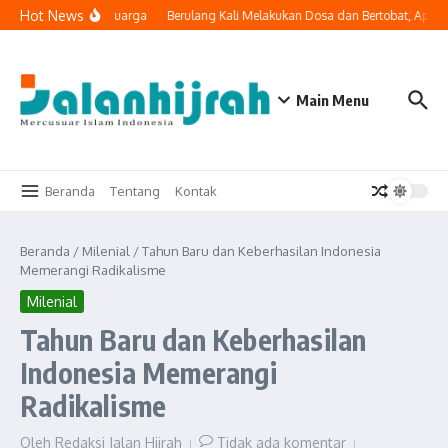
Lewati ke konten
Hot News
i Masuk ke Ruang Keluarga
Berulang Kali Melakukan Dosa dan Bertobat, Apak
Main Menu
Beranda
Tentang
Kontak
Beranda
/
Milenial
/
Tahun Baru dan Keberhasilan Indonesia
Memerangi Radikalisme
Milenial
Tahun Baru dan Keberhasilan
Indonesia Memerangi
Radikalisme
Oleh
Redaksi Jalan Hijrah
Tidak ada komentar