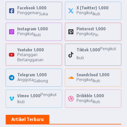
Facebook
1,000
X (Twitter)
1,000
Penggemar
Pengikut
Suka
Ikuti
Instagram
1,000
Pinterest
1,000
Pengikut
Pengikut
Ikuti
Pin
Pengikut
Youtube
1,000
Tiktok
1,000
Pelanggan
Ikuti
Berlangganan
Telegram
1,000
Soundcloud
1,000
Anggota
Pengikut
Gabung
Ikuti
Pengikut
Vimeo
1,000
Dribbble
1,000
Pengikut
Ikuti
Ikuti
Artikel Terbaru