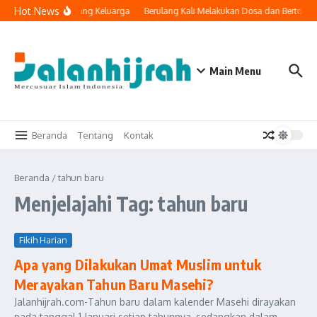
Lewati ke konten
Hot News
knologi Masuk ke Ruang Keluarga
Berulang Kali Melakukan Dosa dan Bertobat
Main Menu
Beranda
Tentang
Kontak
Beranda
/
tahun baru
Menjelajahi Tag: tahun baru
Fikih Harian
Apa yang Dilakukan Umat Muslim untuk
Merayakan Tahun Baru Masehi?
Jalanhijrah.com-Tahun baru dalam kalender Masehi dirayakan
pada tanggal 1 Januari setiap tahunnya, sedangkan dalam