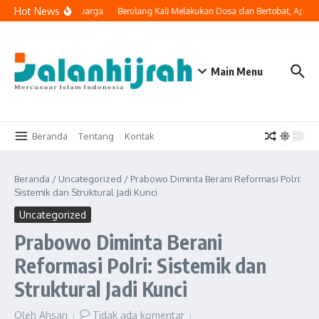
Lewati ke konten
Hot News
 Masuk ke Ruang Keluarga
Berulang Kali Melakukan Dosa dan Bertobat, Apaka
Main Menu
Beranda
Tentang
Kontak
Beranda
/
Uncategorized
/
Prabowo Diminta Berani Reformasi Polri:
Sistemik dan Struktural Jadi Kunci
Uncategorized
Prabowo Diminta Berani
Reformasi Polri: Sistemik dan
Struktural Jadi Kunci
Oleh
Ahsan
Tidak ada komentar