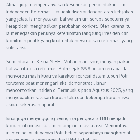
Almas juga mempertanyakan keseriusan pembentukan Tim
Independen Reformasi jika tidak disertai dengan arah kebijakan
yang jelas. Ia menyatakan bahwa tim-tim serupa sebelumnya
kerap tidak menghasilkan perubahan konkret. Oleh karena itu,
ia menegaskan perlunya keterlibatan langsung Presiden dan
komitmen politik yang kuat untuk mewujudkan reformasi yang
substansial.
Sementara itu, Ketua YLBHI, Muhammad Isnur, menyampaikan
bahwa cita-cita reformasi Polri sejak 1998 belum tercapai. Ia
menyoroti masih kuatnya karakter represif dalam tubuh Polri,
terutama saat menangani aksi demonstrasi. Isnur
mencontohkan insiden di Peranusius pada Agustus 2025, yang
menyebabkan ratusan korban luka dan beberapa korban jiwa
akibat kekerasan aparat.
Isnur juga menyinggung seringnya pengacara LBH menjadi
korban intimidasi saat mendampingi massa aksi. Menurutnya,
ini menjadi bukti bahwa Polri belum sepenuhnya menghormati
prinsip-prinsip demokrasi dan HAM. Ia bahkan