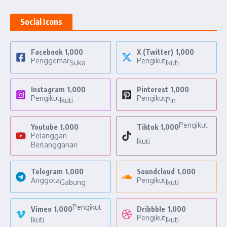
Social Icons
Facebook
1,000
X (Twitter)
1,000
Penggemar
Pengikut
Suka
Ikuti
Instagram
1,000
Pinterest
1,000
Pengikut
Pengikut
Ikuti
Pin
Pengikut
Youtube
1,000
Tiktok
1,000
Pelanggan
Ikuti
Berlangganan
Telegram
1,000
Soundcloud
1,000
Anggota
Pengikut
Gabung
Ikuti
Pengikut
Vimeo
1,000
Dribbble
1,000
Pengikut
Ikuti
Ikuti