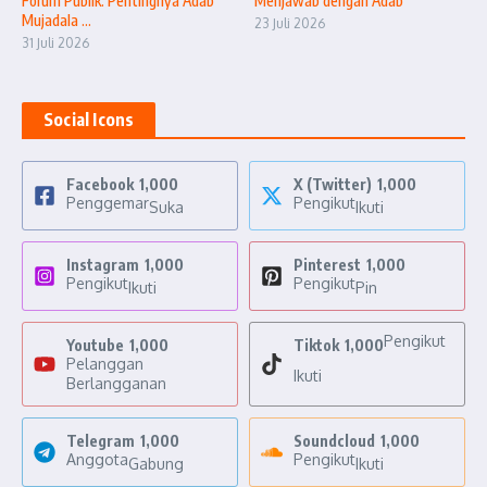
Forum Publik: Pentingnya Adab
Menjawab dengan Adab
Mujadala ...
23 Juli 2026
31 Juli 2026
Social Icons
Facebook
1,000
X (Twitter)
1,000
Penggemar
Pengikut
Suka
Ikuti
Instagram
1,000
Pinterest
1,000
Pengikut
Pengikut
Ikuti
Pin
Pengikut
Youtube
1,000
Tiktok
1,000
Pelanggan
Ikuti
Berlangganan
Telegram
1,000
Soundcloud
1,000
Anggota
Pengikut
Gabung
Ikuti