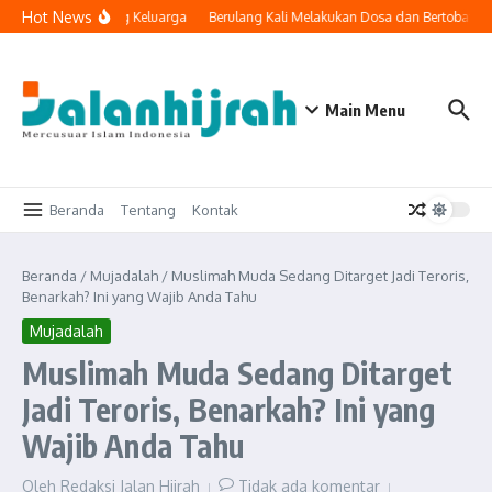
Lewati ke konten
Hot News
logi Masuk ke Ruang Keluarga
Berulang Kali Melakukan Dosa dan Bertobat, A
Main Menu
Beranda
Tentang
Kontak
Beranda
/
Mujadalah
/
Muslimah Muda Sedang Ditarget Jadi Teroris,
Benarkah? Ini yang Wajib Anda Tahu
Mujadalah
Muslimah Muda Sedang Ditarget
Jadi Teroris, Benarkah? Ini yang
Wajib Anda Tahu
Oleh
Redaksi Jalan Hijrah
Tidak ada komentar