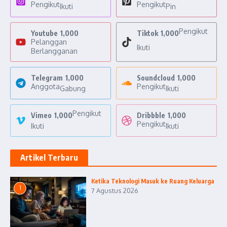
Pengikut
Pengikut
Ikuti
Pin
Pengikut
Youtube
1,000
Tiktok
1,000
Pelanggan
Ikuti
Berlangganan
Telegram
1,000
Soundcloud
1,000
Anggota
Pengikut
Gabung
Ikuti
Pengikut
Vimeo
1,000
Dribbble
1,000
Pengikut
Ikuti
Ikuti
Artikel Terbaru
Ketika Teknologi Masuk ke Ruang Keluarga
1
7 Agustus 2026