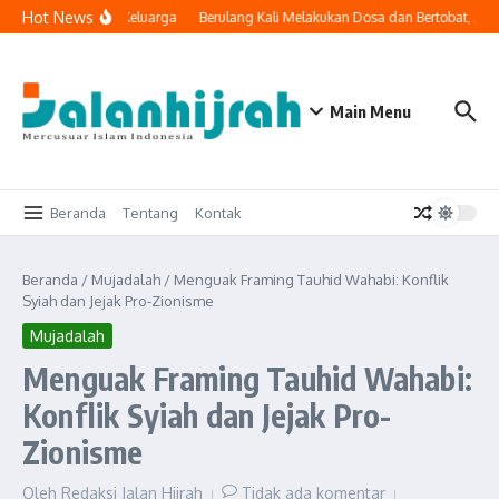
Lewati ke konten
Hot News
gi Masuk ke Ruang Keluarga
Berulang Kali Melakukan Dosa dan Bertobat, Apa
Main Menu
Beranda
Tentang
Kontak
Beranda
/
Mujadalah
/
Menguak Framing Tauhid Wahabi: Konflik
Syiah dan Jejak Pro-Zionisme
Mujadalah
Menguak Framing Tauhid Wahabi:
Konflik Syiah dan Jejak Pro-
Zionisme
Oleh
Redaksi Jalan Hijrah
Tidak ada komentar