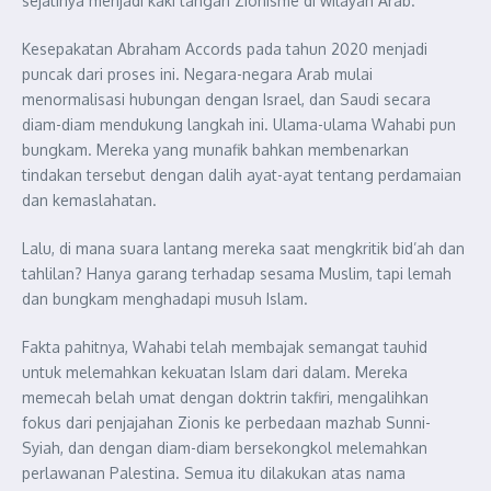
sejatinya menjadi kaki tangan Zionisme di wilayah Arab.
Kesepakatan Abraham Accords pada tahun 2020 menjadi
puncak dari proses ini. Negara-negara Arab mulai
menormalisasi hubungan dengan Israel, dan Saudi secara
diam-diam mendukung langkah ini. Ulama-ulama Wahabi pun
bungkam. Mereka yang munafik bahkan membenarkan
tindakan tersebut dengan dalih ayat-ayat tentang perdamaian
dan kemaslahatan.
Lalu, di mana suara lantang mereka saat mengkritik bid’ah dan
tahlilan? Hanya garang terhadap sesama Muslim, tapi lemah
dan bungkam menghadapi musuh Islam.
Fakta pahitnya, Wahabi telah membajak semangat tauhid
untuk melemahkan kekuatan Islam dari dalam. Mereka
memecah belah umat dengan doktrin takfiri, mengalihkan
fokus dari penjajahan Zionis ke perbedaan mazhab Sunni-
Syiah, dan dengan diam-diam bersekongkol melemahkan
perlawanan Palestina. Semua itu dilakukan atas nama