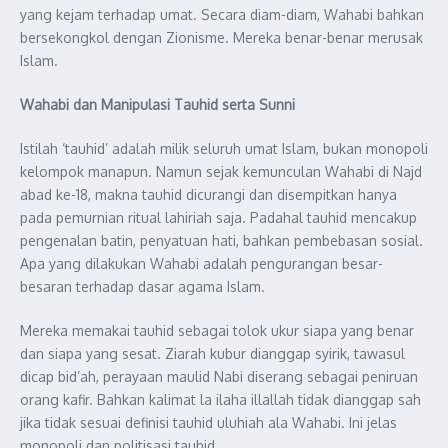
yang kejam terhadap umat. Secara diam-diam, Wahabi bahkan
bersekongkol dengan Zionisme. Mereka benar-benar merusak
Islam.
Wahabi dan Manipulasi Tauhid serta Sunni
Istilah ‘tauhid’ adalah milik seluruh umat Islam, bukan monopoli
kelompok manapun. Namun sejak kemunculan Wahabi di Najd
abad ke-18, makna tauhid dicurangi dan disempitkan hanya
pada pemurnian ritual lahiriah saja. Padahal tauhid mencakup
pengenalan batin, penyatuan hati, bahkan pembebasan sosial.
Apa yang dilakukan Wahabi adalah pengurangan besar-
besaran terhadap dasar agama Islam.
Mereka memakai tauhid sebagai tolok ukur siapa yang benar
dan siapa yang sesat. Ziarah kubur dianggap syirik, tawasul
dicap bid’ah, perayaan maulid Nabi diserang sebagai peniruan
orang kafir. Bahkan kalimat la ilaha illallah tidak dianggap sah
jika tidak sesuai definisi tauhid uluhiah ala Wahabi. Ini jelas
monopoli dan politisasi tauhid.