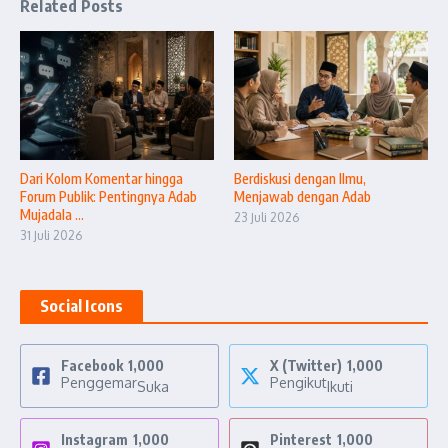
Related Posts
Dari Kolom Komentar hingga
Berdiskusi dengan Ilmu,
Forum Publik: Pentingnya Adab
Menjawab dengan Adab
Mujadala ...
23 Juli 2026
31 Juli 2026
Social Icons
Facebook
1,000
X (Twitter)
1,000
Penggemar
Pengikut
Suka
Ikuti
Instagram
1,000
Pinterest
1,000