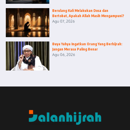
Berulang Kali Melakukan Dosa dan
Bertobat, Apakah Allah Masih Mengampuni?
Agu 07, 2026
Buya Yahya Ingatkan Orang Yang Berhijrah:
Jangan Merasa Paling Benar
Agu 06, 2026