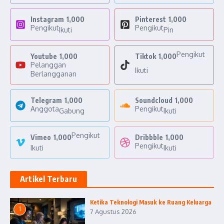
Instagram
1,000
Pinterest
1,000
Pengikut
Pengikut
Ikuti
Pin
Pengikut
Youtube
1,000
Tiktok
1,000
Pelanggan
Ikuti
Berlangganan
Telegram
1,000
Soundcloud
1,000
Anggota
Pengikut
Gabung
Ikuti
Pengikut
Vimeo
1,000
Dribbble
1,000
Pengikut
Ikuti
Ikuti
Artikel Terbaru
Ketika Teknologi Masuk ke Ruang Keluarga
1
7 Agustus 2026