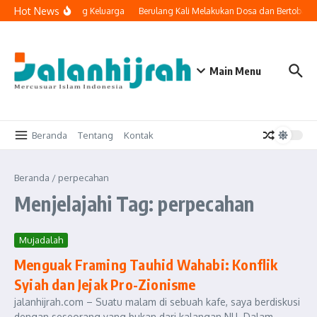
Lewati ke konten
Hot News
nologi Masuk ke Ruang Keluarga
Berulang Kali Melakukan Dosa dan Bertobat,
Main Menu
Beranda
Tentang
Kontak
Beranda
/
perpecahan
Menjelajahi Tag: perpecahan
Mujadalah
Menguak Framing Tauhid Wahabi: Konflik
Syiah dan Jejak Pro-Zionisme
jalanhijrah.com – Suatu malam di sebuah kafe, saya berdiskusi
dengan seseorang yang bukan dari kalangan NU. Dalam