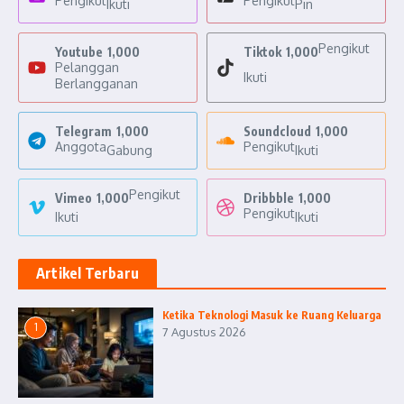
Pengikut
Pengikut
Ikuti
Pin
Pengikut
Youtube
1,000
Tiktok
1,000
Pelanggan
Ikuti
Berlangganan
Telegram
1,000
Soundcloud
1,000
Anggota
Pengikut
Gabung
Ikuti
Pengikut
Vimeo
1,000
Dribbble
1,000
Pengikut
Ikuti
Ikuti
Artikel Terbaru
Ketika Teknologi Masuk ke Ruang Keluarga
1
7 Agustus 2026