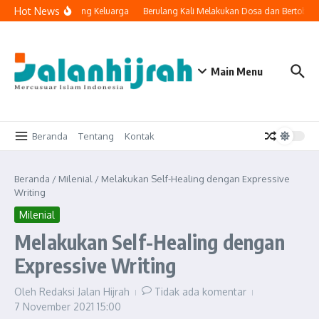
Lewati ke konten
Hot News
nologi Masuk ke Ruang Keluarga
Berulang Kali Melakukan Dosa dan Bertobat,
Main Menu
Beranda
Tentang
Kontak
Beranda
/
Milenial
/
Melakukan Self-Healing dengan Expressive
Writing
Milenial
Melakukan Self-Healing dengan
Expressive Writing
Oleh
Redaksi Jalan Hijrah
Tidak ada komentar
7 November 2021
15:00