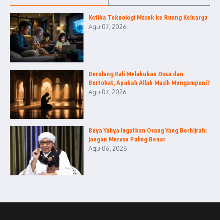
Ketika Teknologi Masuk ke Ruang Keluarga
Agu 07, 2026
Berulang Kali Melakukan Dosa dan
Bertobat, Apakah Allah Masih Mengampuni?
Agu 07, 2026
Buya Yahya Ingatkan Orang Yang Berhijrah:
Jangan Merasa Paling Benar
Agu 06, 2026