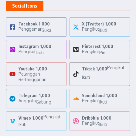
Social Icons
Facebook
1,000
X (Twitter)
1,000
Penggemar
Pengikut
Suka
Ikuti
Instagram
1,000
Pinterest
1,000
Pengikut
Pengikut
Ikuti
Pin
Pengikut
Youtube
1,000
Tiktok
1,000
Pelanggan
Ikuti
Berlangganan
Telegram
1,000
Soundcloud
1,000
Anggota
Pengikut
Gabung
Ikuti
Pengikut
Vimeo
1,000
Dribbble
1,000
Pengikut
Ikuti
Ikuti