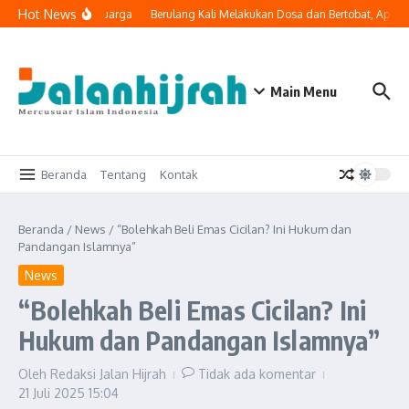
Lewati ke konten
Hot News
 Masuk ke Ruang Keluarga
Berulang Kali Melakukan Dosa dan Bertobat, Apaka
Main Menu
Beranda
Tentang
Kontak
Beranda
/
News
/
“Bolehkah Beli Emas Cicilan? Ini Hukum dan
Pandangan Islamnya”
News
“Bolehkah Beli Emas Cicilan? Ini
Hukum dan Pandangan Islamnya”
Oleh
Redaksi Jalan Hijrah
Tidak ada komentar
21 Juli 2025
15:04