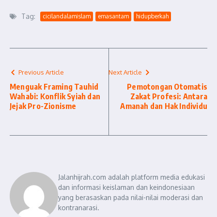
Tag:
cicilandalamislam
emasantam
hidupberkah
Previous Article
Next Article
Menguak Framing Tauhid
Pemotongan Otomatis
Wahabi: Konflik Syiah dan
Zakat Profesi: Antara
Jejak Pro-Zionisme
Amanah dan Hak Individu
Jalanhijrah.com adalah platform media edukasi
dan informasi keislaman dan keindonesiaan
yang berasaskan pada nilai-nilai moderasi dan
kontranarasi.