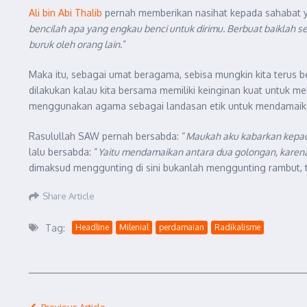
Ali bin Abi Thalib
pernah memberikan nasihat kepada sahabat ya
bencilah apa yang engkau benci untuk dirimu. Berbuat baiklah 
buruk oleh orang lain
.”
Maka itu, sebagai umat beragama, sebisa mungkin kita terus 
dilakukan kalau kita bersama memiliki keinginan kuat untuk m
menggunakan agama sebagai landasan etik untuk mendamaikan p
Rasulullah SAW pernah bersabda: “
Maukah aku kabarkan kepada
lalu bersabda: “
Yaitu mendamaikan antara dua golongan, karen
dimaksud menggunting di sini bukanlah menggunting rambut,
Share Article
Tag:
Headline
Milenial
perdamaian
Radikalisme
Previous Article