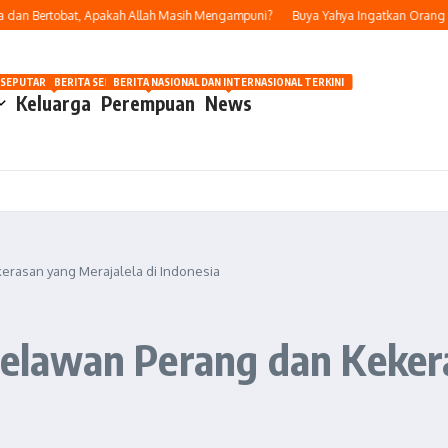
 Bertobat, Apakah Allah Masih Mengampuni?
Buya Yahya Ingatkan Orang Yang B
OSIP
 SEPUTAR OTOMOTIF HARI INI
BERITA SEPUTAR KECANTIKAN WANITA
BERITA NASIONAL DAN INTERNASIONAL TERKINI
Keluarga
Perempuan
News
asan yang Merajalela di Indonesia
awan Perang dan Kekeras