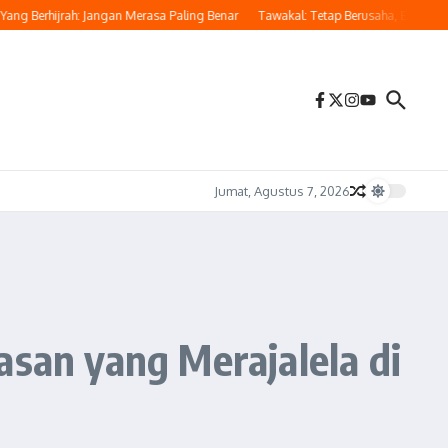
erhijrah: Jangan Merasa Paling Benar
Tawakal: Tetap Berusaha, Bukan Pasrah 
Jumat, Agustus 7, 2026
an yang Merajalela di