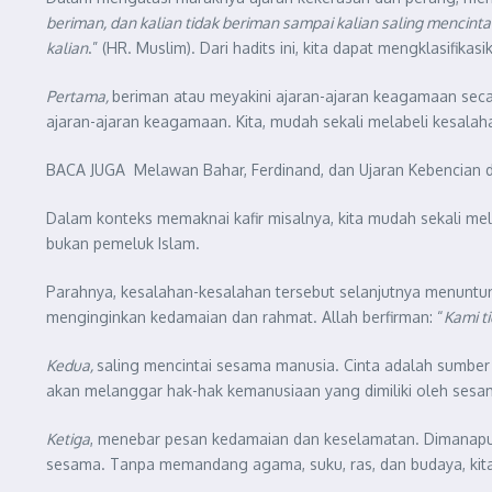
beriman, dan kalian tidak beriman sampai kalian saling mencinta
kalian
.” (HR. Muslim). Dari hadits ini, kita dapat mengklasifi
Pertama,
beriman atau meyakini ajaran-ajaran keagamaan seca
ajaran-ajaran keagamaan. Kita, mudah sekali melabeli kesalah
BACA JUGA
Melawan Bahar, Ferdinand, dan Ujaran Kebencian d
Dalam konteks memaknai kafir misalnya, kita mudah sekali mela
bukan pemeluk Islam.
Parahnya, kesalahan-kesalahan tersebut selanjutnya menuntun
menginginkan kedamaian dan rahmat. Allah berfirman: “
Kami t
Kedua,
saling mencintai sesama manusia. Cinta adalah sumber 
akan melanggar hak-hak kemanusiaan yang dimiliki oleh ses
Ketiga
, menebar pesan kedamaian dan keselamatan. Dimanapun 
sesama. Tanpa memandang agama, suku, ras, dan budaya, kit