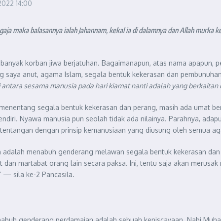
 2022
14:00
a maka balasannya ialah Jahannam, kekal ia di dalamnya dan Allah murka k
, banyak korban jiwa berjatuhan. Bagaimanapun, atas nama apapun, 
 saya anut, agama Islam, segala bentuk kekerasan dan pembunuhan 
 antara sesama manusia pada hari kiamat nanti adalah yang berkaita
nia menentang segala bentuk kekerasan dan perang, masih ada umat
endiri. Nyawa manusia pun seolah tidak ada nilainya. Parahnya, a
rtentangan dengan prinsip kemanusiaan yang diusung oleh semua ag
kan adalah menabuh genderang melawan segala bentuk kekerasan dan
an martabat orang lain secara paksa. Ini, tentu saja akan merusak m
” — sila ke-2 Pancasila.
nabuh genderang perdamaian adalah sebuah keniscayaan. Nabi Mu