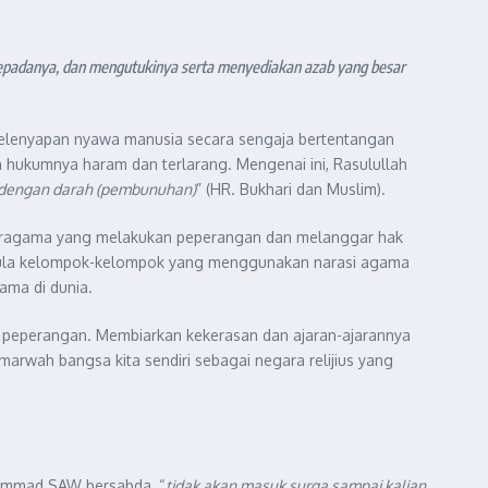
epadanya, dan mengutukinya serta menyediakan azab yang besar
pelenyapan nyawa manusia secara sengaja bertentangan
hukumnya haram dan terlarang. Mengenai ini, Rasulullah
n dengan darah (pembunuhan)
” (HR. Bukhari dan Muslim).
 beragama yang melakukan peperangan dan melanggar hak
dapula kelompok-kelompok yang menggunakan narasi agama
ama di dunia.
 peperangan. Membiarkan kekerasan dan ajaran-ajarannya
arwah bangsa kita sendiri sebagai negara relijius yang
hammad SAW bersabda, “
tidak akan masuk surga sampai kalian