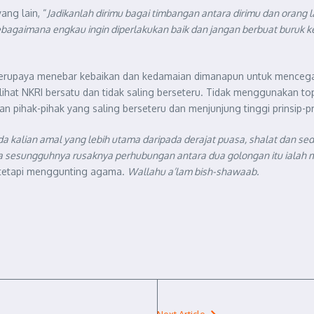
ng lain, “
Jadikanlah dirimu bagai timbangan antara dirimu dan orang l
sebagaimana engkau ingin diperlakukan baik dan jangan berbuat buruk 
berupaya menebar kebaikan dan kedamaian dimanapun untuk mencegah 
elihat NKRI bersatu dan tidak saling berseteru. Tidak menggunakan 
ihak-pihak yang saling berseteru dan menjunjung tinggi prinsip-pr
 kalian amal yang lebih utama daripada derajat puasa, shalat dan se
a sesungguhnya rusaknya perhubungan antara dua golongan itu ialah 
 tetapi menggunting agama.
Wallahu a’lam bish-shawaab.
Next Article