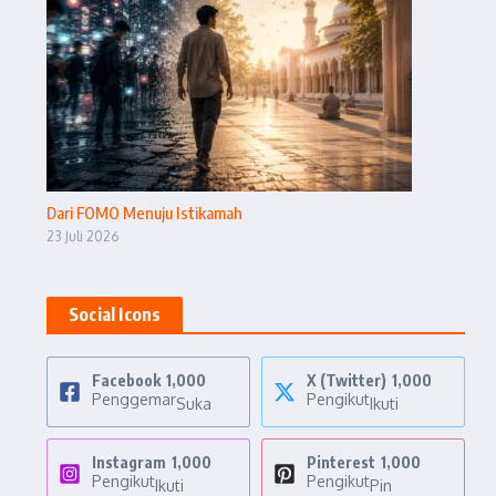
Dari FOMO Menuju Istikamah
23 Juli 2026
Social Icons
Facebook
1,000
X (Twitter)
1,000
Penggemar
Pengikut
Suka
Ikuti
Instagram
1,000
Pinterest
1,000
Pengikut
Pengikut
Ikuti
Pin