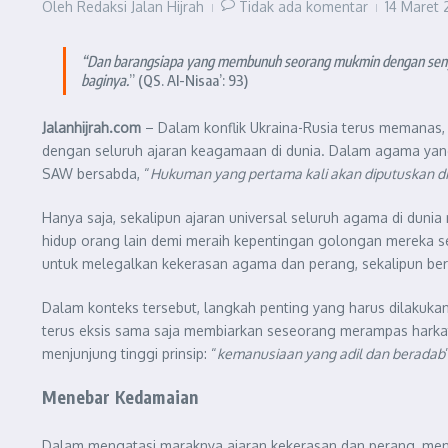
Oleh
Redaksi Jalan Hijrah
Tidak ada komentar
14 Maret
“Dan barangsiapa yang membunuh seorang mukmin dengan sengaj
baginya.
” (QS. Al-Nisaa’: 93)
Jalanhijrah.com
– Dalam konflik Ukraina-Rusia terus memanas
dengan seluruh ajaran keagamaan di dunia. Dalam agama yang
SAW bersabda, “
Hukuman yang pertama kali akan diputuskan di
Hanya saja, sekalipun ajaran universal seluruh agama di du
hidup orang lain demi meraih kepentingan golongan mereka s
untuk melegalkan kekerasan agama dan perang, sekalipun be
Dalam konteks tersebut, langkah penting yang harus dilaku
terus eksis sama saja membiarkan seseorang merampas harkat d
menjunjung tinggi prinsip: “
kemanusiaan yang adil dan beradab
Menebar Kedamaian
Dalam mengatasi maraknya ajaran kekerasan dan perang, me