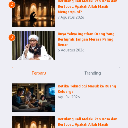
Berulang Kali Melakukan Dosa dan
2
Bertobat, Apakah Allah Masih
Mengampuni?
7 Agustus 2026
Buya Yahya Ingatkan Orang Yang
3
Berhijrah: Jangan Merasa Paling
Benar
6 Agustus 2026
Terbaru
Tranding
Ketika Teknologi Masuk ke Ruang
Keluarga
Agu 07, 2026
Berulang Kali Melakukan Dosa dan
Bertobat, Apakah Allah Masih