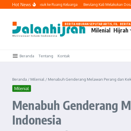
Lewati ke konten
Hot News
Ketika Teknologi Masuk ke Ruang Keluarga
Berulang Kali Melakukan Dosa dan
BERITA HIBURAN SEPUTAR ARTIS, FILM, DAN G
BERITA
Milenial
Hijrah
Beranda
Tentang
Kontak
Beranda
/
Milenial
/
Menabuh Genderang Melawan Perang dan Keker
Milenial
Menabuh Genderang Mel
Indonesia