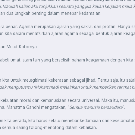
i. Maukah kalian aku tunjukkan sesuatu yang jika kalian kerjakan maka 
kasikan dua langkah penting dalam menebar kedamaian.
ra benar. Agama merupakan ajaran yang sakral dan profan. Hanya sa
an kita dalam menafsirkan ajaran agama sebagai bentuk ajaran keaga
ari Mulut Kotornya
beli umat Islam lain yang berselisih paham keagamaan dengan kita seb
 kita untuk melegitimasi kekerasan sebagai jihad. Tentu saja, itu 
idak mengutusmu (Muhammad) melainkan untuk memberikan rahmat ba
kekuatan moral dan kemanusiaan secara universal. Maka itu, manusia
ama. Mahatma Gandhi mengatakan, “
Semua manusia bersaudara
”.
kita berada, kita harus selalu menebar kedamaian dan keselamatan.
a semua saling tolong-menolong dalam kebaikan.