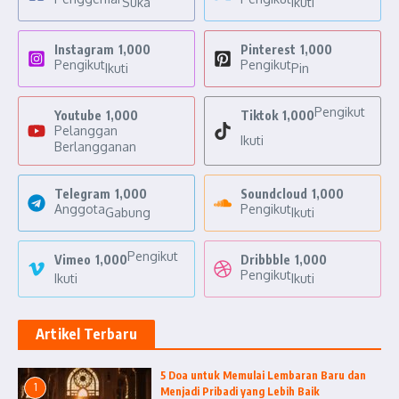
Suka
Ikuti
Instagram
1,000
Pinterest
1,000
Pengikut
Pengikut
Ikuti
Pin
Pengikut
Youtube
1,000
Tiktok
1,000
Pelanggan
Ikuti
Berlangganan
Telegram
1,000
Soundcloud
1,000
Anggota
Pengikut
Gabung
Ikuti
Pengikut
Vimeo
1,000
Dribbble
1,000
Pengikut
Ikuti
Ikuti
Artikel Terbaru
5 Doa untuk Memulai Lembaran Baru dan
1
Menjadi Pribadi yang Lebih Baik