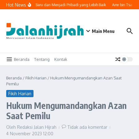
Lewati ke konten
Hot News
 Memulai Lembaran Baru dan Menjadi Pribadi yang Lebih Baik
Amr bin Tsabit,
Main Menu
Beranda
Tentang
Kontak
Beranda
/
Fikih Harian
/
Hukum Mengumandangkan Azan Saat
Pemilu
Fikih Harian
Hukum Mengumandangkan Azan
Saat Pemilu
Oleh
Redaksi Jalan Hijrah
Tidak ada komentar
4 November 2023
12:00