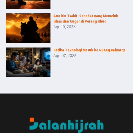
Amr bin Tsabit, Sahabat yang Memeluk
Islam dan Gugur di Perang Uhud
Agu 10, 2026
Ketika Teknologi Masuk ke Ruang Keluarga
Agu 07, 2026