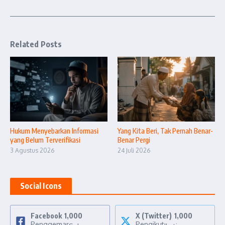
Related Posts
Hukum Menyebarkan Informasi
Yang Kita Beri, Tak Pernah Benar-
yang Belum Terverifikasi
Benar Pergi
3 Agustus 2026
24 Juli 2026
Social Icons
Facebook
1,000
X (Twitter)
1,000
Penggemar
Pengikut