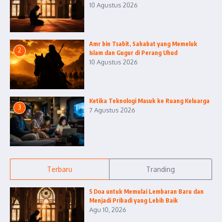
10 Agustus 2026
Amr bin Tsabit, Sahabat yang Memeluk
2
Islam dan Gugur di Perang Uhud
10 Agustus 2026
Ketika Teknologi Masuk ke Ruang Keluarga
3
7 Agustus 2026
Terbaru
Tranding
5 Doa untuk Memulai Lembaran Baru dan
Menjadi Pribadi yang Lebih Baik
Agu 10, 2026