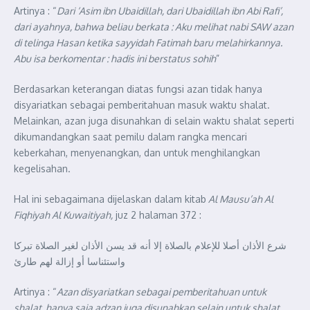
Artinya : “
Dari ‘Asim ibn Ubaidillah, dari Ubaidillah ibn Abi Rafi’,
dari ayahnya, bahwa beliau berkata : Aku melihat nabi SAW azan
di telinga Hasan ketika sayyidah Fatimah baru melahirkannya.
Abu isa berkomentar : hadis ini berstatus sohih
”
Berdasarkan keterangan diatas fungsi azan tidak hanya
disyariatkan sebagai pemberitahuan masuk waktu shalat.
Melainkan, azan juga disunahkan di selain waktu shalat seperti
dikumandangkan saat pemilu dalam rangka mencari
keberkahan, menyenangkan, dan untuk menghilangkan
kegelisahan.
Hal ini sebagaimana dijelaskan dalam kitab
Al Mausu’ah Al
Fiqhiyah Al Kuwaitiyah,
juz 2 halaman 372 :
شرع الأذان أصلا للإعلام بالصلاة إلا أنه قد يسن الأذان لغير الصلاة تبركا
واستئناسا أو إزالة لهم طارئ
Artinya : “
Azan disyariatkan sebagai pemberitahuan untuk
shalat, hanya saja adzan juga disunahkan selain untuk shalat