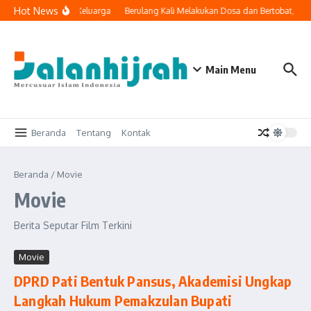
Lewati ke konten
Hot News
ogi Masuk ke Ruang Keluarga
Berulang Kali Melakukan Dosa dan Bertobat, Ap
Main Menu
Beranda
Tentang
Kontak
Beranda
/
Movie
Movie
Berita Seputar Film Terkini
Movie
DPRD Pati Bentuk Pansus, Akademisi Ungkap
Langkah Hukum Pemakzulan Bupati