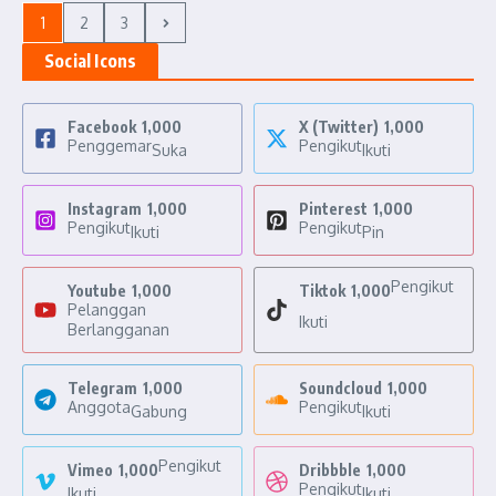
1
2
3
Social Icons
Facebook
1,000
X (Twitter)
1,000
Penggemar
Pengikut
Suka
Ikuti
Instagram
1,000
Pinterest
1,000
Pengikut
Pengikut
Ikuti
Pin
Pengikut
Youtube
1,000
Tiktok
1,000
Pelanggan
Ikuti
Berlangganan
Telegram
1,000
Soundcloud
1,000
Anggota
Pengikut
Gabung
Ikuti
Pengikut
Vimeo
1,000
Dribbble
1,000
Pengikut
Ikuti
Ikuti