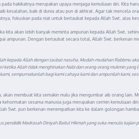
ada hakikatnya merupakan upaya menjaga kemuliaan diri. Kita harus 
kesalahan, baik di dunia atau pun di akhirat. Agar tak mencela ora
njutnya, fokuskan pada niat untuk bertaubat kepada Allah Swt. atas k
maka kita akan lebih banyak meminta ampunan kepada Allah Swt. seh
apai ampunan. Dengan bertaubat secara total, Allah Swt. berkenan 
batlah kepada Allah dengan taubat nasuha. Mudah-mudahan Rabbmu 
ari ketika Allah tidak menghinakan Nabi dan orang-orang mukmin yan
 kami, sempurnakanlah bagi kami cahaya kami dan ampunilah kami, s
an, akan membuat kita semakin malu jika mengumbar aib orang lain.
aga kehormatan sesama manusia juga merupakan cermin kemuliaan di
Allah Swt. pun berkenan menempatkan kita ke dalam golongan ha
us pendidik Madrasah Diniyah Baitul Hikmah yang suka menulis kajian p