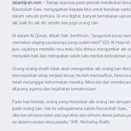
Jalanhijrah.com
– Setiap manusia pasti pernah melakukan kesal
Rasulullah Saw. mengajarkan kepada kita untuk bersikap santu
dalam sebuah perkara. Di era digital, banyak bertebaran ujaran
aib, baik itu aib diri sendiri dan juga orang lain.
Di dalam Al Quran, Alllah Swt. berfirman,
“Janganlah kamu menc
memakan daging saudaranya yang sudah mati?”
(QS Al Hujurat:
pun, sejatinya memiliki rasa malu bila dirinya mengumbar aib
menyakiti hati dan merupakan salah satu bentuk kedzaliman y
Orang-orang shalih tidak akan mengumbar aib orang lain deng
menunjukkan sikap berjiwa besar, mudah memaafkan, berpras
telah melanggar kehormatan mereka. Mencela dan membicara
dilarang agama dan kejahatan kemanusiaan.
Pada hari kiamat, orang yang menyebar aib orang lain dengan
pada orang lain. Hal ini sebagaimana sabda Rasulullah Saw.,
“
tiba hari di mana tidak ada lagi dinar dan dirham. Kelak pahala 
ke dalam catatan dosa pelaku.”
(HR. Muttafaq Alaih).