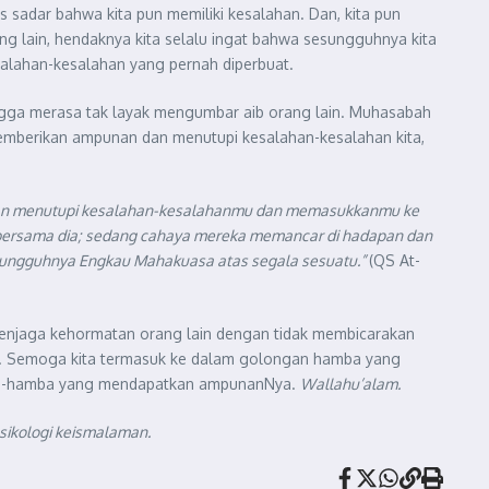
sadar bahwa kita pun memiliki kesalahan. Dan, kita pun
ng lain, hendaknya kita selalu ingat bahwa sesungguhnya kita
esalahan-kesalahan yang pernah diperbuat.
ingga merasa tak layak mengumbar aib orang lain. Muhasabah
memberikan ampunan dan menutupi kesalahan-kesalahan kita,
akan menutupi kesalahan-kesalahanmu dan memasukkanmu ke
g bersama dia; sedang cahaya mereka memancar di hadapan dan
esungguhnya Engkau Mahakuasa atas segala sesuatu.”
(QS At-
 Menjaga kehormatan orang lain dengan tidak membicarakan
ri. Semoga kita termasuk ke dalam golongan hamba yang
mba-hamba yang mendapatkan ampunanNya.
Wallahu’alam.
sikologi keismalaman.