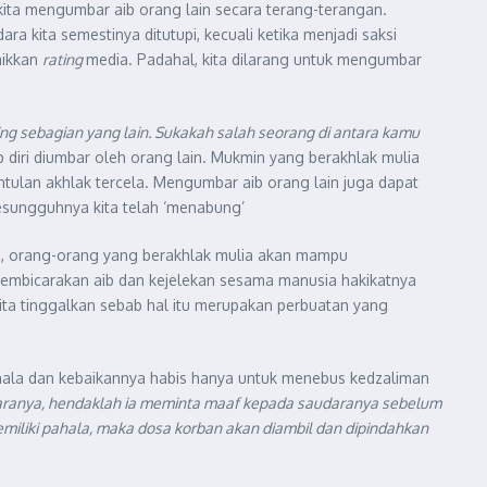
kita mengumbar aib orang lain secara terang-terangan.
 kita semestinya ditutupi, kecuali ketika menjadi saksi
aikkan
rating
media. Padahal, kita dilarang untuk mengumbar
g sebagian yang lain. Sukakah salah seorang di antara kamu
ib diri diumbar oleh orang lain. Mukmin yang berakhlak mulia
ntulan akhlak tercela. Mengumbar aib orang lain juga dapat
esungguhnya kita telah ‘menabung’
ya, orang-orang yang berakhlak mulia akan mampu
embicarakan aib dan kejelekan sesama manusia hakikatnya
ita tinggalkan sebab hal itu merupakan perbuatan yang
hala dan kebaikannya habis hanya untuk menebus kedzaliman
udaranya, hendaklah ia meminta maaf kepada saudaranya sebelum
 memiliki pahala, maka dosa korban akan diambil dan dipindahkan