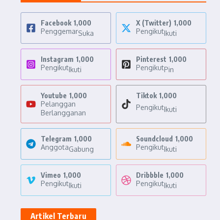
Facebook
1,000
X (Twitter)
1,000
Penggemar
Pengikut
Suka
Ikuti
Instagram
1,000
Pinterest
1,000
Pengikut
Pengikut
Ikuti
Pin
Youtube
1,000
Tiktok
1,000
Pelanggan
Pengikut
Ikuti
Berlangganan
Telegram
1,000
Soundcloud
1,000
Anggota
Pengikut
Gabung
Ikuti
Vimeo
1,000
Dribbble
1,000
Pengikut
Pengikut
Ikuti
Ikuti
Artikel Terbaru