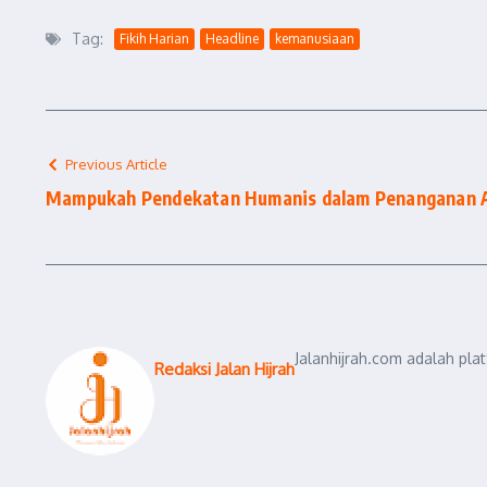
Tag:
Fikih Harian
Headline
kemanusiaan
Previous Article
Mampukah Pendekatan Humanis dalam Penanganan A
Jalanhijrah.com adalah pla
Redaksi Jalan Hijrah