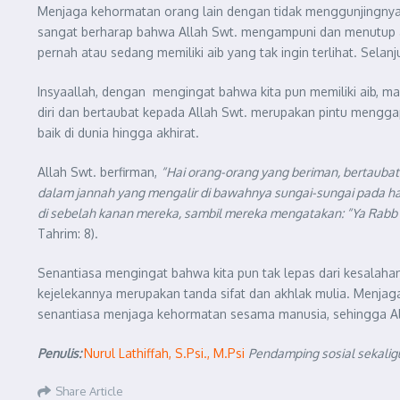
Menjaga kehormatan orang lain dengan tidak menggunjingnya p
sangat berharap bahwa Allah Swt. mengampuni dan menutup aib 
pernah atau sedang memiliki aib yang tak ingin terlihat. Sela
Insyaallah, dengan mengingat bahwa kita pun memiliki aib, 
diri dan bertaubat kepada Allah Swt. merupakan pintu mengg
baik di dunia hingga akhirat.
Allah Swt. berfirman,
“Hai orang-orang yang beriman, bertau
dalam jannah yang mengalir di bawahnya sungai-sungai pada h
di sebelah kanan mereka, sambil mereka mengatakan: “Ya Rabb
Tahrim: 8).
Senantiasa mengingat bahwa kita pun tak lepas dari kesalah
kejelekannya merupakan tanda sifat dan akhlak mulia. Menj
senantiasa menjaga kehormatan sesama manusia, sehingga 
Penulis:
Nurul Lathiffah, S.Psi., M.Psi
Pendamping sosial sekalig
Share Article