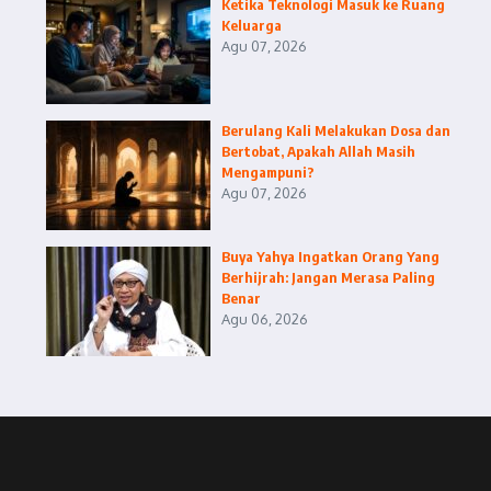
Ketika Teknologi Masuk ke Ruang
Keluarga
Agu 07, 2026
Berulang Kali Melakukan Dosa dan
Bertobat, Apakah Allah Masih
Mengampuni?
Agu 07, 2026
Buya Yahya Ingatkan Orang Yang
Berhijrah: Jangan Merasa Paling
Benar
Agu 06, 2026