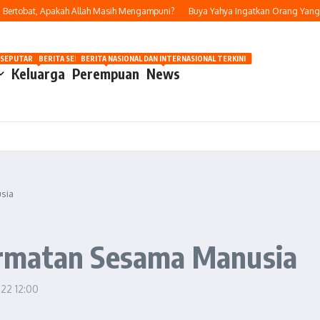
tobat, Apakah Allah Masih Mengampuni?
Buya Yahya Ingatkan Orang Yang Berhi
OSIP
 SEPUTAR OTOMOTIF HARI INI
BERITA SEPUTAR KECANTIKAN WANITA
BERITA NASIONAL DAN INTERNASIONAL TERKINI
Keluarga
Perempuan
News
sia
rmatan Sesama Manusia
022
12:00