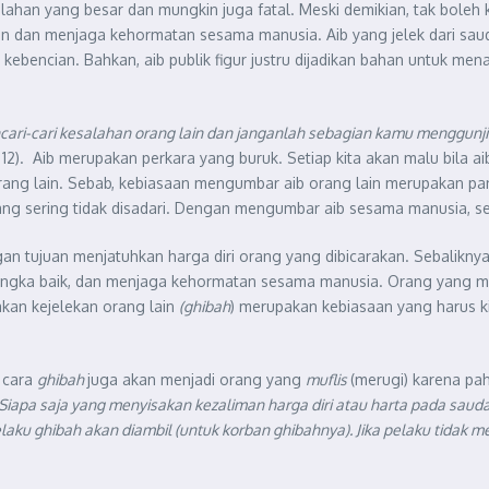
ahan yang besar dan mungkin juga fatal. Meski demikian, tak boleh 
n dan menjaga kehormatan sesama manusia. Aib yang jelek dari saudara
 kebencian. Bahkan, aib publik figur justru dijadikan bahan untuk men
ari-cari kesalahan orang lain dan janganlah sebagian kamu menggunjin
 12). Aib merupakan perkara yang buruk. Setiap kita akan malu bila a
 orang lain. Sebab, kebiasaan mengumbar aib orang lain merupakan pa
ang sering tidak disadari. Dengan mengumbar aib sesama manusia, s
an tujuan menjatuhkan harga diri orang yang dibicarakan. Sebalikn
angka baik, dan menjaga kehormatan sesama manusia. Orang yang m
kan kejelekan orang lain
(ghibah
) merupakan kebiasaan yang harus k
 cara
ghibah
juga akan menjadi orang yang
muflis
(merugi) karena pa
Siapa saja yang menyisakan kezaliman harga diri atau harta pada sa
pelaku ghibah akan diambil (untuk korban ghibahnya). Jika pelaku tidak