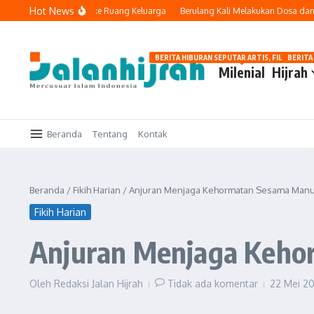
Lewati ke konten
Hot News
ka Teknologi Masuk ke Ruang Keluarga
Berulang Kali Melakukan Dosa dan Ber
BERITA HIBURAN SEPUTAR ARTIS, FILM, DAN G
BERITA
Milenial
Hijrah
Beranda
Tentang
Kontak
Beranda
/
Fikih Harian
/
Anjuran Menjaga Kehormatan Sesama Manu
Fikih Harian
Anjuran Menjaga Keho
Oleh
Redaksi Jalan Hijrah
Tidak ada komentar
22 Mei 2