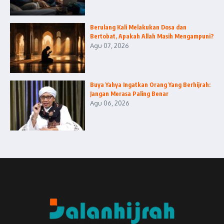
Berulang Kali Melakukan Dosa dan
Bertobat, Apakah Allah Masih Mengampuni?
Agu 07, 2026
Buya Yahya Ingatkan Orang Yang Berhijrah:
Jangan Merasa Paling Benar
Agu 06, 2026