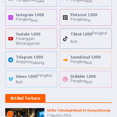
Suka
Ikuti
Instagram
1,000
Pinterest
1,000
Pengikut
Pengikut
Ikuti
Pin
Pengikut
Youtube
1,000
Tiktok
1,000
Pelanggan
Ikuti
Berlangganan
Telegram
1,000
Soundcloud
1,000
Anggota
Pengikut
Gabung
Ikuti
Pengikut
Vimeo
1,000
Dribbble
1,000
Pengikut
Ikuti
Ikuti
Artikel Terbaru
Ketika Teknologi Masuk ke Ruang Keluarga
1
7 Agustus 2026