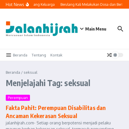
Lewati ke konten
Hot News
eknologi Masuk ke Ruang Keluarga
Berulang Kali Melakukan Dosa dan Bertoba
Main Menu
Beranda
Tentang
Kontak
Beranda
/
seksual
Menjelajahi Tag: seksual
Perempuan
Fakta Pahit: Perempuan Disabilitas dan
Ancaman Kekerasan Seksual
jalanhijrah.com- Setiap orang berpotensi menjadi pelaku
maupun korban kekerasan seksual, termasuk penyandang