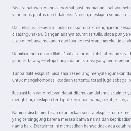
Secara naluriah, manusia normal pasti memahami bahwa meluda
yang tidak pantas dan tidak etis. Namun, meskipun semua itu su
Dalil eksplisit seperti ini bukan dibuat untuk mengajarkan ses
disalahgunakan. Dengan adanya aturan tertulis, siapa pun yang
atau membawa makanan dari luar ke restoran, mereka tidak ak
Demikian pula dalam fikih. Dalil al-dlarurat tubih al-mahdz
yang terlarang—tetapi hanya dalam situasi yang benar-benar m
Tanpa dalil eksplisit, bisa saja seseorang menyalahgunakan da
untuk mengakomodasi keadaan tertentu, tetapi juga sebagai b
Ilustrasi lain yang relevan dapat ditemukan dalam disclaimer
menghibur, meskipun terdapat kemiripan nama, tokoh, kisah, a
Namun, disclaimer tetap ditampilkan secara eksplisit untuk meli
yang tersinggung karena merasa bahwa nama dan kepribadianny
nama baik. Disclaimer ini memastikan bahwa tidak ada celah 