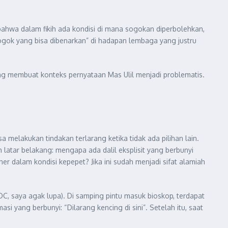
n bahwa dalam fikih ada kondisi di mana sogokan diperbolehkan,
sogok yang bisa dibenarkan” di hadapan lembaga yang justru
yang membuat konteks pernyataan Mas Ulil menjadi problematis.
 melakukan tindakan terlarang ketika tidak ada pilihan lain.
atar belakang: mengapa ada dalil eksplisit yang berbunyi
r dalam kondisi kepepet? Jika ini sudah menjadi sifat alamiah
, saya agak lupa). Di samping pintu masuk bioskop, terdapat
i yang berbunyi: “Dilarang kencing di sini”. Setelah itu, saat