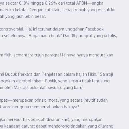
nya sekitar 0,18% hingga 0,26% dari total APBN—angka
 mereka kelola. Dengan kata lain, setiap rupiah yang masuk ke
h yang jauh lebih besar.
ntroversial. Hal ini terlihat dalam unggahan Facebook
 sebelumnya. Bagaimana tidak? Dari 18 paragraf yang ia tulis,
 fikih, sementara tujuh paragraf lainnya hanya menguraikan
 Duduk Perkara dan Penjelasan dalam Kajian Fikih.” Sahroji
sogokan diperbolehkan. Publik, yang secara tidak langsung
n oleh Mas Ulil bukanlah sesuatu yang baru.
as—merupakan prinsip moral yang secara intuitif sudah
kstraordiner guna mempertahankan haknya?
angka merebut hak tidaklah diharamkan), yang merupakan
hwa keadaan darurat dapat mendorong tindakan yang dilarang