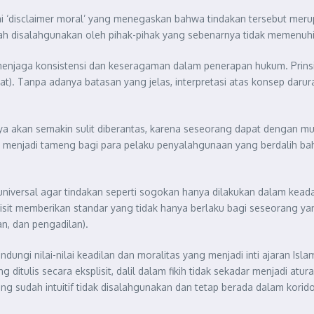
agai ‘disclaimer moral’ yang menegaskan bahwa tindakan tersebut m
ah disalahgunakan oleh pihak-pihak yang sebenarnya tidak memenuhi kr
ntuk menjaga konsistensi dan keseragaman dalam penerapan hukum. Prin
t). Tanpa adanya batasan yang jelas, interpretasi atas konsep daru
innya akan semakin sulit diberantas, karena seseorang dapat dengan 
i bisa menjadi tameng bagi para pelaku penyalahgunaan yang berdalih 
universal agar tindakan seperti sogokan hanya dilakukan dalam ke
isit memberikan standar yang tidak hanya berlaku bagi seseorang yang t
an, dan pengadilan).
lindungi nilai-nilai keadilan dan moralitas yang menjadi inti ajaran I
itulis secara eksplisit, dalil dalam fikih tidak sekadar menjadi atur
ng sudah intuitif tidak disalahgunakan dan tetap berada dalam korid