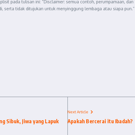
sit pada tulisan ini: “Disclaimer: semua contoh, perumpamaan, dan a
i, serta tidak ditujukan untuk menyinggung lembaga atau siapa pun.”
Next Article
ang Sibuk, Jiwa yang Lapuk
Apakah Bercerai itu Ibadah?