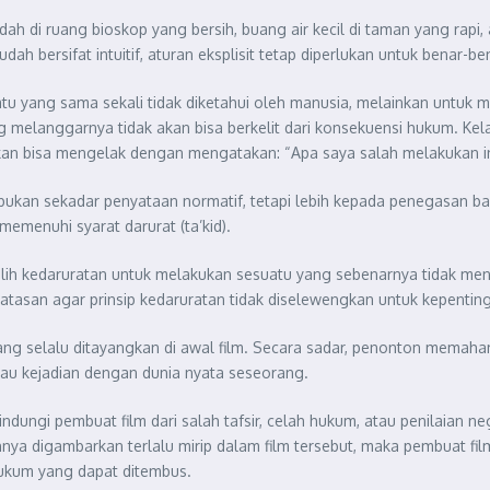
h di ruang bioskop yang bersih, buang air kecil di taman yang rapi
dah bersifat intuitif, aturan eksplisit tetap diperlukan untuk benar-
uatu yang sama sekali tidak diketahui oleh manusia, melainkan untuk m
 melanggarnya tidak akan bisa berkelit dari konsekuensi hukum. Kelak
an bisa mengelak dengan mengatakan: “Apa saya salah melakukan ini
urat bukan sekadar penyataan normatif, tetapi lebih kepada penegas
emenuhi syarat darurat (ta’kid).
lih kedaruratan untuk melakukan sesuatu yang sebenarnya tidak mende
atasan agar prinsip kedaruratan tidak diselewengkan untuk kepentin
 yang selalu ditayangkan di awal film. Secara sadar, penonton memah
tau kejadian dengan dunia nyata seseorang.
ndungi pembuat film dari salah tafsir, celah hukum, atau penilaian neg
a digambarkan terlalu mirip dalam film tersebut, maka pembuat film
hukum yang dapat ditembus.