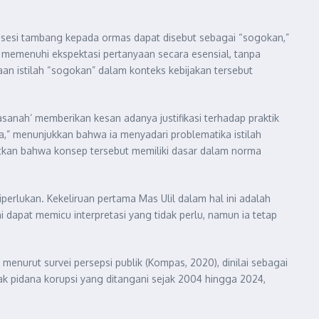
onsesi tambang kepada ormas dapat disebut sebagai “sogokan,”
h memenuhi ekspektasi pertanyaan secara esensial, tanpa
an istilah “sogokan” dalam konteks kebijakan tersebut
sanah’ memberikan kesan adanya justifikasi terhadap praktik
ya,” menunjukkan bahwa ia menyadari problematika istilah
aratkan bahwa konsep tersebut memiliki dasar dalam norma
erlukan. Kekeliruan pertama Mas Ulil dalam hal ini adalah
i dapat memicu interpretasi yang tidak perlu, namun ia tetap
nurut survei persepsi publik (Kompas, 2020), dinilai sebagai
ak pidana korupsi yang ditangani sejak 2004 hingga 2024,