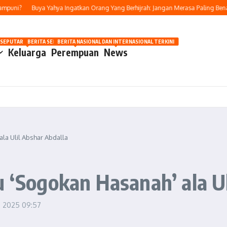
ni?
Buya Yahya Ingatkan Orang Yang Berhijrah: Jangan Merasa Paling Benar
OSIP
 SEPUTAR OTOMOTIF HARI INI
BERITA SEPUTAR KECANTIKAN WANITA
BERITA NASIONAL DAN INTERNASIONAL TERKINI
Keluarga
Perempuan
News
la Ulil Abshar Abdalla
u ‘Sogokan Hasanah’ ala U
ri 2025
09:57