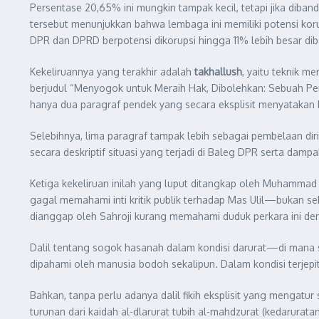
Persentase 20,65% ini mungkin tampak kecil, tetapi jika di
tersebut menunjukkan bahwa lembaga ini memiliki potensi korup
DPR dan DPRD berpotensi dikorupsi hingga 11% lebih besar d
Kekeliruannya yang terakhir adalah
takhallush
, yaitu teknik 
berjudul “Menyogok untuk Meraih Hak, Dibolehkan: Sebuah Penj
hanya dua paragraf pendek yang secara eksplisit menyatakan 
Selebihnya, lima paragraf tampak lebih sebagai pembelaan di
secara deskriptif situasi yang terjadi di Baleg DPR serta dam
Ketiga kekeliruan inilah yang luput ditangkap oleh Muhammad
gagal memahami inti kritik publik terhadap Mas Ulil—bukan se
dianggap oleh Sahroji kurang memahami duduk perkara ini den
Dalil tentang sogok hasanah dalam kondisi darurat—di mana
dipahami oleh manusia bodoh sekalipun. Dalam kondisi terje
Bahkan, tanpa perlu adanya dalil fikih eksplisit yang mengatu
turunan dari kaidah al-dlarurat tubih al-mahdzurat (kedarur