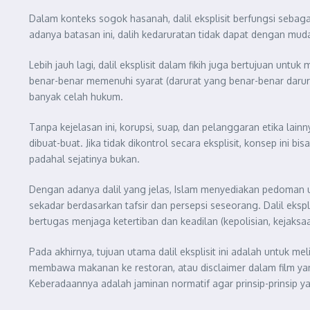
Dalam konteks sogok hasanah, dalil eksplisit berfungsi seb
adanya batasan ini, dalih kedaruratan tidak dapat dengan mud
Lebih jauh lagi, dalil eksplisit dalam fikih juga bertujuan u
benar-benar memenuhi syarat (darurat yang benar-benar darura
banyak celah hukum.
Tanpa kejelasan ini, korupsi, suap, dan pelanggaran etika la
dibuat-buat. Jika tidak dikontrol secara eksplisit, konsep in
padahal sejatinya bukan.
Dengan adanya dalil yang jelas, Islam menyediakan pedoman 
sekadar berdasarkan tafsir dan persepsi seseorang. Dalil ekspl
bertugas menjaga ketertiban dan keadilan (kepolisian, kejaksa
Pada akhirnya, tujuan utama dalil eksplisit ini adalah untuk me
membawa makanan ke restoran, atau disclaimer dalam film yang d
Keberadaannya adalah jaminan normatif agar prinsip-prinsip ya