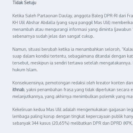
Tidak Setuju
Ketika Saleh Partaonan Daulay, anggota Baleg DPR-RI dari Fr
KH Ulil Abshar Abdalla (yang saya panggil Mas Ulil) memberik
menambah atau mengurangi informasi yang diminta (jawabun ‘a
sebenarnya sudah jelas dan sangat cukup.
Namun, situasi berubah ketika ia menambahkan seloroh, “Kalau
suap dalam kondisi tertentu, sebagaimana ditandai dengan kata
tersebut, meskipun ia sendiri tertawa setelah mengatakannya. 
hukum Islam.
Konsekuensinya, pemotongan redaksi oleh kreator konten dan m
ithnab
, yakni penambahan frasa yang tidak diperlukan secara e
melanjutkannya, yang akhirnya menimbulkan polemik yang mas
Kekeliruan kedua Mas Ulil adalah mengemukakan gagasan legiti
lembaga paling korup dengan tingkat kepercayaan publik hanya
sebanyak 344 kasus (20,65%) melibatkan DPR dan DPRD (KPK