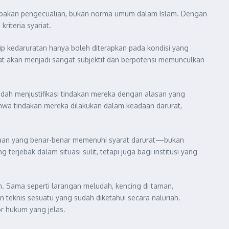
erupakan pengecualian, bukan norma umum dalam Islam. Dengan
iteria syariat.
sip kedaruratan hanya boleh diterapkan pada kondisi yang
rat akan menjadi sangat subjektif dan berpotensi memunculkan
mudah menjustifikasi tindakan mereka dengan alasan yang
bahwa tindakan mereka dilakukan dalam keadaan darurat,
adaan yang benar-benar memenuhi syarat darurat—bukan
erjebak dalam situasi sulit, tetapi juga bagi institusi yang
slam. Sama seperti larangan meludah, kencing di taman,
an teknis sesuatu yang sudah diketahui secara naluriah.
or hukum yang jelas.