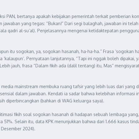
aksi PAN, bertanya apakah kebijakan pemerintah terkait pemberian k
an jawaban yang tegas: “Bukan!” Dari segi balaghah, jawaban ini tela
la qadri al-su’al). Penjelasannya mengenai ketidaktepatan pengguna
pun itu sogokan, ya, sogokan hasanah, ha-ha-ha.” Frasa ‘sogokan ha
 ‘kalaupun’. Pernyataan lanjutannya, “Tapi ini nggak boleh dipakai, 
Lebih jauh, frasa “Dalam fikih ada (dalil tentang) itu, Mas” mengisy
edia mainstream membuka ruang tafsir yang lebih luas dari yang dip
sensial dalam jawaban. Kendati ia sadar bahwa kelebihan informasi in
ih diperbincangkan (bahkan di WAG keluarga saya).
masi fikih soal sogokan hasanah di hadapan sebuah lembaga yang, me
 51%. Selain itu, data KPK menunjukkan bahwa dari 1.666 kasus tind
, Desember 2024).