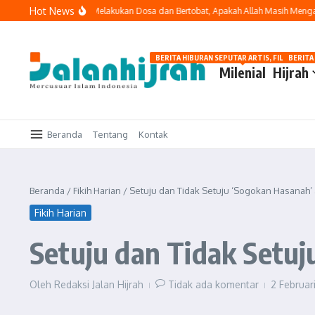
Lewati ke konten
Hot News
ga
Berulang Kali Melakukan Dosa dan Bertobat, Apakah Allah Masih Mengampu
BERITA HIBURAN SEPUTAR ARTIS, FILM, DAN G
BERITA
Milenial
Hijrah
Beranda
Tentang
Kontak
Beranda
/
Fikih Harian
/
Setuju dan Tidak Setuju ‘Sogokan Hasanah’ a
Fikih Harian
Setuju dan Tidak Setuj
Oleh
Redaksi Jalan Hijrah
Tidak ada komentar
2 Februa