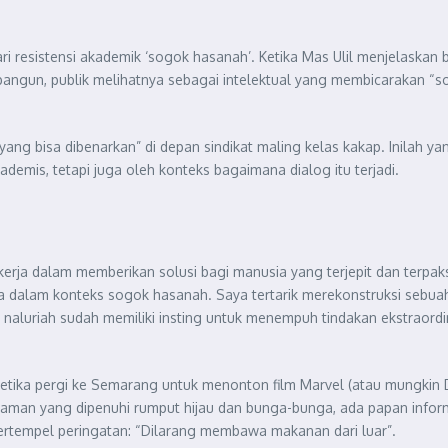
dari resistensi akademik ‘sogok hasanah’. Ketika Mas Ulil menjelaska
dibangun, publik melihatnya sebagai intelektual yang membicarakan “
yang bisa dibenarkan” di depan sindikat maling kelas kakap. Inilah 
demis, tetapi juga oleh konteks bagaimana dialog itu terjadi.
rja dalam memberikan solusi bagi manusia yang terjepit dan terpaksa
dalam konteks sogok hasanah. Saya tertarik merekonstruksi sebuah l
aluriah sudah memiliki insting untuk menempuh tindakan ekstraordine
ika pergi ke Semarang untuk menonton film Marvel (atau mungkin DC
 taman yang dipenuhi rumput hijau dan bunga-bunga, ada papan informas
tertempel peringatan: “Dilarang membawa makanan dari luar”.