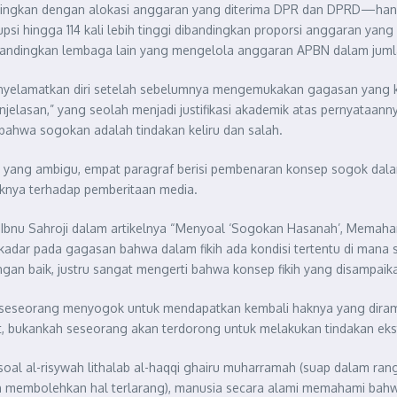
bandingkan dengan alokasi anggaran yang diterima DPR dan DPRD—ha
si hingga 114 kali lebih tinggi dibandingkan proporsi anggaran yang
ibandingkan lembaga lain yang mengelola anggaran APBN dalam jumla
menyelamatkan diri setelah sebelumnya mengemukakan gagasan yang ko
elasan,” yang seolah menjadi justifikasi akademik atas pernyataannya
bahwa sogokan adalah tindakan keliru dan salah.
ri yang ambigu, empat paragraf berisi pembenaran konsep sogok dalam
paknya terhadap pemberitaan media.
 Ibnu Sahroji dalam artikelnya “Menyoal ‘Sogokan Hasanah’, Memahami
kadar pada gagasan bahwa dalam fikih ada kondisi tertentu di mana 
gan baik, justru sangat mengerti bahwa konsep fikih yang disampaika
 seseorang menyogok untuk mendapatkan kembali haknya yang diramp
pit, bukankah seseorang akan terdorong untuk melakukan tindakan e
r soal al-risywah lithalab al-haqqi ghairu muharramah (suap dalam r
atan membolehkan hal terlarang), manusia secara alami memahami ba