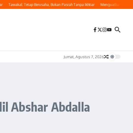
Tawakal: Tetap Berusaha, Bukan Pasrah Tanpa Ikhtiar
Menguatkan Langkah di J
Jumat, Agustus 7, 2026
lil Abshar Abdalla