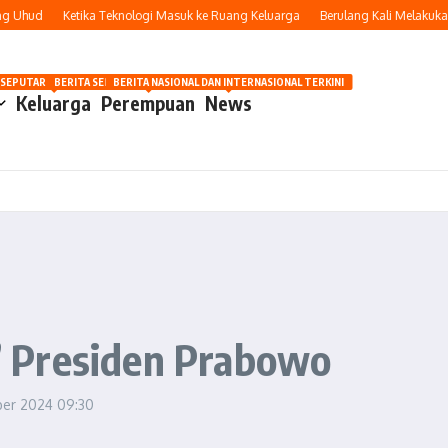
Uhud
Ketika Teknologi Masuk ke Ruang Keluarga
Berulang Kali Melakukan D
OSIP
 SEPUTAR OTOMOTIF HARI INI
BERITA SEPUTAR KECANTIKAN WANITA
BERITA NASIONAL DAN INTERNASIONAL TERKINI
Keluarga
Perempuan
News
r’ Presiden Prabowo
ber 2024
09:30