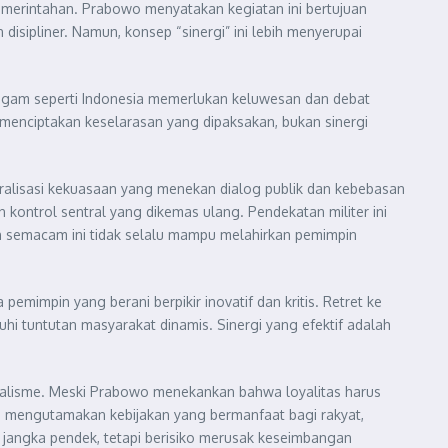
pemerintahan. Prabowo menyatakan kegiatan ini bertujuan
disipliner. Namun, konsep “sinergi” ini lebih menyerupai
ragam seperti Indonesia memerlukan keluwesan dan debat
 menciptakan keselarasan yang dipaksakan, bukan sinergi
ralisasi kekuasaan yang menekan dialog publik dan kebebasan
kontrol sentral yang dikemas ulang. Pendekatan militer ini
an semacam ini tidak selalu mampu melahirkan pemimpin
pemimpin yang berani berpikir inovatif dan kritis. Retret ke
hi tuntutan masyarakat dinamis. Sinergi yang efektif adalah
nalisme. Meski Prabowo menekankan bahwa loyalitas harus
nya mengutamakan kebijakan yang bermanfaat bagi rakyat,
 jangka pendek, tetapi berisiko merusak keseimbangan