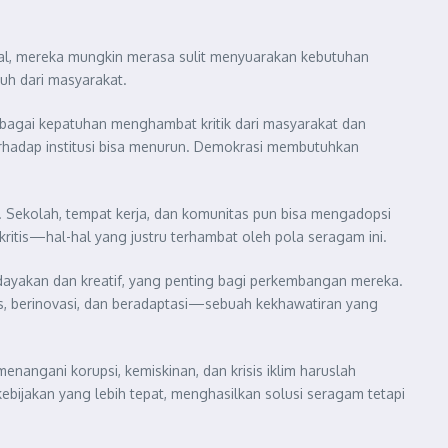
ggal, mereka mungkin merasa sulit menyuarakan kebutuhan
auh dari masyarakat.
ebagai kepatuhan menghambat kritik dari masyarakat dan
erhadap institusi bisa menurun. Demokrasi membutuhkan
ekolah, tempat kerja, dan komunitas pun bisa mengadopsi
ritis—hal-hal yang justru terhambat oleh pola seragam ini.
yakan dan kreatif, yang penting bagi perkembangan mereka.
is, berinovasi, dan beradaptasi—sebuah kekhawatiran yang
angani korupsi, kemiskinan, dan krisis iklim haruslah
ebijakan yang lebih tepat, menghasilkan solusi seragam tetapi