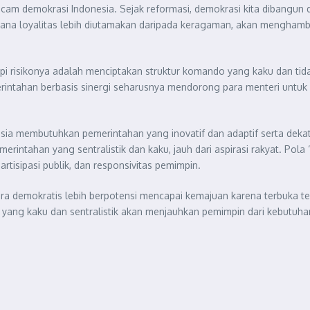
demokrasi Indonesia. Sejak reformasi, demokrasi kita dibangun di a
ana loyalitas lebih diutamakan daripada keragaman, akan menghamba
api risikonya adalah menciptakan struktur komando yang kaku dan ti
intahan berbasis sinergi seharusnya mendorong para menteri untuk 
a membutuhkan pemerintahan yang inovatif dan adaptif serta dekat 
merintahan yang sentralistik dan kaku, jauh dari aspirasi rakyat. Po
rtisipasi publik, dan responsivitas pemimpin.
 demokratis lebih berpotensi mencapai kemajuan karena terbuka ter
 yang kaku dan sentralistik akan menjauhkan pemimpin dari kebutuhan