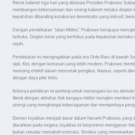
Retret kabinet tiga hari yang diinisiasi Presiden Prabowo S
membangun kebersamaan dan sinergi kabinet melalui disiplin ke
kepatuhan dibanding kolaborasi demokratis yang inklusif, ber
Dengan pendekatan “Jalan Militer,” Prabowo berupaya mencip
terbuka. Disiplin ketat yang berfokus pada kepatuhan berisik
sejati.
Pendekatan ini mengingatkan pada era Orde Baru di bawah So
sipil. Kini, dengan kemasan yang lebih modern, Prabowo memba
memang efektif dalam mencetak pengikut. Namun, seperti diin
dengan daya pikir kritis.
Kritisnya pemikiran ini penting untuk menangani isu-isu demokra
Akmil dengan aktivitas fisik bergaya militer mungkin memberi
sinergi yang menghargai keberagaman dan memperkaya perspek
Elemen loyalitas menjadi dasar dalam hierarki Prabowo, yan
diarahkan pada negara, loyalitas ini berpotensi menggeser fo
bukan sekadar mematuhi instruksi. Struktur yang menekankan 