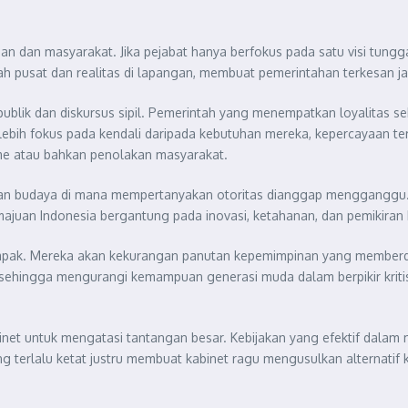
han dan masyarakat. Jika pejabat hanya berfokus pada satu visi tun
tah pusat dan realitas di lapangan, membuat pemerintahan terkesan j
ublik dan diskursus sipil. Pemerintah yang menempatkan loyalitas s
 lebih fokus pada kendali daripada kebutuhan mereka, kepercayaan t
isme atau bahkan penolakan masyarakat.
 budaya di mana mempertanyakan otoritas dianggap mengganggu. S
ajuan Indonesia bergantung pada inovasi, ketahanan, dan pemikiran k
mpak. Mereka akan kekurangan panutan kepemimpinan yang memberda
ri, sehingga mengurangi kemampuan generasi muda dalam berpikir krit
 untuk mengatasi tantangan besar. Kebijakan yang efektif dalam men
 terlalu ketat justru membuat kabinet ragu mengusulkan alternatif k