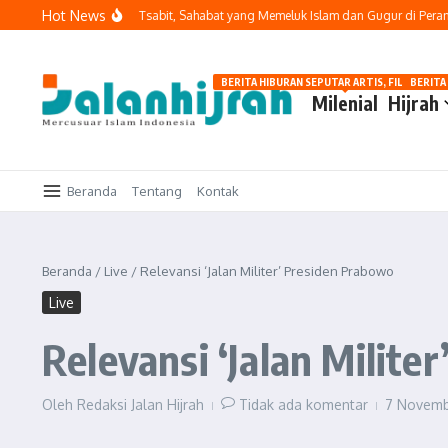
Lewati ke konten
Hot News
ebih Baik
Amr bin Tsabit, Sahabat yang Memeluk Islam dan Gugur di Perang 
BERITA HIBURAN SEPUTAR ARTIS, FILM, DAN G
BERITA
Milenial
Hijrah
Beranda
Tentang
Kontak
Beranda
/
Live
/
Relevansi ‘Jalan Militer’ Presiden Prabowo
Live
Relevansi ‘Jalan Milite
Oleh
Redaksi Jalan Hijrah
Tidak ada komentar
7 Novem