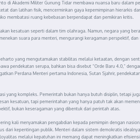
ubianto di Akademi Militer Gunung Tidar membawa nuansa baru dalam 
tat dan latihan fisik, mencerminkan gaya kepemimpinan hierarkis dan 
isiko membatasi ruang kebebasan berpendapat dan pemikiran kritis.
takan kesatuan seperti dalam tim olahraga. Namun, negara yang be
o menekan suara para menteri, mengurangi keragaman perspektif, dan
eharto yang mengutamakan stabilitas melalui ketaatan, dengan sent
wa pendekatan serupa, bahkan bisa disebut “Orde Baru 4.0,” dengan 
gatkan Perdana Menteri pertama Indonesia, Sutan Sjahrir, pendekat
si yang kompleks. Pemerintah bukan hanya butuh disiplin, tetapi juga 
 kesan kesatuan, tapi pemerintahan yang hanya patuh tak akan memenu
tif, bukan keseragaman yang dibentuk dari perintah atas.
g sering kali menyamakan pengabdian kepada pemimpin dengan nasio
kus dari kepentingan publik. Menteri dalam sistem demokratis ideal
loyalitas melalui kepatuhan ini memang dapat meningkatkan efisiensi