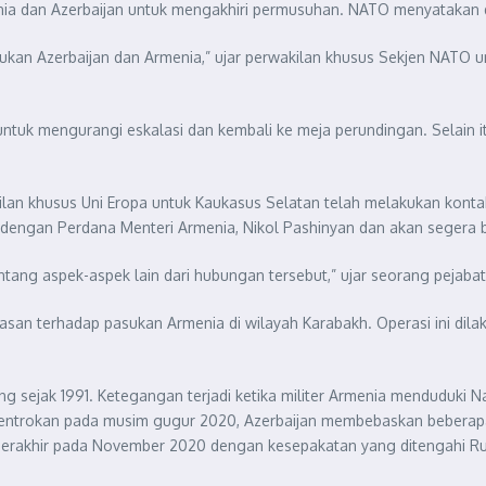
a dan Azerbaijan untuk mengakhiri permusuhan. NATO menyatakan 
an Azerbaijan dan Armenia,” ujar perwakilan khusus Sekjen NATO unt
uk mengurangi eskalasi dan kembali ke meja perundingan. Selain 
ilan khusus Uni Eropa untuk Kaukasus Selatan telah melakukan konta
a dengan Perdana Menteri Armenia, Nikol Pashinyan dan akan segera be
tang aspek-aspek lain dari hubungan tersebut,” ujar seorang pejabat
asan terhadap pasukan Armenia di wilayah Karabakh. Operasi ini d
g sejak 1991. Ketegangan terjadi ketika militer Armenia menduduki 
h bentrokan pada musim gugur 2020, Azerbaijan membebaskan beberap
berakhir pada November 2020 dengan kesepakatan yang ditengahi Ru