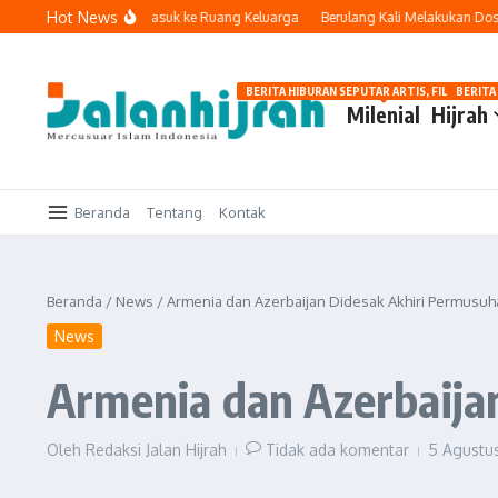
Lewati ke konten
Hot News
Ketika Teknologi Masuk ke Ruang Keluarga
Berulang Kali Melakukan Dosa d
BERITA HIBURAN SEPUTAR ARTIS, FILM, DAN G
BERITA
Milenial
Hijrah
Beranda
Tentang
Kontak
Beranda
/
News
/
Armenia dan Azerbaijan Didesak Akhiri Permusu
News
Armenia dan Azerbaija
Oleh
Redaksi Jalan Hijrah
Tidak ada komentar
5 Agustu