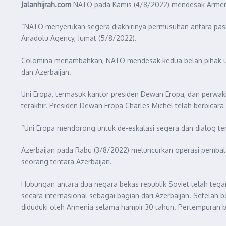
Jalanhijrah.com
NATO pada Kamis (4/8/2022) mendesak Armeni
“NATO menyerukan segera diakhirinya permusuhan antara pasuk
Anadolu Agency, Jumat (5/8/2022).
Colomina menambahkan, NATO mendesak kedua belah pihak unt
dan Azerbaijan.
Uni Eropa, termasuk kantor presiden Dewan Eropa, dan perwak
terakhir. Presiden Dewan Eropa Charles Michel telah berbicar
“Uni Eropa mendorong untuk de-eskalasi segera dan dialog ten
Azerbaijan pada Rabu (3/8/2022) meluncurkan operasi pembal
seorang tentara Azerbaijan.
Hubungan antara dua negara bekas republik Soviet telah tegan
secara internasional sebagai bagian dari Azerbaijan. Setela
diduduki oleh Armenia selama hampir 30 tahun. Pertempuran 