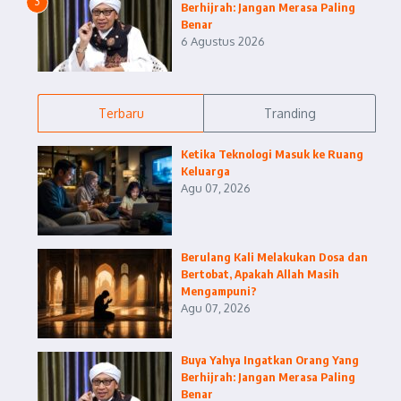
3
Berhijrah: Jangan Merasa Paling
Benar
6 Agustus 2026
Terbaru
Tranding
Ketika Teknologi Masuk ke Ruang
Keluarga
Agu 07, 2026
Berulang Kali Melakukan Dosa dan
Bertobat, Apakah Allah Masih
Mengampuni?
Agu 07, 2026
Buya Yahya Ingatkan Orang Yang
Berhijrah: Jangan Merasa Paling
Benar