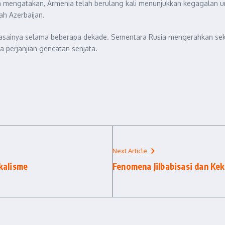
n mengatakan, Armenia telah berulang kali menunjukkan kegagalan u
ah Azerbaijan.
uasainya selama beberapa dekade. Sementara Rusia mengerahkan se
 perjanjian gencatan senjata.
Next Article
kalisme
Fenomena Jilbabisasi dan Kek