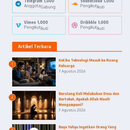
Telegram
1,000
Soundcloud
1,000
Anggota
Pengikut
Gabung
Ikuti
Vimeo
1,000
Dribbble
1,000
Pengikut
Pengikut
Ikuti
Ikuti
Artikel Terbaru
Ketika Teknologi Masuk ke Ruang
1
Keluarga
7 Agustus 2026
Berulang Kali Melakukan Dosa dan
2
Bertobat, Apakah Allah Masih
Mengampuni?
7 Agustus 2026
Buya Yahya Ingatkan Orang Yang