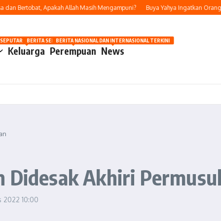
an Bertobat, Apakah Allah Masih Mengampuni?
Buya Yahya Ingatkan Orang Yang
OSIP
 SEPUTAR OTOMOTIF HARI INI
BERITA SEPUTAR KECANTIKAN WANITA
BERITA NASIONAL DAN INTERNASIONAL TERKINI
Keluarga
Perempuan
News
han
n Didesak Akhiri Permusu
s 2022
10:00