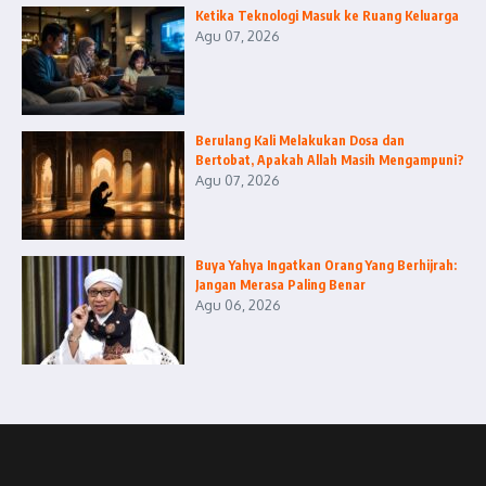
Ketika Teknologi Masuk ke Ruang Keluarga
Agu 07, 2026
Berulang Kali Melakukan Dosa dan
Bertobat, Apakah Allah Masih Mengampuni?
Agu 07, 2026
Buya Yahya Ingatkan Orang Yang Berhijrah:
Jangan Merasa Paling Benar
Agu 06, 2026