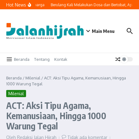
Lewati ke konten
Hot News
 Masuk ke Ruang Keluarga
Berulang Kali Melakukan Dosa dan Bertobat, Apaka
Main Menu
Beranda
Tentang
Kontak
Beranda
/
Milenial
/
ACT: Aksi Tipu Agama, Kemanusiaan, Hingga
1000 Warung Tegal
Milenial
ACT: Aksi Tipu Agama,
Kemanusiaan, Hingga 1000
Warung Tegal
Oleh
Redaksi Jalan Hijrah
Tidak ada komentar