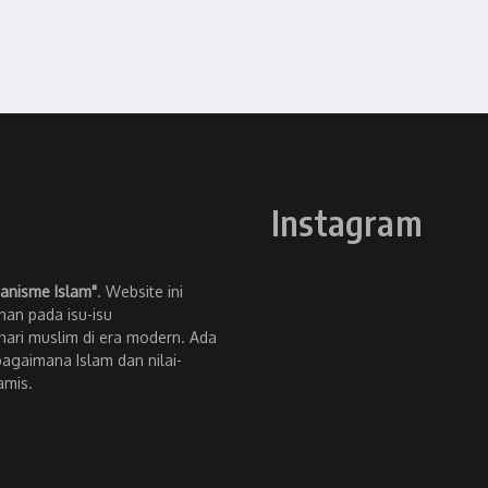
Instagram
anisme Islam"
. Website ini
an pada isu-isu
ari muslim di era modern. Ada
bagaimana Islam dan nilai-
amis.