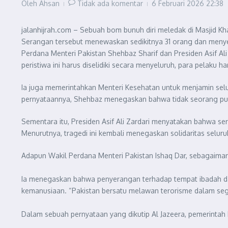
Oleh
Ahsan
Tidak ada komentar
6 Februari 2026
22:38
jalanhijrah.com – Sebuah bom bunuh diri meledak di Masjid Kh
Serangan tersebut menewaskan sedikitnya 31 orang dan menyeb
Perdana Menteri Pakistan Shehbaz Sharif dan Presiden Asif Al
peristiwa ini harus diselidiki secara menyeluruh, para pelaku h
Ia juga memerintahkan Menteri Kesehatan untuk menjamin se
pernyataannya, Shehbaz menegaskan bahwa tidak seorang pun
Sementara itu, Presiden Asif Ali Zardari menyatakan bahwa se
Menurutnya, tragedi ini kembali menegaskan solidaritas selur
Adapun Wakil Perdana Menteri Pakistan Ishaq Dar, sebagaiman
Ia menegaskan bahwa penyerangan terhadap tempat ibadah dan 
kemanusiaan. “Pakistan bersatu melawan terorisme dalam segal
Dalam sebuah pernyataan yang dikutip Al Jazeera, pemerintah 