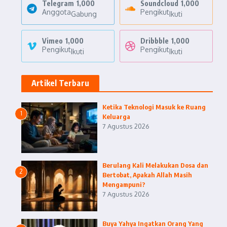
Telegram
1,000
Soundcloud
1,000
Anggota
Pengikut
Gabung
Ikuti
Vimeo
1,000
Dribbble
1,000
Pengikut
Pengikut
Ikuti
Ikuti
Artikel Terbaru
Ketika Teknologi Masuk ke Ruang
1
Keluarga
7 Agustus 2026
Berulang Kali Melakukan Dosa dan
2
Bertobat, Apakah Allah Masih
Mengampuni?
7 Agustus 2026
Buya Yahya Ingatkan Orang Yang