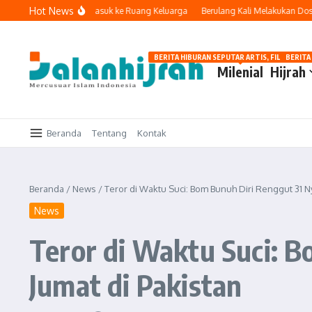
Lewati ke konten
Hot News
Ketika Teknologi Masuk ke Ruang Keluarga
Berulang Kali Melakukan Dosa da
BERITA HIBURAN SEPUTAR ARTIS, FILM, DAN G
BERITA
Milenial
Hijrah
Beranda
Tentang
Kontak
Beranda
/
News
/
Teror di Waktu Suci: Bom Bunuh Diri Renggut 31 N
News
Teror di Waktu Suci: 
Jumat di Pakistan