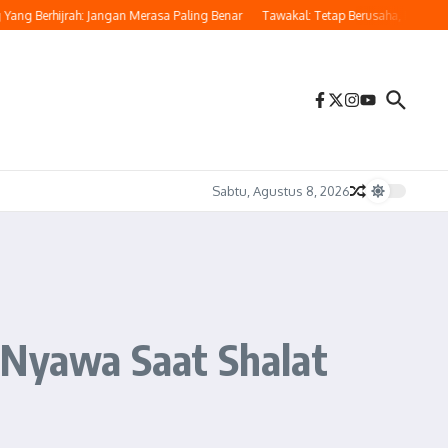
 Berhijrah: Jangan Merasa Paling Benar
Tawakal: Tetap Berusaha, Bukan Pasrah
Sabtu, Agustus 8, 2026
 Nyawa Saat Shalat