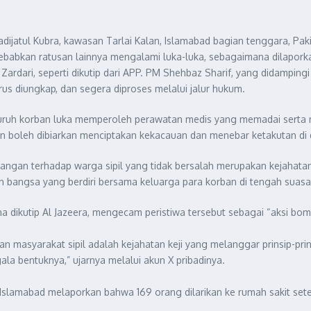
adijatul Kubra, kawasan Tarlai Kalan, Islamabad bagian tenggara, Pak
abkan ratusan lainnya mengalami luka-luka, sebagaimana dilaporkan
i Zardari, seperti dikutip dari APP. PM Shehbaz Sharif, yang didamp
arus diungkap, dan segera diproses melalui jalur hukum.
luruh korban luka memperoleh perawatan medis yang memadai sert
 boleh dibiarkan menciptakan kekacauan dan menebar ketakutan di 
rangan terhadap warga sipil yang tidak bersalah merupakan kejahata
uh bangsa yang berdiri bersama keluarga para korban di tengah suas
a dikutip Al Jazeera, mengecam peristiwa tersebut sebagai “aksi bo
masyarakat sipil adalah kejahatan keji yang melanggar prinsip-pri
a bentuknya,” ujarnya melalui akun X pribadinya.
Islamabad melaporkan bahwa 169 orang dilarikan ke rumah sakit setel