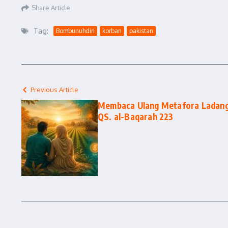
Share Article
Tag:
Bombunuhdiri
korban
pakistan
Previous Article
Membaca Ulang Metafora Ladang: 
QS. al-Baqarah 223