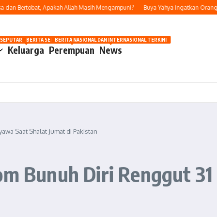
n Bertobat, Apakah Allah Masih Mengampuni?
Buya Yahya Ingatkan Orang Yang
OSIP
 SEPUTAR OTOMOTIF HARI INI
BERITA SEPUTAR KECANTIKAN WANITA
BERITA NASIONAL DAN INTERNASIONAL TERKINI
Keluarga
Perempuan
News
yawa Saat Shalat Jumat di Pakistan
Bom Bunuh Diri Renggut 31