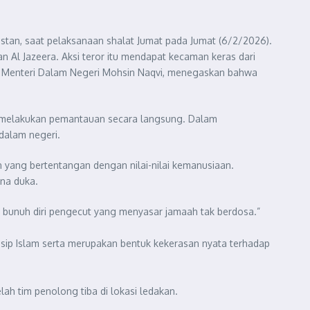
istan, saat pelaksanaan shalat Jumat pada Jumat (6/2/2026).
 Al Jazeera. Aksi teror itu mendapat kecaman keras dari
ingi Menteri Dalam Negeri Mohsin Naqvi, menegaskan bahwa
a melakukan pemantauan secara langsung. Dalam
dalam negeri.
n yang bertentangan dengan nilai-nilai kemanusiaan.
ana duka.
m bunuh diri pengecut yang menyasar jamaah tak berdosa.”
nsip Islam serta merupakan bentuk kekerasan nyata terhadap
ah tim penolong tiba di lokasi ledakan.