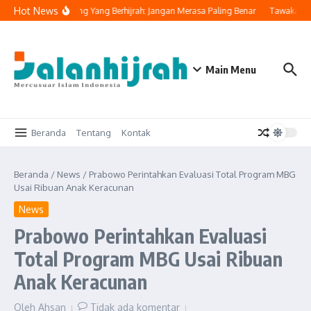
Lewati ke konten
Hot News
Yahya Ingatkan Orang Yang Berhijrah: Jangan Merasa Paling Benar
Tawakal: Te
Main Menu
Beranda
Tentang
Kontak
Beranda
/
News
/
Prabowo Perintahkan Evaluasi Total Program MBG
Usai Ribuan Anak Keracunan
News
Prabowo Perintahkan Evaluasi
Total Program MBG Usai Ribuan
Anak Keracunan
Oleh
Ahsan
Tidak ada komentar