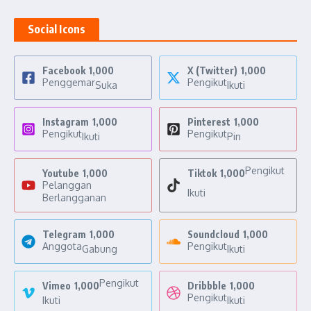
Social Icons
Facebook
1,000
X (Twitter)
1,000
Penggemar
Pengikut
Suka
Ikuti
Instagram
1,000
Pinterest
1,000
Pengikut
Pengikut
Ikuti
Pin
Pengikut
Youtube
1,000
Tiktok
1,000
Pelanggan
Ikuti
Berlangganan
Telegram
1,000
Soundcloud
1,000
Anggota
Pengikut
Gabung
Ikuti
Pengikut
Vimeo
1,000
Dribbble
1,000
Pengikut
Ikuti
Ikuti