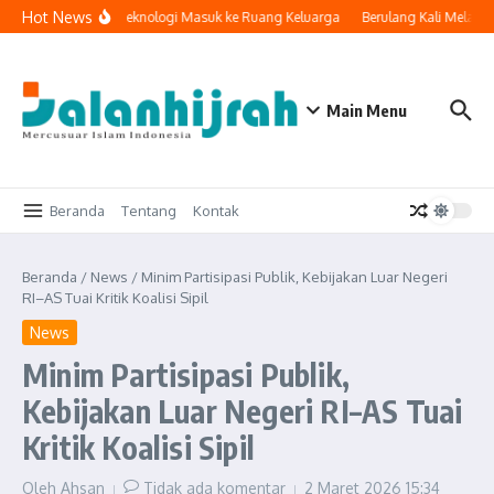
Lewati ke konten
Hot News
Ketika Teknologi Masuk ke Ruang Keluarga
Berulang Kali Melaku
Main Menu
Beranda
Tentang
Kontak
Beranda
/
News
/
Minim Partisipasi Publik, Kebijakan Luar Negeri
RI–AS Tuai Kritik Koalisi Sipil
News
Minim Partisipasi Publik,
Kebijakan Luar Negeri RI–AS Tuai
Kritik Koalisi Sipil
Oleh
Ahsan
Tidak ada komentar
2 Maret 2026
15:34