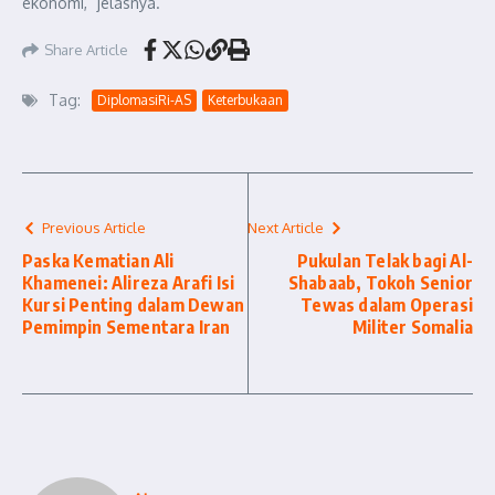
ekonomi,” jelasnya.
Share Article
Tag:
DiplomasiRi-AS
Keterbukaan
Previous Article
Next Article
Paska Kematian Ali
Pukulan Telak bagi Al-
Khamenei: Alireza Arafi Isi
Shabaab, Tokoh Senior
Kursi Penting dalam Dewan
Tewas dalam Operasi
Pemimpin Sementara Iran
Militer Somalia