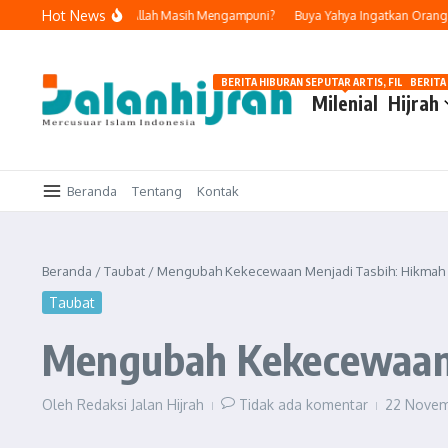
Lewati ke konten
Hot News
n Bertobat, Apakah Allah Masih Mengampuni?
Buya Yahya Ingatkan Orang Yang 
BERITA HIBURAN SEPUTAR ARTIS, FILM, DAN G
BERITA
Milenial
Hijrah
Beranda
Tentang
Kontak
Beranda
/
Taubat
/
Mengubah Kekecewaan Menjadi Tasbih: Hikmah d
Taubat
Mengubah Kekecewaan M
Oleh
Redaksi Jalan Hijrah
Tidak ada komentar
22 Nove