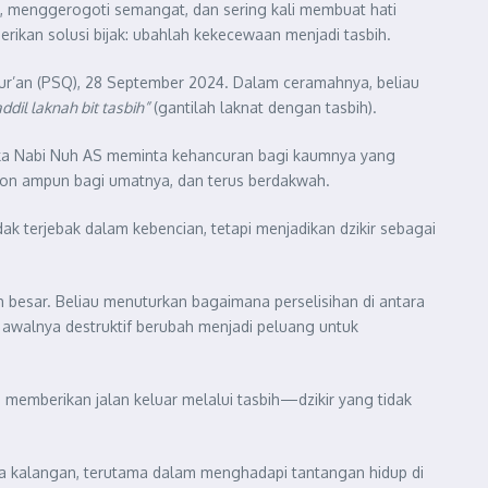
n, menggerogoti semangat, dan sering kali membuat hati
ikan solusi bijak: ubahlah kekecewaan menjadi tasbih.
ur’an (PSQ), 28 September 2024. Dalam ceramahnya, beliau
dil laknah bit tasbih”
(gantilah laknat dengan tasbih).
ka Nabi Nuh AS meminta kehancuran bagi kaumnya yang
hon ampun bagi umatnya, dan terus berdakwah.
dak terjebak dalam kebencian, tetapi menjadikan dzikir sebagai
besar. Beliau menuturkan bagaimana perselisihan di antara
ng awalnya destruktif berubah menjadi peluang untuk
m memberikan jalan keluar melalui tasbih—dzikir yang tidak
a kalangan, terutama dalam menghadapi tantangan hidup di