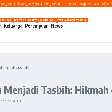
Berhijrah: Jangan Merasa Paling Benar
Tawakal: Tetap Berusaha, Bukan Pasrah
OSIP
 SEPUTAR OTOMOTIF HARI INI
BERITA SEPUTAR KECANTIKAN WANITA
BERITA NASIONAL DAN INTERNASIONAL TERKINI
Keluarga
Perempuan
News
ari Ijazah Gus Baha
enjadi Tasbih: Hikmah d
mber 2024
10:00