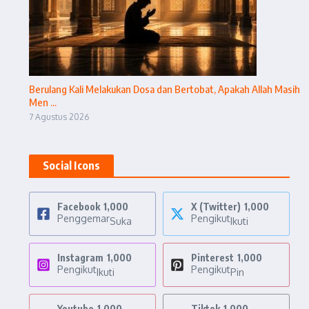
Berulang Kali Melakukan Dosa dan Bertobat, Apakah Allah Masih
Men ...
7 Agustus 2026
Social Icons
Facebook
1,000
X (Twitter)
1,000
Penggemar
Pengikut
Suka
Ikuti
Instagram
1,000
Pinterest
1,000
Pengikut
Pengikut
Ikuti
Pin
Youtube
1,000
Tiktok
1,000