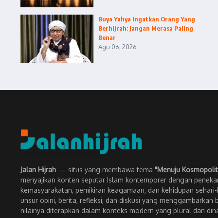
Buya Yahya Ingatkan Orang Yang
Berhijrah: Jangan Merasa Paling
Benar
Agu 06, 2026
Jalan Hijrah
— situs yang membawa tema
"Menuju Kosmopolit
menyajikan konten seputar Islam kontemporer dengan penekan
kemasyarakatan, pemikiran keagamaan, dan kehidupan sehari-h
unsur opini, berita, refleksi, dan diskusi yang menggambarkan 
nilainya diterapkan dalam konteks modern yang plural dan din