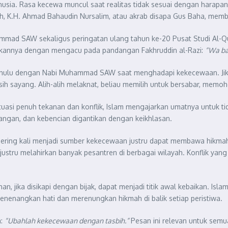
usia. Rasa kecewa muncul saat realitas tidak sesuai dengan harapa
h, K.H. Ahmad Bahaudin Nursalim, atau akrab disapa Gus Baha, member
mmad SAW sekaligus peringatan ulang tahun ke-20 Pusat Studi Al-Q
kannya dengan mengacu pada pandangan Fakhruddin al-Razi:
“Wa bad
rdahulu dengan Nabi Muhammad SAW saat menghadapi kekecewaan. Ji
h sayang. Alih-alih melaknat, beliau memilih untuk bersabar, memo
ituasi penuh tekanan dan konflik, Islam mengajarkan umatnya untuk ti
angan, dan kebencian digantikan dengan keikhlasan.
ering kali menjadi sumber kekecewaan justru dapat membawa hikmah 
n justru melahirkan banyak pesantren di berbagai wilayah. Konflik ya
, jika disikapi dengan bijak, dapat menjadi titik awal kebaikan. Isla
enenangkan hati dan merenungkan hikmah di balik setiap peristiwa.
m:
“Ubahlah kekecewaan dengan tasbih.”
Pesan ini relevan untuk semu