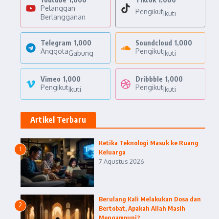
Pelanggan
Pengikut
Ikuti
Berlangganan
Telegram
1,000
Soundcloud
1,000
Anggota
Pengikut
Gabung
Ikuti
Vimeo
1,000
Dribbble
1,000
Pengikut
Pengikut
Ikuti
Ikuti
Artikel Terbaru
Ketika Teknologi Masuk ke Ruang
1
Keluarga
7 Agustus 2026
Berulang Kali Melakukan Dosa dan
2
Bertobat, Apakah Allah Masih
Mengampuni?