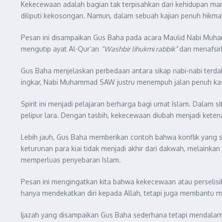
Kekecewaan adalah bagian tak terpisahkan dari kehidupan man
diliputi kekosongan. Namun, dalam sebuah kajian penuh hikma
Pesan ini disampaikan Gus Baha pada acara Maulid Nabi Muha
mengutip ayat Al-Qur’an
“Washbir lihukmi rabbik”
dan menafsir
Gus Baha menjelaskan perbedaan antara sikap nabi-nabi te
ingkar, Nabi Muhammad SAW justru menempuh jalan penuh kasi
Spirit ini menjadi pelajaran berharga bagi umat Islam. Dalam s
pelipur lara. Dengan tasbih, kekecewaan diubah menjadi keten
Lebih jauh, Gus Baha memberikan contoh bahwa konflik yang s
keturunan para kiai tidak menjadi akhir dari dakwah, melainka
memperluas penyebaran Islam.
Pesan ini mengingatkan kita bahwa kekecewaan atau perselisihan
hanya mendekatkan diri kepada Allah, tetapi juga membantu m
Ijazah yang disampaikan Gus Baha sederhana tetapi mendala