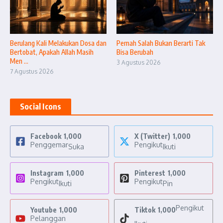
Berulang Kali Melakukan Dosa dan
Pernah Salah Bukan Berarti Tak
Bertobat, Apakah Allah Masih
Bisa Berubah
Men ...
3 Agustus 2026
7 Agustus 2026
Social Icons
Facebook
1,000
X (Twitter)
1,000
Penggemar
Pengikut
Suka
Ikuti
Instagram
1,000
Pinterest
1,000
Pengikut
Pengikut
Ikuti
Pin
Pengikut
Youtube
1,000
Tiktok
1,000
Pelanggan