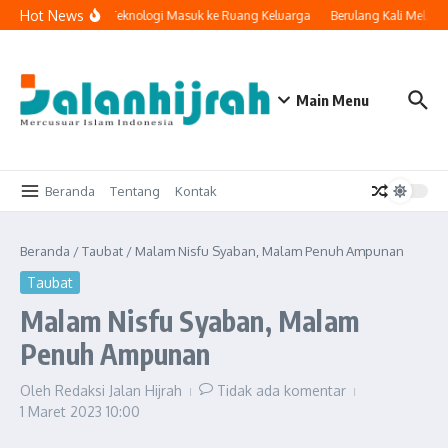
Lewati ke konten
Hot News
Ketika Teknologi Masuk ke Ruang Keluarga
Berulang Kali Melaku
Main Menu
Beranda
Tentang
Kontak
Beranda
/
Taubat
/
Malam Nisfu Syaban, Malam Penuh Ampunan
Taubat
Malam Nisfu Syaban, Malam
Penuh Ampunan
Oleh
Redaksi Jalan Hijrah
Tidak ada komentar
1 Maret 2023
10:00