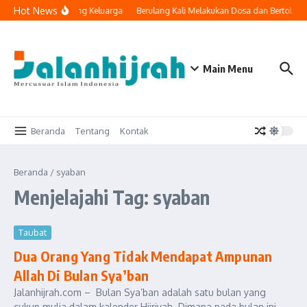
Lewati ke konten
Hot News
nologi Masuk ke Ruang Keluarga
Berulang Kali Melakukan Dosa dan Bertobat,
Main Menu
Beranda
Tentang
Kontak
Beranda
/
syaban
Menjelajahi Tag: syaban
Taubat
Dua Orang Yang Tidak Mendapat Ampunan
Allah Di Bulan Sya’ban
Jalanhijrah.com – Bulan Sya’ban adalah satu bulan yang
cukup mulia dalam kalender Hijriyah. Dimana pada bulan ini,