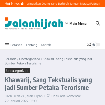
Lewati ke konten
Hot News
Buya Yahya Ingatkan Orang Yang Berhijrah: Jangan Merasa Paling Bena
Main Menu
Beranda
Tentang
Kontak
Beranda
/
Uncategorized
/
Khawarij, Sang Tekstualis yang Jadi
Sumber Petaka Terorisme
Uncategorized
Khawarij, Sang Tekstualis yang
Jadi Sumber Petaka Terorisme
Oleh
Redaksi Jalan Hijrah
Tidak ada komentar
29 Januari 2022
08:00