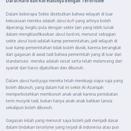
Darul Harb dan Korelasinya dengan Terorisme
Dalam beberapa Sekte disebutkan bahwa wilayah di luar
kekuasaan mereka adalah
darul kufr
yang artinya boleh
diperangi, begitu pula dengan sekte lain yang lebih lunak
dalam mengklasifikasikan
darul harb
ini, menurut sebagian
sekte
darul harb
adalah kamp pemerintahan, jadi wilayah di
luar kamp pemerintahan tidak boleh diusik, karena berangkat
dari gagasan di awal tadi bahwa pemerintah yang di luar dari
standarisasi mereka adalah sesat serta telah melenceng dari
syariat dan harus dijatuhkan dan dibunuh.
Dalam
darul harb
juga mereka telah membagi siapa saja yang
boleh dibunuh, yang dalam hal ini sekte Al-Azariqah
memperbolehkan membunuh anak-anak karena penisbatan
term musyrik tadi, bukan hanya anak-anak bahkan lansia
sekalipun boleh dibunuh.
Gagasan inilah yang menurut saya boleh jadi menjadi dasar
dalam tindakan terorisme yang terjadi di indonesia atau pun