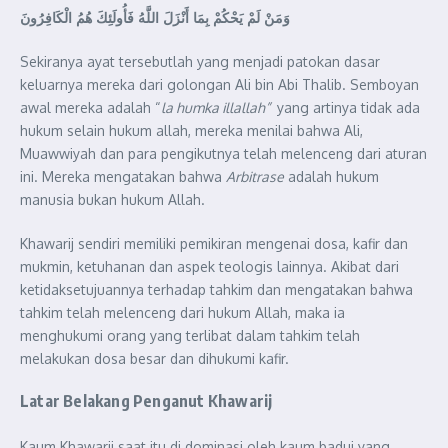
وَمَنْ لَمْ يَحْكُمْ بِمَا أَنْزَلَ اللَّهُ فَأُولَئِكَ هُمُ الْكَافِرُونَ
Sekiranya ayat tersebutlah yang menjadi patokan dasar
keluarnya mereka dari golongan Ali bin Abi Thalib. Semboyan
awal mereka adalah “
la humka illallah”
yang artinya tidak ada
hukum selain hukum allah, mereka menilai bahwa Ali,
Muawwiyah dan para pengikutnya telah melenceng dari aturan
ini. Mereka mengatakan bahwa
Arbitrase
adalah hukum
manusia bukan hukum Allah.
Khawarij sendiri memiliki pemikiran mengenai dosa, kafir dan
mukmin, ketuhanan dan aspek teologis lainnya. Akibat dari
ketidaksetujuannya terhadap tahkim dan mengatakan bahwa
tahkim telah melenceng dari hukum Allah, maka ia
menghukumi orang yang terlibat dalam tahkim telah
melakukan dosa besar dan dihukumi kafir.
Latar Belakang Penganut Khawarij
Kaum Khawarij saat itu di dominasi oleh kaum badui yang